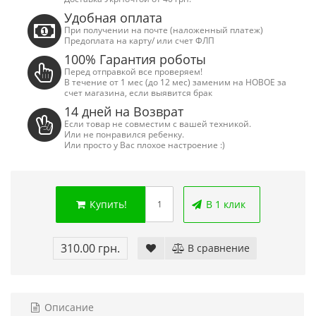
Удобная оплата
При получении на почте (наложенный платеж)
Предоплата на карту/ или счет ФЛП
100% Гарантия роботы
Перед отправкой все проверяем!
В течение от 1 мес (до 12 мес) заменим на НОВОЕ за
счет магазина, если выявится брак
14 дней на Возврат
Если товар не совместим с вашей техникой.
Или не понравился ребенку.
Или просто у Вас плохое настроение :)
Сега Мега Драйв 2 (ОРИГИНАЛЬНОЕ
Сега МД 1 HD (H
Купить!
В 1 клик
качество!)
джой
1 250.00 грн.
2 445.00 грн
310.00 грн.
В сравнение
Купить!
В 1 клік
Купить!
В
Код товара:
832
Код тов
79 отзывов
18 о
Описание