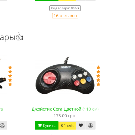
Код товара:
853-7
16 отзывов
уары👍
га
Джойстик Сега Цветной (110 см)
Джойстик 
175.00 грн.
Купить!
В 1 клік
Ку