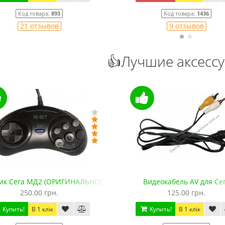
Код товара:
893
Код товара:
1436
21 отзывов
9 отзывов
👍Лучшие аксесс
ик Сега МД2 (ОРИГИНАЛЬНОЕ качество, 143 см)
Видеокабель AV для Се
250.00 грн.
125.00 грн.
Купить!
В 1 клік
Купить!
В 1 клік