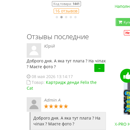
Код товара:
1441
Наполнитель для кошачьего туалета фракция 1,5-
Наполни
16 отзывов
56.00 грн.
Купить!
В сравнение
Куп
Нет в наличии
Код товара:
1525
Не
Отзывы последние
Юрій
Доброго дня. А яка тут плата ? На чіпах
? Маєте фото ?
→
08 мая 2026 13:14:17
Товар:
Картридж денди Felix the
Cat
Admin A
Доброго дня. А яка тут плата ? На
чіпах ? Маєте фото ?
Денди HD-88 (HDMI, беспроводные джойстики)
X-PRO H