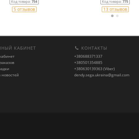
Код товара:
754
Код товара:
775
5 отзывов
13 отзывов
НЫЙ КАБИНЕТ
КОНТАКТЫ
кабинет
+380688371337
заказов
+380501354885
ладки
+380630139363 (Viber)
а новостей
dendy.sega.ukraina@gmail.com