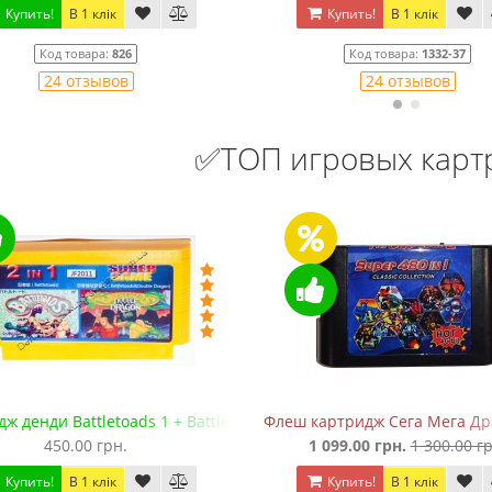
Купить!
В 1 клік
Купить!
В 1 клік
Код товара:
826
Код товара:
1332-37
24 отзывов
24 отзывов
✅ТОП игровых кар
ж денди Battletoads 1 + Battletoads 2: Double Dragon
Флеш картридж Сега Мега Драй
450.00 грн.
1 099.00 грн.
1 300.00 гр
Купить!
В 1 клік
Купить!
В 1 клік