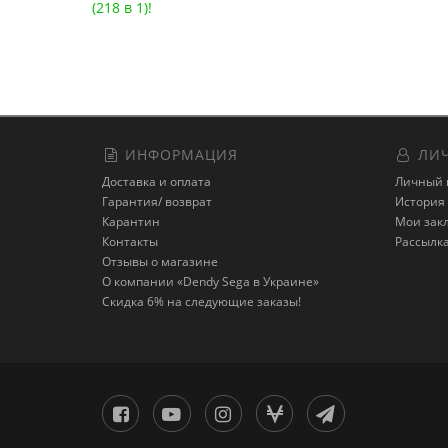
Код товара:
1293
(218 в 1)!
26 отзывов
ИНФОРМАЦИЯ
ЛИЧ
Доставка и оплата
Личный 
Гарантия/ возврат
История 
Карантин
Мои зак
Контакты
Рассылк
Отзывы о магазине
О компании «Dendy Sega в Украине»
Скидка 6% на следующие заказы!