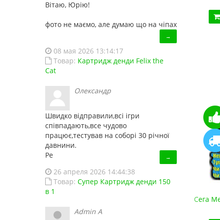
2 190.10 грн.
Вітаю, Юрію!
Купить!
В 1 клік
фото не маємо, але думаю що на чіпах
Код товара:
HD88
→
18 отзывов
08 мая 2026 13:14:17
Товар:
Картридж денди Felix the
Cat
Олександр
Швидко відправили,всі ігри
співпадають,все чудово
працює,тестував на соборі 30 річної
давнини.
Ре
→
26 апреля 2026 14:44:38
Товар:
Супер Картридж денди 150
в 1
Денди NES 621 HDMI (621 игр)
Сега М
1 150.00 грн.
Admin A