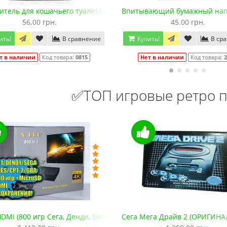
Код товара:
832
Код товара:
1330-1
2,5 мм (средний)
тель для кошачьего туалета мелкий 0,8-1,5 мм
Впитывающий бумажный напо
79 отзывов
18 отзывов
56.00 грн.
45.00 грн.
ить!
В сравнение
Купить!
В ср
т в наличии
Код товара:
0815
Нет в наличии
Код товара:
2
✅ТОП игровые ретро п
DMI (800 игр Сега, Денди, Sony PS1, SNES, GBA. +microSD)
Сега Мега Драйв 2 (ОРИГИНА