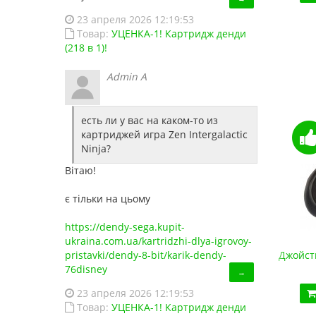
23 апреля 2026 12:19:53
Код товара:
1486
Товар:
УЦЕНКА-1! Картридж денди
13 отзывов
(218 в 1)!
Admin A
есть ли у вас на каком-то из
картриджей игра Zen Intergalactic
Ninja?
Вітаю!
є тільки на цьому
https://dendy-sega.kupit-
ukraina.com.ua/kartridzhi-dlya-igrovoy-
pristavki/dendy-8-bit/karik-dendy-
Джойстик Sega USB (для эмулятора ПК, Data Frog)
Джойст
76disney
420.00 грн.
→
23 апреля 2026 12:19:53
Купить!
В 1 клік
Товар:
УЦЕНКА-1! Картридж денди