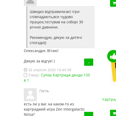
Купить!
В 1 клік
Швидко відправили,всі ігри
Код товара:
1446HDNES
співпадають,все чудово
працює,тестував на соборі 30
річної давнини.
Рекомендую, дякую за дитячі
спогади))
Олександре, Вітаю!
Дякую за відгук! )
→
26 апреля 2026 14:44:38
Товар:
Супер Картридж денди 150
в 1
Гость
Супер Картридж денди 150 в 1
Картрид
есть ли у вас на каком-то из
450.00 грн.
картриджей игра Zen Intergalactic
Купить!
В 1 клік
Ninja?
→