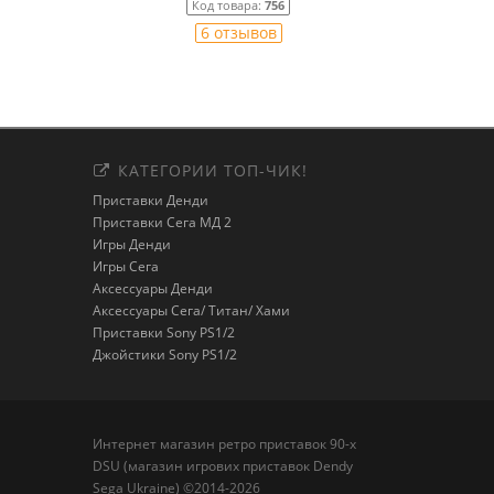
Код товара:
756
6 отзывов
КАТЕГОРИИ ТОП-ЧИК!
Приставки Денди
Приставки Сега МД 2
Игры Денди
Игры Сега
Аксессуары Денди
Аксессуары Сега/ Титан/ Хами
Приставки Sony PS1/2
Джойстики Sony PS1/2
Интернет магазин ретро приставок 90-х
DSU (магазин игрових приставок Dendy
Sega Ukraine) ©2014-2026