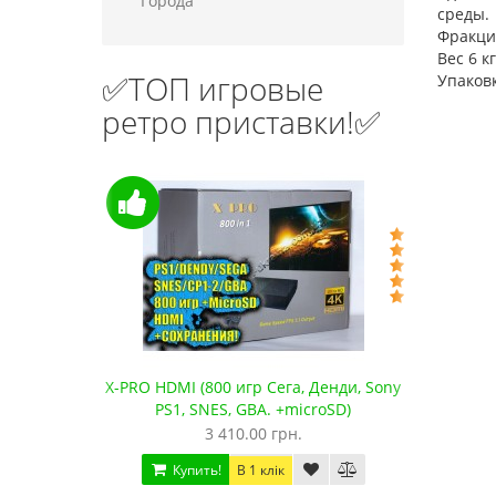
Города
среды.
Фракция
Вес 6 кг
✅ТОП игровые
Упаков
ретро приставки!✅
водные
X-PRO HDMI (800 игр Сега, Денди, Sony
Сега 
PS1, SNES, GBA. +microSD)
3 410.00 грн.
Купить!
В 1 клік