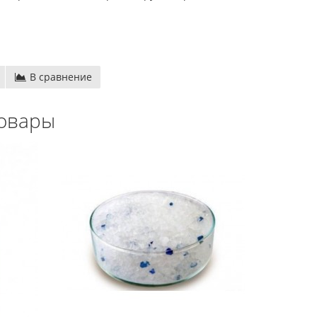
В сравнение
овары
проводные
Денди TY PS-1 (+16 игр)
550.00 грн.
750.00 грн.
 грн.
Купить!
В 1 клік
Код товара:
1289