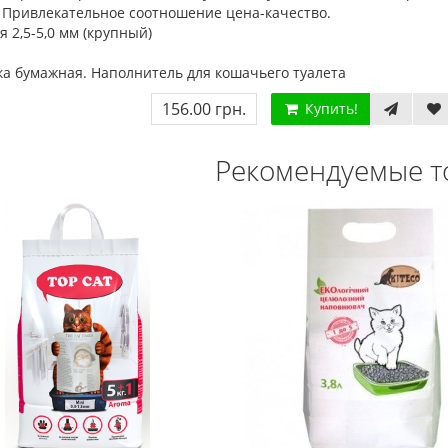
 Привлекательное соотношение цена-качество.
 2,5-5,0 мм (крупный)
ка бумажная. Наполнитель для кошачьего туалета
156.00 грн.
Купить!
Рекомендуемые т
Мега Драйв 2 (ОРИГИНАЛЬНОЕ
Сега МД 1 HD (HDMI, бес
качество!)
джойстики)
1 250.00 грн.
2 445.00 грн.
2 630.00
Купить!
В 1 клік
Купить!
В 1 клік