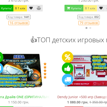
3 410.00 грн.
1 250.00 грн.
Купить!
В 1 клік
Купить!
В 1 клік
Код товара:
1441
Код товара:
832
16 отзывов
79 отзывов
👍ТОП детских игровых 
ега Драйв ONE (ОРИГИНАЛЬНОЕ качество!)
Dendy Junior +500 игр (Завод
1 150.00 грн.
1 080.00 грн.
1 350.00 гр