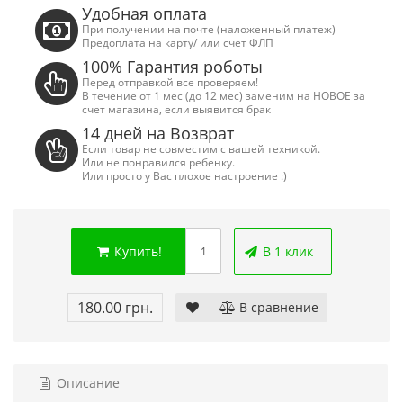
Удобная оплата
При получении на почте (наложенный платеж)
Предоплата на карту/ или счет ФЛП
100% Гарантия роботы
Перед отправкой все проверяем!
В течение от 1 мес (до 12 мес) заменим на НОВОЕ за
счет магазина, если выявится брак
14 дней на Возврат
Если товар не совместим с вашей техникой.
Или не понравился ребенку.
Или просто у Вас плохое настроение :)
Купить!
В 1 клик
180.00 грн.
В сравнение
Сега Мега Драйв 2 (ОРИГИНАЛЬНОЕ
Сега МД 1 HD (H
качество!)
джой
1 250.00 грн.
2 445.00 грн
Купить!
В 1 клік
Купить!
В
Описание