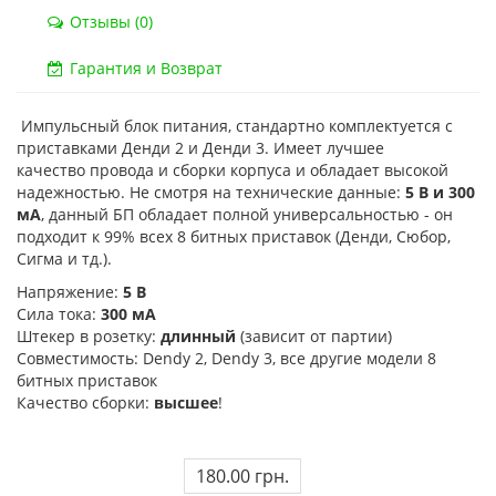
Код товара:
832
Код тов
Отзывы (0)
79 отзывов
18 о
Гарантия и Возврат
Импульсный блок питания, стандартно комплектуется с
приставками Денди 2 и Денди 3. Имеет лучшее
качество
провода и
сборки корпуса и обладает высокой
надежностью. Не смотря на технические данные:
5 В и
300
мА
, данный БП обладает полной универсальностью - он
подходит к 99% всех 8 битных приставок (Денди, Сюбор,
Сигма и тд.).
Напряжение:
5 В
Сила тока:
300 мА
Штекер в розетку:
длинный
(зависит от партии)
Совместимость:
Dendy 2, Dendy 3, все другие модели 8
битных приставок
Качество сборки:
высшее
!
180.00 грн.