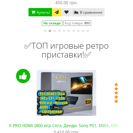
450.00 грн.
Купить!
В сравнение
На складе
Код товара:
893
✅ТОП игровые ретро
приставки!✅
X-PRO HDMI (800 игр Сега, Денди, Sony PS1, SNES, GBA. +mic
3 410.00 грн.