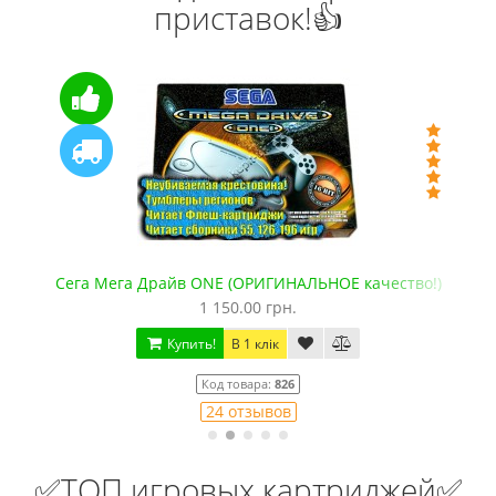
приставок!👍
качество!)
Dendy Junior +500 игр (Заводской, с рыча
1 080.00 грн.
1 350.00 грн.
Купить!
В 1 клік
Код товара:
1332-37
24 отзывов
✅ТОП игровых картриджей✅