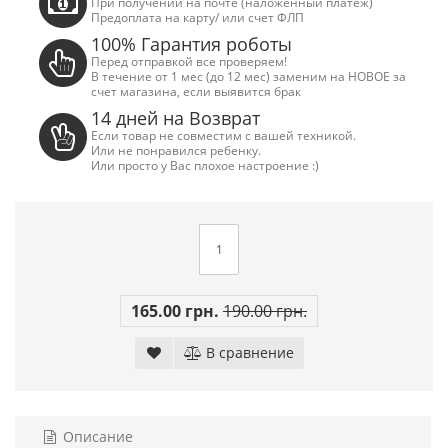
При получении на почте (наложенный платеж)
Предоплата на карту/ или счет ФЛП
100% Гарантия роботы
Перед отправкой все проверяем!
В течение от 1 мес (до 12 мес) заменим на НОВОЕ за
счет магазина, если выявится брак
14 дней на Возврат
Если товар не совместим с вашей техникой.
Или не понравился ребенку.
Или просто у Вас плохое настроение :)
165.00 грн.
190.00 грн.
Сега Мега Драйв 2 (ОРИГИНАЛЬНОЕ
Сега МД 1 HD (H
В сравнение
качество!)
джой
1 250.00 грн.
2 445.00 грн
Купить!
В 1 клік
Купить!
В
Описание