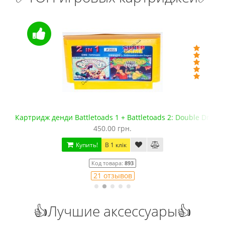
oads 2: Double Dragon
Флеш картридж Сега Мега Драйв 2 (EverDriv
1 099.00 грн.
1 300.00 грн.
Купить!
В 1 клік
Код товара:
1436
9 отзывов
👍Лучшие аксессуары👍