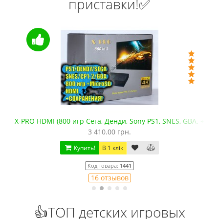
приставки!✅
 SNES, GBA. +microSD)
Сега Мега Драйв 2 (ОРИГИНАЛЬНОЕ качеств
1 250.00 грн.
Купить!
В 1 клік
Код товара:
832
79 отзывов
👍ТОП детских игровых