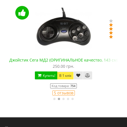
качество, 143 см)
Видеокабель AV для Сега
125.00 грн.
Купить!
В 1 клік
Код товара:
775
13 отзывов