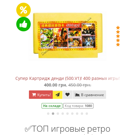
ж денди (500.V1)! 400 разных игры!
Джойстик Su
400.00 грн.
450.00 грн.
ть!
В сравнение
Купить!
а складе
Код товара:
1080
Нет в н
✅ТОП игровые ретро