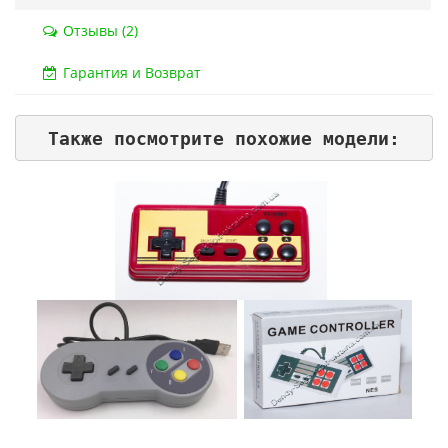
Код товара:
832
Код тов
Отзывы (2)
79 отзывов
18 о
Гарантия и Возврат
Также посмотрите похожие модели: