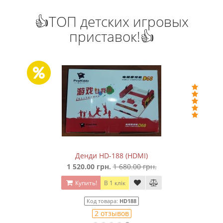
👍ТОП детских игровых
приставок!👍
Сега Мега Драйв 2 (+5 встроенных игр в 368 вари
650.00 грн.
850.00 грн.
Купить!
В 1 клік
Код товара:
828
25 отзывов