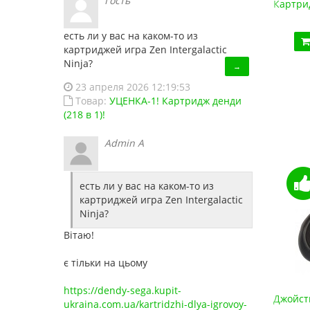
Гость
150 в 1
Картридж денди Battletoads 1 + Battletoads 2: Do
Флеш ка
450.00 грн.
1
есть ли у вас на каком-то из
Купить!
В 1 клік
картриджей игра Zen Intergalactic
Ninja?
→
Код товара:
893
21 отзывов
23 апреля 2026 12:19:53
Товар:
УЦЕНКА-1! Картридж денди
(218 в 1)!
Admin A
есть ли у вас на каком-то из
картриджей игра Zen Intergalactic
Ninja?
Вітаю!
є тільки на цьому
https://dendy-sega.kupit-
лятора ПК, Data Frog)
Джойстик Сега МД2 (ОРИГИНАЛЬНОЕ качество, 14
В
ukraina.com.ua/kartridzhi-dlya-igrovoy-