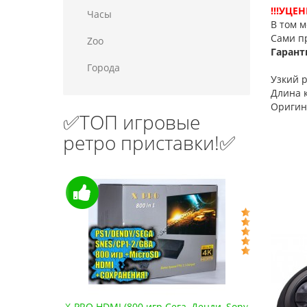
!!!УЦЕН
Часы
В том м
Сами п
Zoo
Гаранти
Города
Узкий р
Длина 
О
ригин
✅ТОП игровые
ретро приставки!✅
нди, Sony
Сега Мега Драйв 2 (ОРИГИНАЛЬНОЕ
Сега 