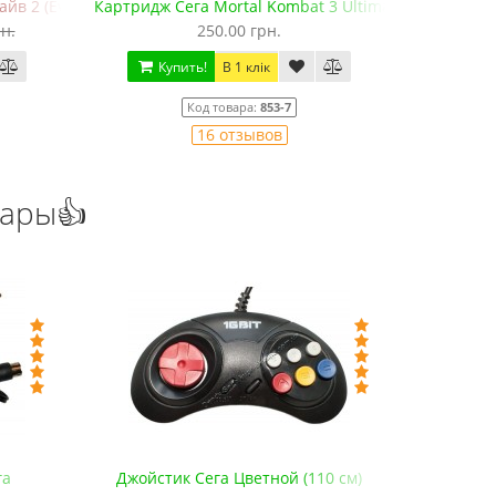
3 Ultimate
Картридж Сега 5 в 1 Mortal Kombat Антология
350.00 грн.
Купить!
В 1 клік
Код товара:
935
1 отзывов
уары👍
0 см)
Джойстик Dendy Junior (9 пин, 190 см)