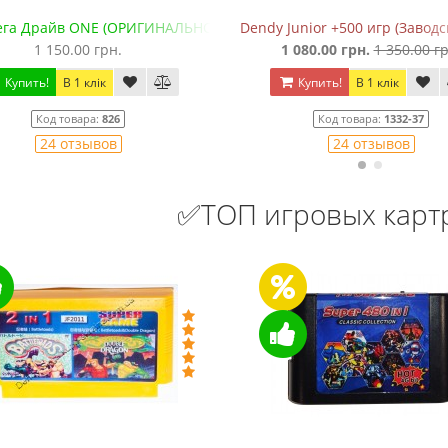
)
unior +500 игр (Заводской, с рычажком)
Сега Мега Драйв 2 (+5 встрое
 080.00 грн.
1 350.00 грн.
650.00 грн.
850.00 грн
Купить!
В 1 клік
Купить!
В 1 клік
Код товара:
1332-37
Код товара:
828
24 отзывов
25 отзывов
✅ТОП игровых кар