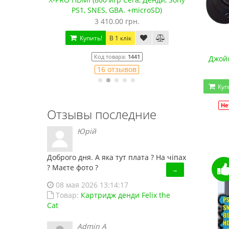
D)
качество!)
1 250.00 грн.
2
Купить!
В 1 клік
Код товара:
832
Джойс
79 отзывов
Куп
Не
Отзывы последние
Юрій
Доброго дня. А яка тут плата ? На чіпах
? Маєте фото ?
→
08 мая 2026 13:14:17
Товар:
Картридж денди Felix the
Cat
Admin A