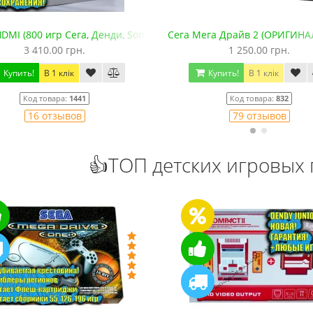
 GBA. +microSD)
ега Драйв 2 (ОРИГИНАЛЬНОЕ качество!)
Сега МД 1 HD (HDMI, беспров
1 250.00 грн.
2 445.00 грн.
2 630.00 гр
Купить!
В 1 клік
Купить!
В 1 клік
Код товара:
832
Код товара:
1330-1
79 отзывов
18 отзывов
👍ТОП детских игровых 