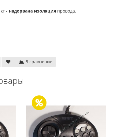
кт -
надорвана изоляция
провода.
В сравнение
овары
гр)