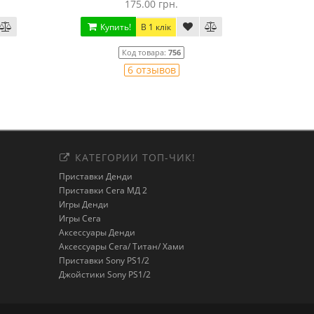
230.00 грн.
Купить!
В 1 клік
Код товара:
765
22 отзывов
КАТЕГОРИИ ТОП-ЧИК!
Приставки Денди
Приставки Сега МД 2
Игры Денди
Игры Сега
Аксессуары Денди
Аксессуары Сега/ Титан/ Хами
Приставки Sony PS1/2
Джойстики Sony PS1/2