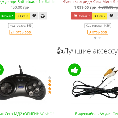
uble Dragon
ртридж Сега Мега Драйв 2 (EverDrive MD V.х2, +SD)
Картридж Сега Mortal Kombat 
 099.00 грн.
1 300.00 грн.
250.00 грн.
Купить!
В 1 клік
Купить!
В 1 клік
Код товара:
1436
Код товара:
853-7
9 отзывов
16 отзывов
👍Лучшие аксесс
3 см)
идеокабель AV для Сега
Джойстик Сега Цветной (11