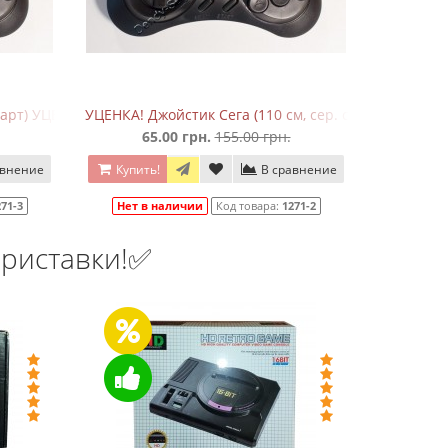
рн.
старт) УЦЕНКА1
УЦЕНКА! Джойстик Сега (110 см, сер. старт)
65.00 грн.
155.00 грн.
авнение
Купить!
В сравнение
71-3
Нет в наличии
Код товара:
1271-2
риставки!✅