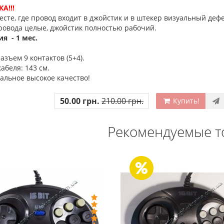
КА!!!
есте, где провод входит в джойстик и в штекер визуальный дефе
ровода целые, джойстик полностью рабочий.
я - 1 мес.
азъем 9 контактов (5+4).
кабеля:
143
см.
альное высокое качество!
50.00 грн.
210.00 грн.
Купить!
Рекомендуемые т
МД 1 HD (HDMI, беспроводные
Денди TY PS-1 (+16 и