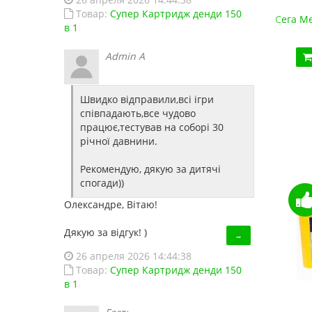
Товар:
Супер Картридж денди 150
1 игр)
Сега Мега Драйв ONE (ОРИГИНАЛЬНОЕ качество!
Dendy J
в 1
1 150.00 грн.
1
Admin A
Купить!
В 1 клік
S
Код товара:
826
Швидко відправили,всі ігри
24 отзывов
співпадають,все чудово
працює,тестував на соборі 30
річної давнини.
Рекомендую, дякую за дитячі
спогади))
Олександре, Вітаю!
Дякую за відгук! )
→
26 апреля 2026 14:44:38
Товар:
Супер Картридж денди 150
в 1