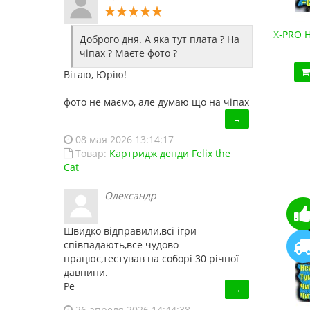
оводные джойстики)
X-PRO HDMI (800 игр Сега, Денди, Sony PS1, SNES,
Сега М
Доброго дня. А яка тут плата ? На
3 410.00 грн.
чіпах ? Маєте фото ?
Купить!
В 1 клік
Вітаю, Юрію!
Код товара:
1441
фото не маємо, але думаю що на чіпах
16 отзывов
→
08 мая 2026 13:14:17
Товар:
Картридж денди Felix the
Cat
Олександр
Швидко відправили,всі ігри
співпадають,все чудово
працює,тестував на соборі 30 річної
давнини.
Ре
→
26 апреля 2026 14:44:38