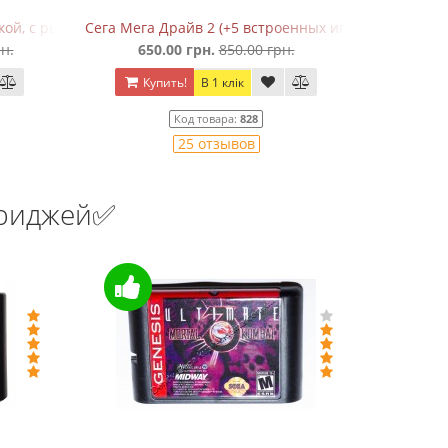
нных игр в 368 вариантах)
Денди HD-188 (HDMI)
.
1 520.00 грн.
1 680.00 грн.
Купить!
В 1 клік
Код товара:
HD188
2 отзывов
триджей✅