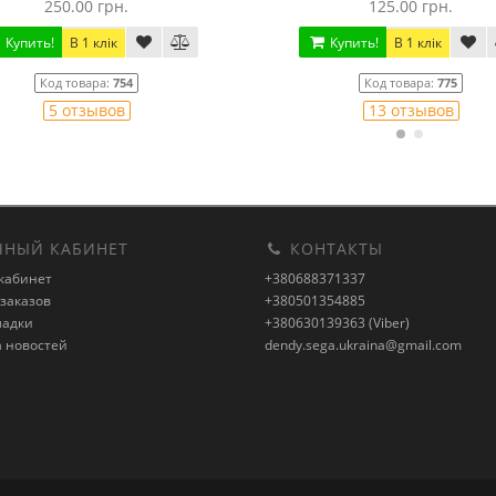
125.00 грн.
175.00 грн.
Купить!
В 1 клік
Купить!
В 1 клік
Код товара:
775
Код товара:
756
13 отзывов
6 отзывов
НЫЙ КАБИНЕТ
КОНТАКТЫ
кабинет
+380688371337
заказов
+380501354885
ладки
+380630139363 (Viber)
а новостей
dendy.sega.ukraina@gmail.com