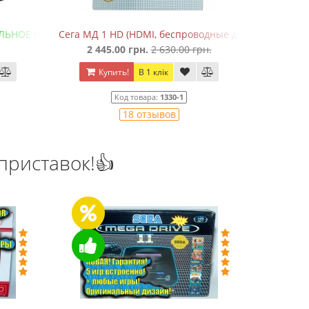
одные джойстики)
Денди TY PS-1 (+16 игр)
н.
550.00 грн.
750.00 грн.
Купить!
В 1 клік
Код товара:
1289
20 отзывов
приставок!👍