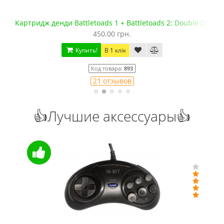
Картридж денди Battletoads 1 + Battletoads 2: Double Drago
450.00 грн.
Купить!
В 1 клік
Код товара:
893
21 отзывов
👍Лучшие аксессуары👍