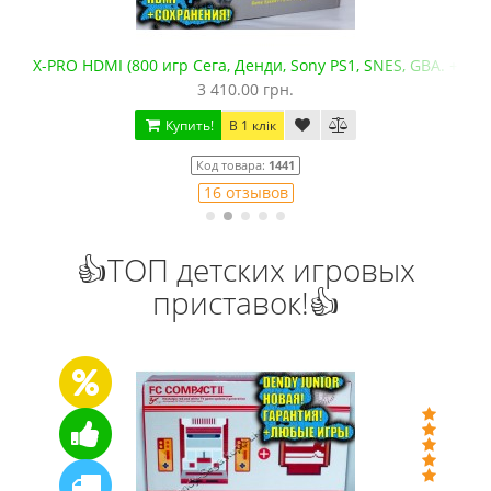
X-PRO HDMI (800 игр Сега, Денди, Sony PS1, SNES, GBA. +mic
3 410.00 грн.
Купить!
В 1 клік
Код товара:
1441
16 отзывов
👍ТОП детских игровых
приставок!👍