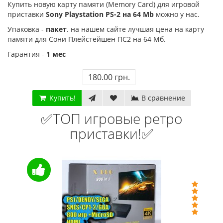
Купить новую карту памяти (Memory Card) для игровой
Код товара:
832
Код тов
приставки
Sony Playstation PS-2 на 64 Mb
можно у нас.
79 отзывов
18 о
Упаковка -
пакет
. на нашем сайте лучшая цена на карту
памяти для Сони Плейстейшен ПС2 на 64 Мб.
Гарантия -
1 мес
180.00 грн.
Купить!
В сравнение
✅ТОП игровые ретро
приставки!✅