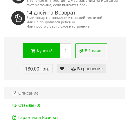
В течение от 1 мес (до 12 мес) заменим на НОВОЕ за
счет магазина, если выявится брак
14 дней на Возврат
Если товар не совместим с вашей техникой.
Или не понравился ребенку.
Или просто у Вас плохое настроение :)
Купить!
В 1 клик
180.00 грн.
В сравнение
Описание
Сега Мега Драйв 2 (ОРИГИНАЛЬНОЕ
Сега МД 1 HD (H
Отзывы (0)
качество!)
джой
1 250.00 грн.
2 445.00 грн
Гарантия и Возврат
Купить!
В 1 клік
Купить!
В