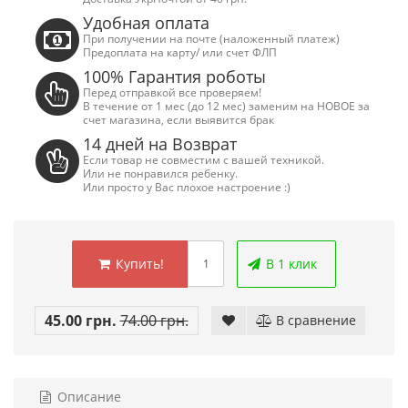
Удобная оплата
При получении на почте (наложенный платеж)
Предоплата на карту/ или счет ФЛП
100% Гарантия роботы
Перед отправкой все проверяем!
В течение от 1 мес (до 12 мес) заменим на НОВОЕ за
счет магазина, если выявится брак
14 дней на Возврат
Если товар не совместим с вашей техникой.
Или не понравился ребенку.
Или просто у Вас плохое настроение :)
Сега Мега Драйв 2 (ОРИГИНАЛЬНОЕ
Сега МД 1 HD (H
Купить!
В 1 клик
качество!)
джой
1 250.00 грн.
2 445.00 грн
45.00 грн.
74.00 грн.
В сравнение
Купить!
В 1 клік
Купить!
В
Код товара:
832
Код тов
79 отзывов
18 о
Описание