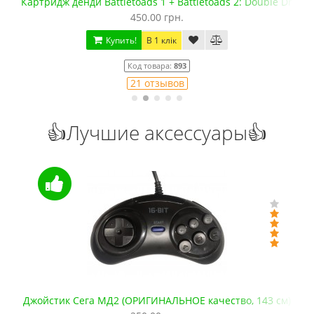
Картридж денди Battletoads 1 + Battletoads 2: Double Drago
450.00 грн.
Купить!
В 1 клік
Код товара:
893
21 отзывов
👍Лучшие аксессуары👍
Джойстик Сега МД2 (ОРИГИНАЛЬНОЕ качество, 143 см)