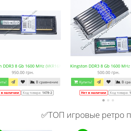
Новая!
n DDR3 8 Gb 1600 MHz (VKR16N11/8) Новая!
Kingston DDR3 8 Gb 1600 MHz
950.00 грн.
500.00 грн.
ить!
В сравнение
Купить!
В ср
 в наличии
Код товара:
1478-2
Нет в наличии
Код товара:
1
✅ТОП игровые ретро п