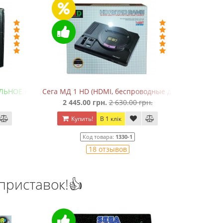
ЛЬНОЕ качество!)
Сега МД 1 HD (HDMI, беспроводные джойстики)
Де
2 445.00 грн.
2 630.00 грн.
55
Купить!
В 1 клік
Ку
Код товара:
1330-1
18 отзывов
приставок!👍