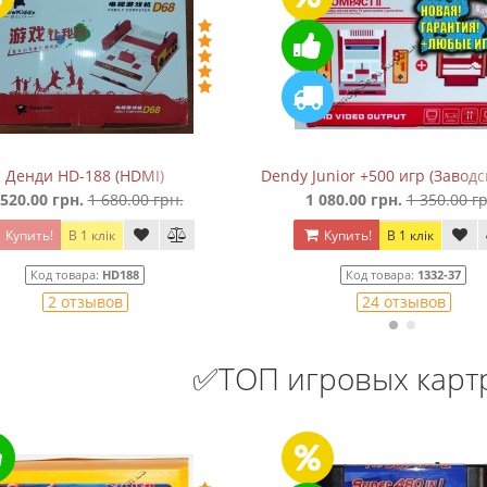
антах)
Денди HD-188 (HDMI)
Dendy Junior +500 игр (Завод
 520.00 грн.
1 680.00 грн.
1 080.00 грн.
1 350.00 гр
Купить!
В 1 клік
Купить!
В 1 клік
Код товара:
HD188
Код товара:
1332-37
2 отзывов
24 отзывов
✅ТОП игровых кар