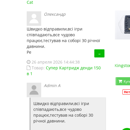
Cat
Олександр
Швидко відправили,всі ігри
співпадають,все чудово
працює,тестував на соборі 30 річної
давнини.
Ре
→
26 апреля 2026 14:44:38
Kingston DDR3 4 Gb 1333 MHz (VKR1333D3N9/4G) 
Kingsto
Товар:
Супер Картридж денди 150
430.00 грн.
530.00 грн.
в 1
Купить!
В сравнение
Куп
Admin A
Нет в наличии
Код товара:
1476
Нет
Швидко відправили,всі ігри
співпадають,все чудово
працює,тестував на соборі 30
річної давнини.