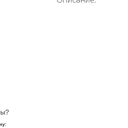
проводные
Денди TY PS-1 (+16 игр)
550.00 грн.
750.00 грн.
 грн.
Купить!
В 1 клік
Код товара:
1289
20 отзывов
сы?
ну: