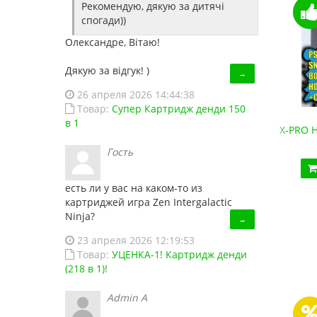
Рекомендую, дякую за дитячі
спогади))
Олександре, Вітаю!
Дякую за відгук! )
→
26 апреля 2026 14:44:38
Товар:
Супер Картридж денди 150
в 1
Денди HD-88 (HDMI, беспроводные джойстики)
X-PRO H
2 190.10 грн.
Гость
Купить!
В 1 клік
есть ли у вас на каком-то из
Код товара:
HD88
картриджей игра Zen Intergalactic
18 отзывов
Ninja?
→
23 апреля 2026 12:19:53
Товар:
УЦЕНКА-1! Картридж денди
(218 в 1)!
Admin A