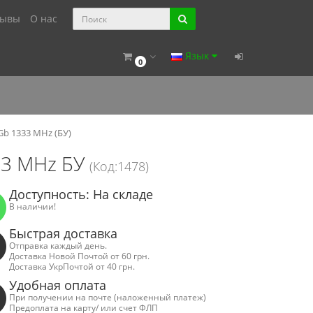
зывы
О нас
Язык
0
Gb 1333 MHz (БУ)
33 MHz БУ
(Код:1478)
Доступность: На складе
В наличии!
Быстрая доставка
Отправка каждый день.
Доставка Новой Почтой от 60 грн.
Доставка УкрПочтой от 40 грн.
Удобная оплата
При получении на почте (наложенный платеж)
Предоплата на карту/ или счет ФЛП