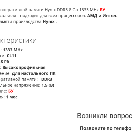
 оперативной памяти Hynix DDR3 8 Gb 1333 MHz
БУ
альная - подходит для всех процессоров:
АМД и Интел
.
амяти производства
Hynix
.
ктеристики
а:
1333 MHz
ги:
CL11
:
8 Гб
Мега Драйв 2 (ОРИГИНАЛЬНОЕ
Сега МД 1 HD (HDMI, бес
:
Высокопрофильная
.
качество!)
джойстики)
ение:
Для настольного ПК
1 250.00 грн.
2 445.00 грн.
2 630.00
еративной памяти:
DDR3
льное напряжение:
1.5 (В)
Купить!
В 1 клік
Купить!
В 1 клік
ние:
БУ
Код товара:
832
Код товара:
1330-1
ия:
1 мес
79 отзывов
18 отзывов
Возникли вопро
Позвоните по телефо