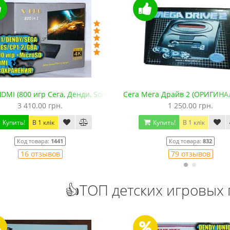
DMI (800 игр Сега, Денди, Sony PS1, SNES, GBA. +microSD)
Сега Мега Драйв 2 (ОРИГИНА
3 410.00 грн.
1 250.00 грн.
Купить!
В 1 клік
Купить!
В 1 клік
Код товара:
1441
Код товара:
832
16 отзывов
79 отзывов
👍ТОП детских игровых 