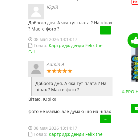
Не
Юрій
Доброго дня. А яка тут плата ? На чіпах
? Маєте фото ?
→
08 мая 2026 13:14:17
Товар:
Картридж денди Felix the
Cat
Admin A
Доброго дня. А яка тут плата ? На
чіпах ? Маєте фото ?
Денди HD-88 (HDMI, беспроводные джойстики)
X-PRO H
2 190.10 грн.
Вітаю, Юрію!
Купить!
В 1 клік
фото не маємо, але думаю що на чіпах
→
Код товара:
HD88
18 отзывов
08 мая 2026 13:14:17
Товар:
Картридж денди Felix the