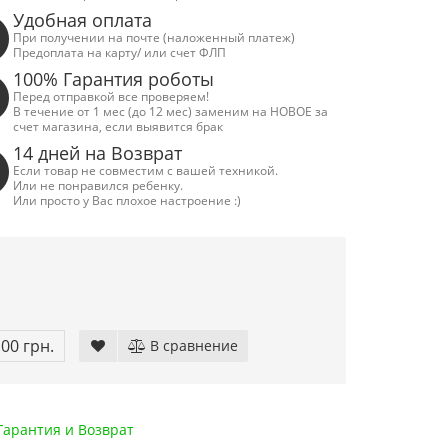
Удобная оплата
При получении на почте (наложенный платеж)
Предоплата на карту/ или счет ФЛП
100% Гарантия роботы
Перед отправкой все проверяем!
В течение от 1 мес (до 12 мес) заменим на НОВОЕ за
счет магазина, если выявится брак
14 дней на Возврат
Если товар не совместим с вашей техникой.
Или не понравился ребенку.
Или просто у Вас плохое настроение :)
.00 грн.
В сравнение
арантия и Возврат