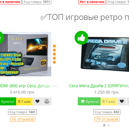
т в наличии
Код товара:
1011
Нет в наличии
Код товара:
1
✅ТОП игровые ретро п
DMI (800 игр Сега, Денди, Sony PS1, SNES, GBA. +microSD)
Сега Мега Драйв 2 (ОРИГИНА
3 410.00 грн.
1 250.00 грн.
Купить!
В 1 клік
Купить!
В 1 клік
Код товара:
1441
Код товара:
832
16 отзывов
79 отзывов