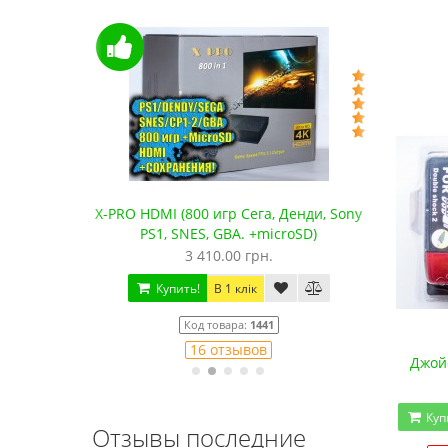
водные
X-PRO HDMI (800 игр Сега, Денди, Sony
Сега 
PS1, SNES, GBA. +microSD)
3 410.00 грн.
Купить!
В 1 клік
Код товара:
1441
16 отзывов
Джой
Куп
Отзывы последние