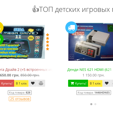
👍ТОП детских игровых 
га Драйв 2 (+5 встроенных игр в 368 вариантах)
Денди NES 621 HDMI (621 
650.00 грн.
850.00 грн.
1 150.00 грн.
Купить!
В 1 клік
Купить!
В 1 клік
Код товара:
828
Код товара:
1446HDNES
25 отзывов