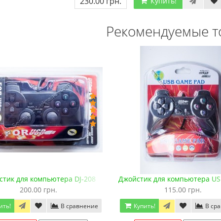
230.00 грн.
Купить!
Рекомендуемые т
Мега Драйв 2 (ОРИГИНАЛЬНОЕ
Сега МД 1 HD (HDMI, бес
качество!)
джойстики)
1 250.00 грн.
2 445.00 грн.
2 630.00
Купить!
В 1 клік
Купить!
В 1 клік
Код товара:
832
Код товара:
1330-1
79 отзывов
18 отзывов
стик для компьютера DJ-208
Джойстик для компьютера US
200.00 грн.
115.00 грн.
ить!
В сравнение
Купить!
В ср