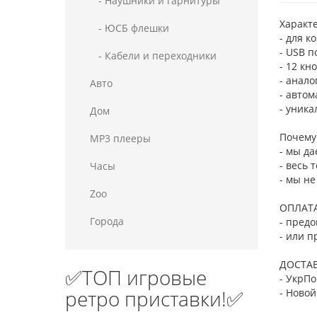
- Наушники и гарнитуры
Характ
- ЮСБ флешки
​- для 
- USB 
- Кабели и переходники
- 12 кн
- анал
Авто
- автом
- уник
Дом
Почему 
MP3 плееры
- мы да
- весь 
Часы
- мы не
Zoo
ОПЛАТА
Города
- предо
- или п
ДОСТАВ
✅ТОП игровые
- УкрПо
ретро приставки!✅
- Ново