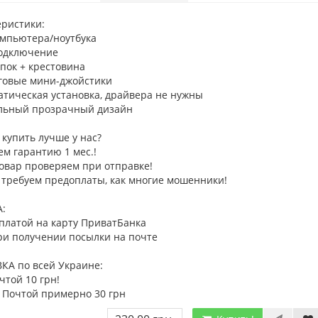
еристики:
компьютера/ноутбука
подключение
опок + крестовина
оговые мини-джойстики
атическая установка, драйвера не нужны
альный прозрачный дизайн ​
купить лучше у нас?
ем гарантию 1 мес.!
товар проверяем при отправке!
 требуем предоплаты, как многие мошенники!
:
платой на карту ПриватБанка
ри получении посылки на почте
КА по всей Украине:
чтой 10 грн!
й Почтой примерно 30 грн