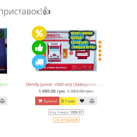
приставок!👍
игр)
Dendy Junior +500 игр (Заводской, с рычажком)
Сега Мег
1 080.00 грн.
1 350.00 грн.
Купить!
В 1 клік
Ку
Код товара:
1332-37
24 отзывов