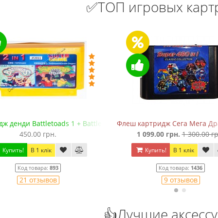
✅ТОП игровых кар
ж денди Battletoads 1 + Battletoads 2: Double Dragon
Флеш картридж Сега Мега Драй
450.00 грн.
1 099.00 грн.
1 300.00 гр
Купить!
В 1 клік
Купить!
В 1 клік
Код товара:
893
Код товара:
1436
21 отзывов
9 отзывов
👍Лучшие аксесс