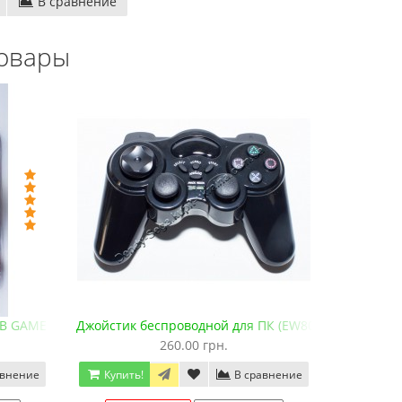
В сравнение
овары
проводные
Денди TY PS-1 (+16 игр)
550.00 грн.
750.00 грн.
 грн.
Купить!
В 1 клік
Код товара:
1289
20 отзывов
B GAME PAD DJ-701
Джойстик беспроводной для ПК (EW800)
260.00 грн.
авнение
Купить!
В сравнение