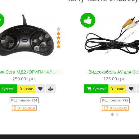
ик Сега МД2 (ОРИГИНАЛЬНОЕ качество, 143 см)
Видеокабель AV для Се
250.00 грн.
125.00 грн.
Купить!
В 1 клік
Купить!
В 1 клік
Код товара:
754
Код товара:
775
5 отзывов
13 отзывов