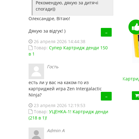
Рекомендую, дякую за дитячі
спогади))
Олександре, Вітаю!
Дякую за відгук! )
→
26 апреля 2026 14:44:38
Товар:
Супер Картридж денди 150
в 1
Гость
Супер Картридж денди 150 в 1
Картрид
есть ли у вас на каком-то из
450.00 грн.
картриджей игра Zen Intergalactic
Ninja?
Купить!
В 1 клік
→
23 апреля 2026 12:19:53
Код товара:
1486
Товар:
УЦЕНКА-1! Картридж денди
13 отзывов
(218 в 1)!
Admin A