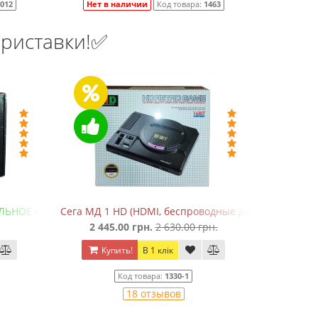
012
Нет в наличии
Код товара:
1463
риставки!✅
ЛЬНОЕ качество!)
Сега МД 1 HD (HDMI, беспроводные джойстики)
Де
2 445.00 грн.
2 630.00 грн.
55
Купить!
В 1 клік
Ку
Код товара:
1330-1
18 отзывов