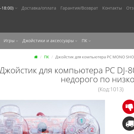
-18:00)
Доставка/оплата
Гарантия/Возврат
Контакты
От
Игры
Джойстики и аксессуары
ПК
ПК
Джойстик для компьютера PC MONO SHOK
Джойстик для компьютера PC DJ-
недорого по низк
(Код:1013)