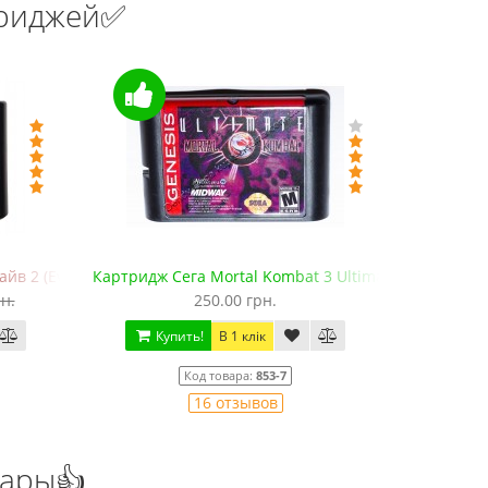
триджей✅
в 2 (EverDrive MD V.х2, +SD)
Картридж Сега Mortal Kombat 3 Ultimate
Картридж 
н.
250.00 грн.
Купить!
В 1 клік
Ку
Код товара:
853-7
16 отзывов
уары👍