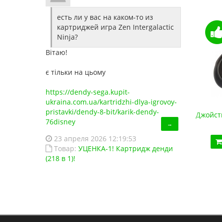
есть ли у вас на каком-то из
картриджей игра Zen Intergalactic
Ninja?
Вітаю!
є тільки на цьому
https://dendy-sega.kupit-
ukraina.com.ua/kartridzhi-dlya-igrovoy-
pristavki/dendy-8-bit/karik-dendy-
Джойстик Sega USB (для эмулятора ПК, Data Frog)
Джойст
76disney
→
420.00 грн.
23 апреля 2026 12:19:53
Купить!
В 1 клік
Товар:
УЦЕНКА-1! Картридж денди
(218 в 1)!
Код товара:
1293
26 отзывов