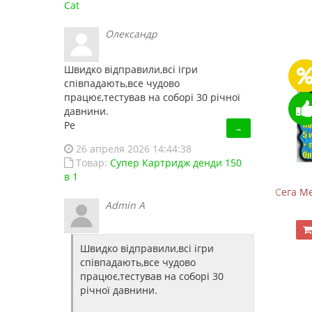
Cat
Олександр
Швидко відправили,всі ігри
співпадають,все чудово
працює,тестував на соборі 30 річної
давнини.
Ре
→
26 апреля 2026 14:44:38
Товар:
Супер Картридж денди 150
в 1
Денди HD-188 (HDMI)
Сега Ме
Admin A
1 520.00 грн.
1 680.00 грн.
Купить!
В 1 клік
Швидко відправили,всі ігри
Код товара:
HD188
співпадають,все чудово
2 отзывов
працює,тестував на соборі 30
річної давнини.