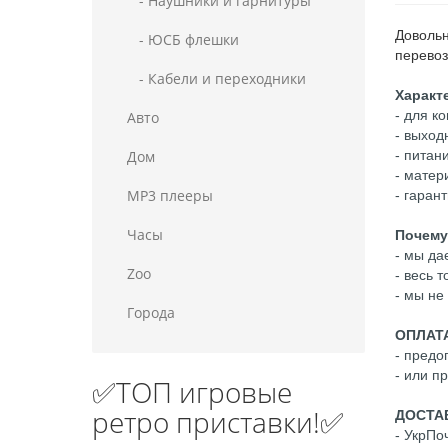
- Наушники и гарнитуры
Довольн
- ЮСБ флешки
перевоз
- Кабели и переходники
Характ
- для к
Авто
- выход
Дом
- питан
- матер
MP3 плееры
- гарант
Часы
Почему
- мы да
Zoo
- весь 
- мы не
Города
ОПЛАТ
- предо
- или п
✅ТОП игровые
ретро приставки!✅
ДОСТАВ
- УкрПоч