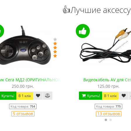
👍Лучшие аксесс
ик Сега МД2 (ОРИГИНАЛЬНОЕ качество, 143 см)
Видеокабель AV для Се
250.00 грн.
125.00 грн.
Купить!
В 1 клік
Купить!
В 1 клік
Код товара:
754
Код товара:
775
5 отзывов
13 отзывов