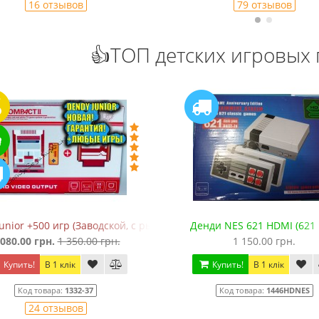
16 отзывов
79 отзывов
👍ТОП детских игровых 
)
unior +500 игр (Заводской, с рычажком)
Денди NES 621 HDMI (621 
 080.00 грн.
1 350.00 грн.
1 150.00 грн.
Купить!
В 1 клік
Купить!
В 1 клік
Код товара:
1332-37
Код товара:
1446HDNES
24 отзывов