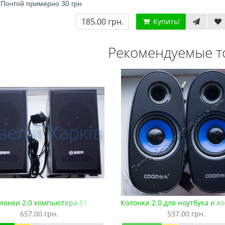
 Почтой примерно 30 грн
185.00 грн.
Купить!
Рекомендуемые т
Мега Драйв 2 (ОРИГИНАЛЬНОЕ
Сега МД 1 HD (HDMI, бес
качество!)
джойстики)
1 250.00 грн.
2 445.00 грн.
2 630.00
Купить!
В 1 клік
Купить!
В 1 клік
Код товара:
832
Код товара:
1330-1
79 отзывов
18 отзывов
лонки 2.0 компьютера S1
Колонки 2.0 для ноутбука и 
657.00 грн.
537.00 грн.