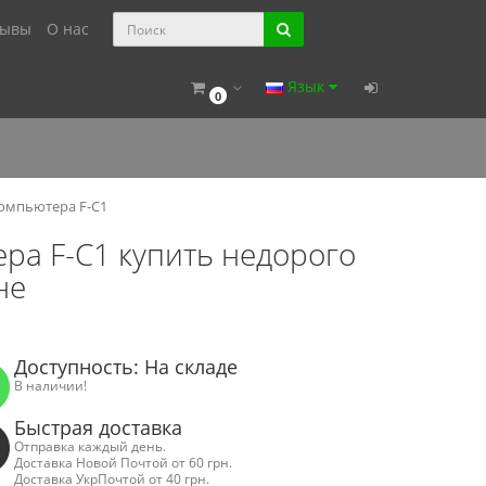
зывы
О нас
Язык
0
компьютера F-C1
ера F-C1 купить недорого
не
Доступность: На складе
В наличии!
Быстрая доставка
Отправка каждый день.
Доставка Новой Почтой от 60 грн.
Доставка УкрПочтой от 40 грн.