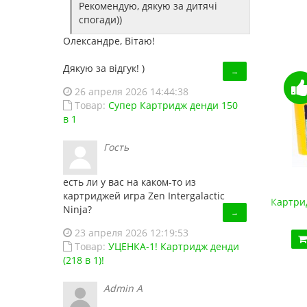
Рекомендую, дякую за дитячі
спогади))
Олександре, Вітаю!
Дякую за відгук! )
→
26 апреля 2026 14:44:38
Товар:
Супер Картридж денди 150
в 1
Гость
есть ли у вас на каком-то из
картриджей игра Zen Intergalactic
Супер Картридж денди 150 в 1
Картрид
Ninja?
→
450.00 грн.
23 апреля 2026 12:19:53
Купить!
В 1 клік
Товар:
УЦЕНКА-1! Картридж денди
(218 в 1)!
Код товара:
1486
13 отзывов
Admin A