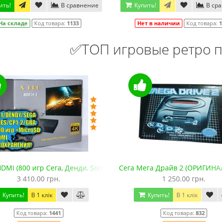
ить!
В сравнение
Купить!
В ср
На складе
Код товара:
1133
Нет в наличии
Код товара:
1
✅ТОП игровые ретро п
DMI (800 игр Сега, Денди, Sony PS1, SNES, GBA. +microSD)
Сега Мега Драйв 2 (ОРИГИНА
3 410.00 грн.
1 250.00 грн.
Купить!
В 1 клік
Купить!
В 1 клік
Код товара:
1441
Код товара:
832