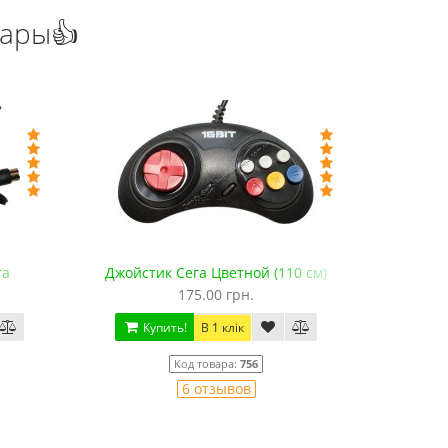
уары👍
га
Джойстик Сега Цветной (110 см)
Джойстик 
175.00 грн.
Купить!
В 1 клік
Ку
Код товара:
756
6 отзывов