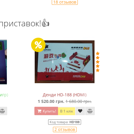
18 отзывов
приставок!👍
игр)
Денди HD-188 (HDMI)
Сега Мега
1 520.00 грн.
1 680.00 грн.
65
Купить!
В 1 клік
Ку
Код товара:
HD188
2 отзывов