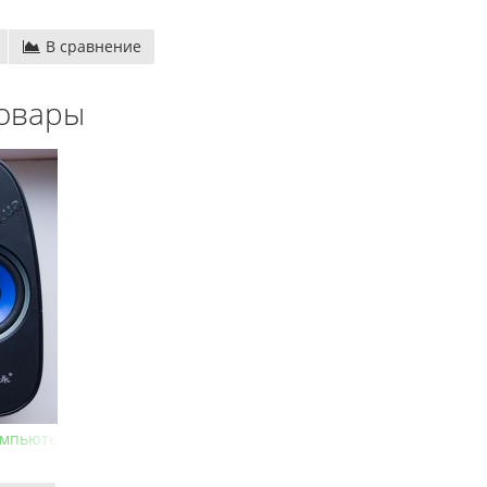
В сравнение
овары
проводные
Денди TY PS-1 (+16 игр)
550.00 грн.
750.00 грн.
 грн.
Купить!
В 1 клік
Код товара:
1289
20 отзывов
компьютера Coon Q6