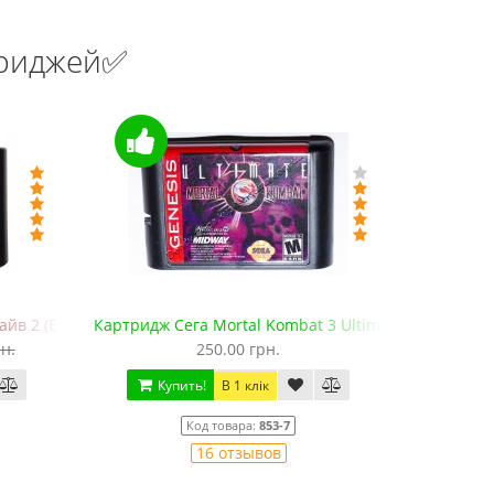
триджей✅
в 2 (EverDrive MD V.х2, +SD)
Картридж Сега Mortal Kombat 3 Ultimate
Картридж 
н.
250.00 грн.
Купить!
В 1 клік
Ку
Код товара:
853-7
16 отзывов