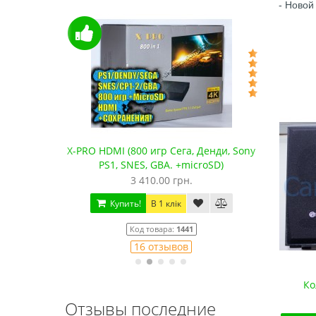
- Новой
водные
X-PRO HDMI (800 игр Сега, Денди, Sony
Сега 
PS1, SNES, GBA. +microSD)
3 410.00 грн.
Купить!
В 1 клік
Код товара:
1441
16 отзывов
Ко
Отзывы последние