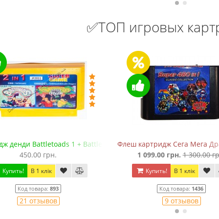
✅ТОП игровых кар
ж денди Battletoads 1 + Battletoads 2: Double Dragon
Флеш картридж Сега Мега Драй
450.00 грн.
1 099.00 грн.
1 300.00 гр
Купить!
В 1 клік
Купить!
В 1 клік
Код товара:
893
Код товара:
1436
21 отзывов
9 отзывов