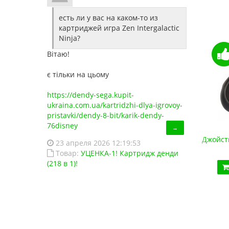
есть ли у вас на каком-то из
картриджей игра Zen Intergalactic
Ninja?
Вітаю!
є тільки на цьому
https://dendy-sega.kupit-
ukraina.com.ua/kartridzhi-dlya-igrovoy-
pristavki/dendy-8-bit/karik-dendy-
76disney
→
Джойстик Sega USB (для эмулятора ПК, Data Frog)
Джойст
23 апреля 2026 12:19:53
420.00 грн.
Товар:
УЦЕНКА-1! Картридж денди
(218 в 1)!
Купить!
В 1 клік
Код товара:
1293
26 отзывов