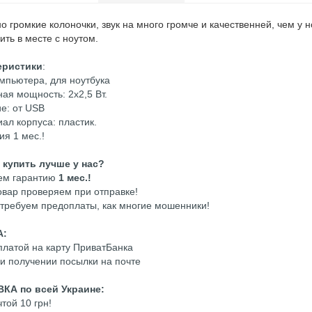
о громкие колоночки, звук на много громче и качественней, чем у
ить в месте с ноутом.
еристики
:
омпьютера,
для ноутбука
ная мощность: 2х2,5 Вт.
ие: от USB
иал корпуса: пластик.
ия 1 мес.!
 купить лучше у нас?
ем гарантию
1 мес.!
товар проверяем при отправке!
 требуем предоплаты, как многие мошенники!
А:
платой на карту ПриватБанка
ри получении посылки на почте
КА по всей Украине:
той 10 грн!