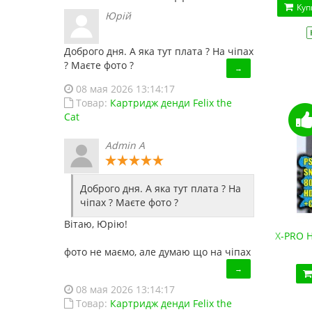
Куп
Юрій
Доброго дня. А яка тут плата ? На чіпах
? Маєте фото ?
→
08 мая 2026 13:14:17
Товар:
Картридж денди Felix the
Cat
Admin A
Доброго дня. А яка тут плата ? На
чіпах ? Маєте фото ?
Вітаю, Юрію!
Денди HD-88 (HDMI, беспроводные джойстики)
X-PRO H
2 190.10 грн.
фото не маємо, але думаю що на чіпах
→
Купить!
В 1 клік
08 мая 2026 13:14:17
Код товара:
HD88
Товар:
Картридж денди Felix the