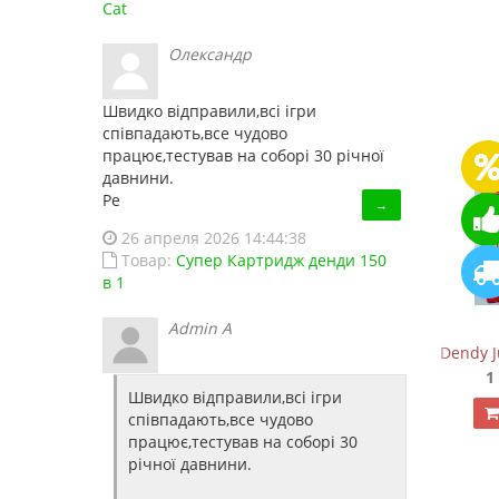
18 отзывов
Cat
Олександр
Швидко відправили,всі ігри
співпадають,все чудово
працює,тестував на соборі 30 річної
давнини.
Ре
→
26 апреля 2026 14:44:38
Товар:
Супер Картридж денди 150
в 1
Admin A
Сега Мега Драйв ONE (ОРИГИНАЛЬНОЕ качество!
Dendy J
1 150.00 грн.
1
Швидко відправили,всі ігри
Купить!
В 1 клік
співпадають,все чудово
працює,тестував на соборі 30
Код товара:
826
річної давнини.
24 отзывов