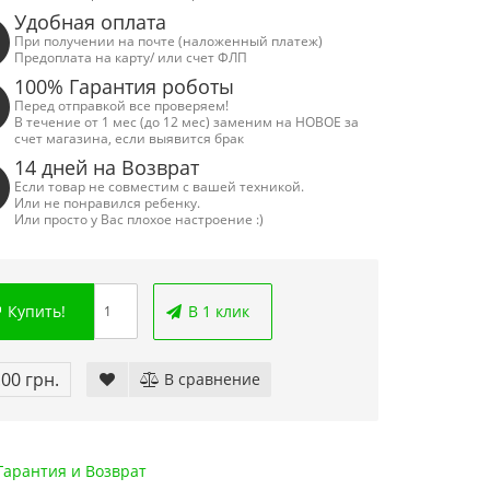
Удобная оплата
При получении на почте (наложенный платеж)
Предоплата на карту/ или счет ФЛП
100% Гарантия роботы
Перед отправкой все проверяем!
В течение от 1 мес (до 12 мес) заменим на НОВОЕ за
счет магазина, если выявится брак
14 дней на Возврат
Если товар не совместим с вашей техникой.
Или не понравился ребенку.
Или просто у Вас плохое настроение :)
Купить!
В 1 клик
.00 грн.
В сравнение
арантия и Возврат