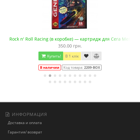
а Мега Драйв 2
Rock n' Roll Racing (в коробке) — картридж для Сега Мега Д
350.00 грн.
Купить!
В 1 клік
В наличии
Код товара:
2209-BOX
ИНФОРМАЦИЯ
Доставка и оплата
Гарантия/ возврат