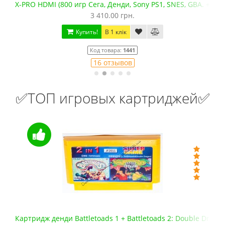
X-PRO HDMI (800 игр Сега, Денди, Sony PS1, SNES, GBA. +mic
3 410.00 грн.
Купить!
В 1 клік
Код товара:
1441
16 отзывов
✅ТОП игровых картриджей✅
Картридж денди Battletoads 1 + Battletoads 2: Double Drago