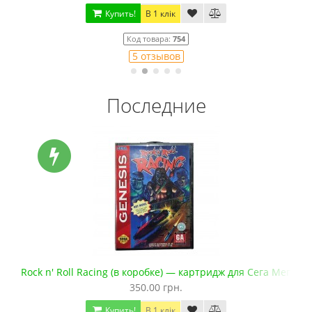
Купить!
В 1 клік
Код товара:
754
5 отзывов
Последние
а Мега Драйв 2
Rock n' Roll Racing (в коробке) — картридж для Сега Мега Д
350.00 грн.
Купить!
В 1 клік