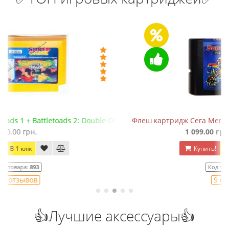
ragon
Флеш картридж Сега Мега Драйв 2 (EverDrive MD V.х2, +SD)
1 099.00 грн.
1 300.00 грн.
Купить!
В 1 клік
Код товара:
1436
9 отзывов
👍Лучшие аксессуары👍