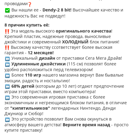
проводами
Вы нашли ее -
Dendy
-2 8 bit!
Высочайшее качество и
надежность Вас не подведут!
8 причин купить её
:
Эта модель высокого
оригинального качества
!
Крепкий пластик, надежные провода, выносливые
джойстики и современный
ХОЛОДНЫЙ
блок питания!
Высокому качеству ссответствует более высокая
гарантия -
12 месяцев!
Уникальный
дизайн
от приставки Сега Мега Драйв
!
Удлиненные джойстики
(115 см) позволят более
удобно расположиться перд телевизором!
Более
110 игр
нашего магазина вернут Вам бывалые
эмоции, радость и ностальгию!
68% детей
(которым до 10 лет) отдают предпочтение
играм этой приставки, вместо компьютера!
Это современная игровая приставка с более
экономичным и негреющимся блоком питания, в отличие
от
"кипятильников"
легендарных Нинтендо, Денди
Джуниор и Сюбор!
Это устройство позволит Вам снова окунуться в
атмосферу вашего детства!
Верните время назад
- просто
купите приставку!