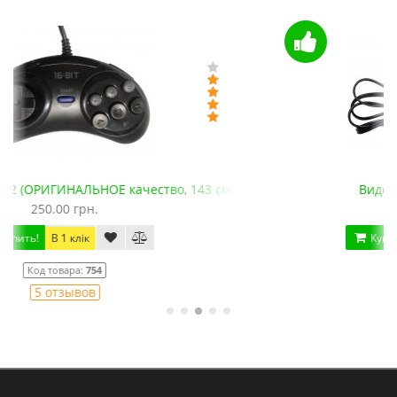
Видеокабель AV для Сега
125.00 грн.
Купить!
В 1 клік
Код товара:
775
13 отзывов