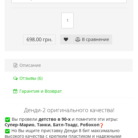
Сега МД 1 HD (HDMI, беспроводные
Денди TY P
джойстики)
550.00 грн
2 445.00 грн.
2 630.00 грн.
Купить!
В
Купить!
В 1 клік
Код то
Код товара:
1330-1
698.00 грн.
В сравнение
20 о
18 отзывов
Описание
Отзывы (6)
Гарантия и Возврат
Денди-2 оригинального качества!
Вы провели
детство в 90-х
и
помнтите эти игры:
Супер-Марио, Танки, Батл-Тоадс, Робокоп
Но Вы ищите приставку Денди 8 бит максимально
высокого качества с крепким пластиком и надежными