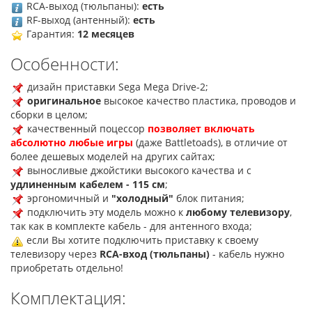
RCA-выход (тюльпаны):
есть
RF-выход (антенный):
есть
Гарантия:
12 месяцев
Особенности:
дизайн приставки
Sega Mega Drive-2
;
оригинальное
высокое качество пластика, проводов и
сборки в целом;
качественный поцессор
позволяет включать
абсолютно любые игры
(даже Battletoads), в отличие от
более дешевых моделей на других сайтах;
выносливые джойстики высокого качества и с
удлиненным кабелем - 115 см
;
эргономичный и
"холодный"
блок питания;
подключить эту модель можно к
любому телевизору
,
так как в комплекте кабель - для антенного входа;
если Вы хотите подключить приставку к своему
телевизору через
RCA-вход (тюльпаны)
- кабель нужно
приобретать
отдельно!
Комплектация: