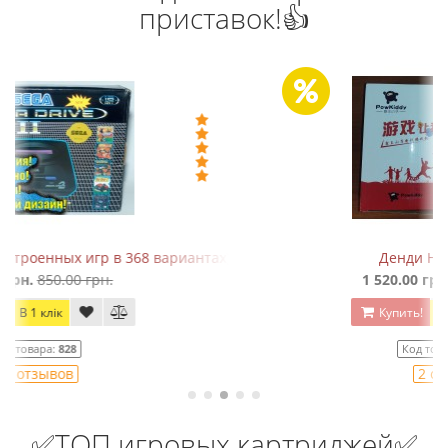
приставок!👍
)
Денди HD-188 (HDMI)
1 520.00 грн.
1 680.00 грн.
Купить!
В 1 клік
Код товара:
HD188
2 отзывов
✅ТОП игровых картриджей✅