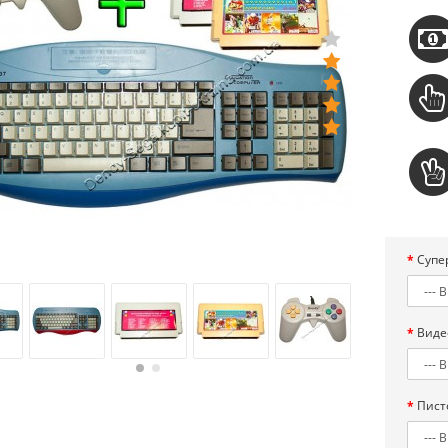
Супе
Виде
Пист