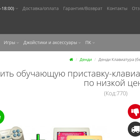
-18:00)
Доставка/оплата
Гарантия/Возврат
Контакты
От
Игры
Джойстики и аксессуары
ПК
Денди
Денди Клавиатура (б
ить обучающую приставку-клавиат
по низкой це
(Код:770)