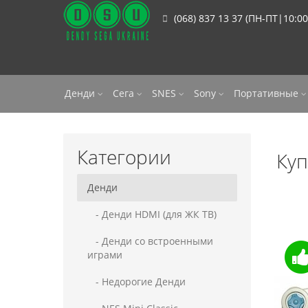
(068) 837 13 37 (ПН-ПТ|10:00
Денди
Сега
SNES
Sony
Портативные
Категории
Куп
Денди
- Денди HDMI (для ЖК ТВ)
- Денди со встроенными
играми
- Недорогие Денди