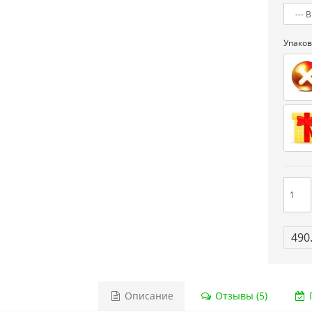
Упаков
2 (ОРИГИНАЛЬНОЕ
Сега МД 1 HD (HDMI, беспроводные
во!)
джойстики)
 грн.
2 445.00 грн.
2 630.00 грн.
клік
Купить!
В 1 клік
ра:
832
Код товара:
1330-1
ывов
18 отзывов
490
Описание
Отзывы (5)
Г