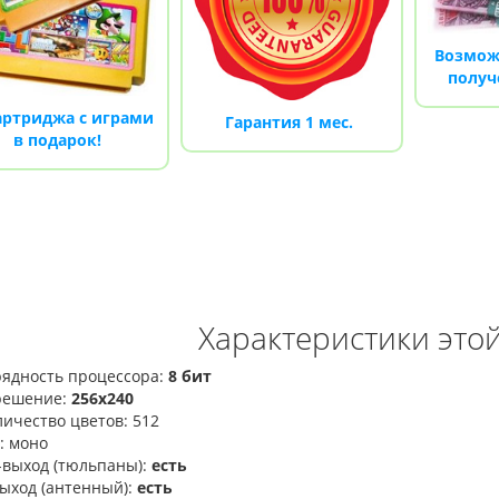
Возмож
получ
артриджа с играми
Гарантия 1 мес.
в подарок!
Характеристики это
ядность процессора:
8 бит
решение:
256x240
ичество цветов: 512
: моно
выход (тюльпаны):
есть
ыход (антенный):
есть