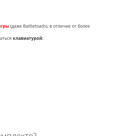
игры
(даже Battletoads), в отличие от более
ваться
клавиатурой
;
омплекте?