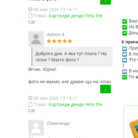
→
08 мая 2026 13:14:17
Товар:
Картридж денди Felix the
Вам 
Cat
Но В
Денд
Admin A
6 прич
Приу
Доброго дня. А яка тут плата ? На
В по
Эту
чіпах ? Маєте фото ?
:)
Вітаю, Юрію!
В ко
По
фото не маємо, але думаю що на чіпах
→
08 мая 2026 13:14:17
Товар:
Картридж денди Felix the
Cat
Олександр