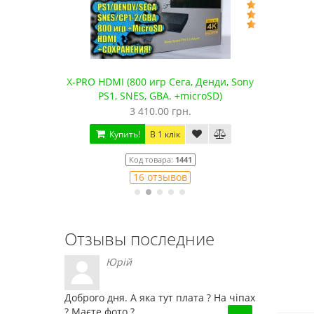
X-PRO HDMI (800 игр Сега, Денди, Sony
Сега Мега Драйв 
PS1, SNES, GBA. +microSD)
качест
3 410.00 грн.
1 250.00
Купить!
В 1 клік
Купить!
В 1 
Код товара:
1441
Код това
16 отзывов
79 отз
Отзывы последние
Юрій
Доброго дня. А яка тут плата ? На чіпах
? Маєте фото ?