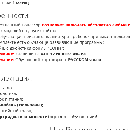
нтия:
1 месяц
енности:
ественный поцессор
позволяет включать абсолютно любые 
 моделей на других сайтах;
обучающая приставка-клавиатура - ребенок привыкает пользо
мплекте есть обучающе-развивающие программы;
ные джойстики формы "СОНИ";
мание:
Клавиши на
АНГЛИЙСКОМ языке
!
мание:
Обучающий картриджна
РУССКОМ языке
!
лектация:
тавка;
ойстика;
ок питания;
-кабель (тюльпаны);
нтийный талон;
артриджа в комплекте
(игровой + обучающий)
!
Что Вы получите в к