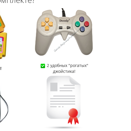
2 удобных "рогатых"
!
джойстика!