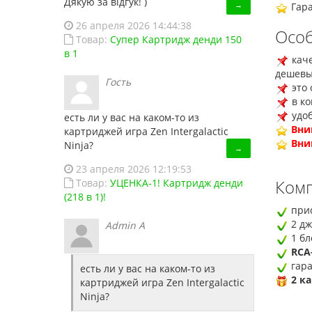
Дякую за відгук! )
→
Гара
26 апреля 2026 14:44:38
Особ
Товар:
Супер Картридж денди 150
в 1
кач
дешевых
Гость
это 
в ко
удоб
есть ли у вас на каком-то из
Вни
картриджей игра Zen Intergalactic
Вни
Ninja?
→
23 апреля 2026 12:19:53
Комп
Товар:
УЦЕНКА-1! Картридж денди
(218 в 1)!
прис
2 дж
Admin A
1 бл
RCA
гара
есть ли у вас на каком-то из
2 к
картриджей игра Zen Intergalactic
Ninja?