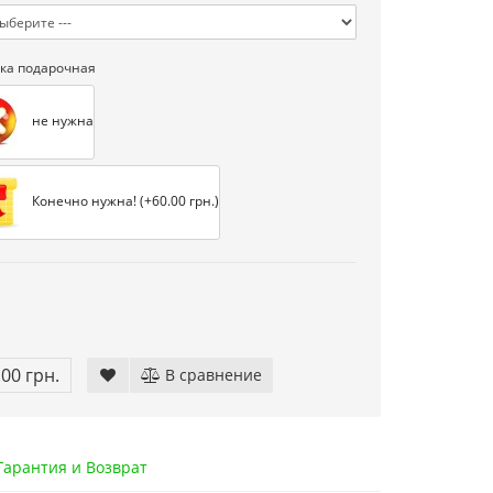
ка подарочная
не нужна
Денди TY PS-1 (+16 игр)
550.00 грн.
750.00 грн.
Купить!
В 1 клік
Конечно нужна! (+60.00 грн.)
Код товара:
1289
20 отзывов
.00 грн.
В сравнение
арантия и Возврат