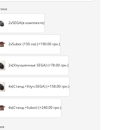
тики
2хSEGA(в комплекте)
2хSubor (150 см) (+190.00 грн.)
2х(Улучшенные SEGA) (+78.00 грн.)
4х(Станд.+Улуч.SEGA) (+158.00 грн.)
4х(Станд.+Subor) (+240.00 грн.)
тия