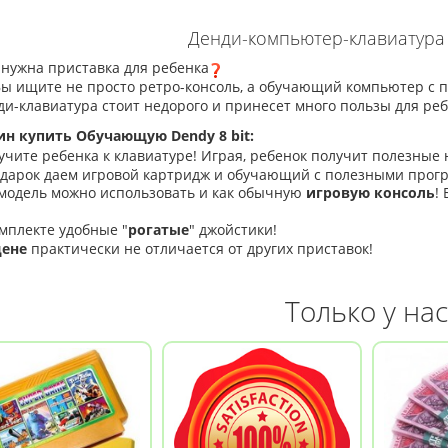
Денди-компьютер-клавиатура
нужна приставка для ребенка
ы ищите не просто ретро-консоль, а обучающий компьютер с
и-клавиатура стоит недорого и принесет много пользы для реб
ин купить Обучающую Dendy 8 bit:
чите ребенка к клавиатуре! Играя, ребенок получит полезные 
дарок даем игровой картридж и обучающий с полезными прог
 модель можно использовать и как ​обычную
игровую консоль
!
мплекте удобные "
рогатые
" джойстики
!
цене
практически не отличается от других приставок!
Только у нас