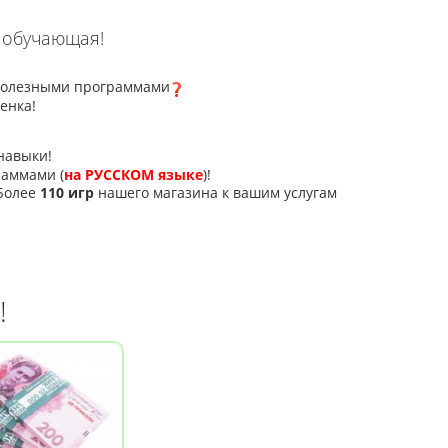
 обучающая!
 полезными программами
енка!
навыки!
раммами (
на РУССКОМ языке
)!
 Более
110 игр
нашего магазина к вашим услугам
!