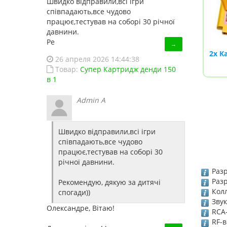
Швидко відправили,всі ігри
співпадають,все чудово
працює,тестував на соборі 30 річної
давнини.
Ре
→
2х К
26 апреля 2026 14:44:38
Товар:
Супер Картридж денди 150
в 1
Admin A
Швидко відправили,всі ігри
співпадають,все чудово
працює,тестував на соборі 30
річної давнини.
Разр
Раз
Рекомендую, дякую за дитячі
Колл
спогади))
Звук
Олександре, Вітаю!
RCA-
RF-в