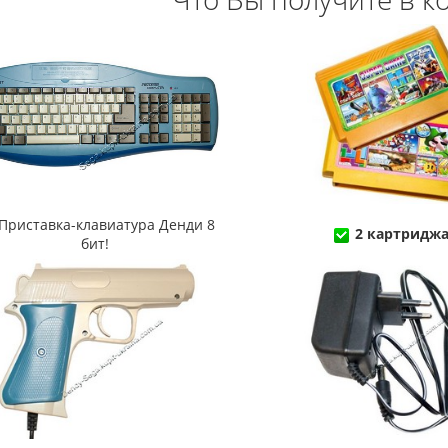
Приставка-клавиатура Денди 8
2 картриджа
бит!