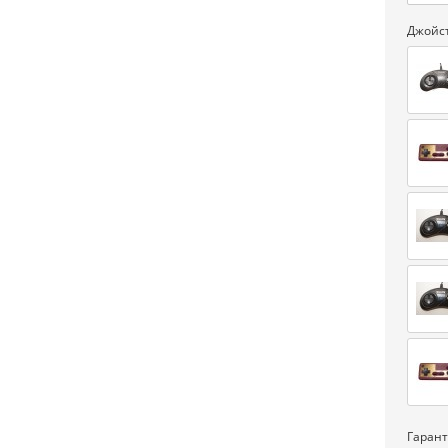
Джойс
Гаран