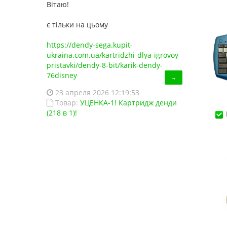
Вітаю!
є тільки на цьому
https://dendy-sega.kupit-
ukraina.com.ua/kartridzhi-dlya-igrovoy-
pristavki/dendy-8-bit/karik-dendy-
76disney
→
23 апреля 2026 12:19:53
Товар:
УЦЕНКА-1! Картридж денди
(218 в 1)!