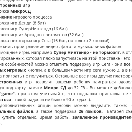
строенных игр
ержка
МикроСД
нение
игрового процесса
ржка игр Денди (8 бит)
ржка игр СуперНинтендо (16 бит)
ржка игр из Аркадных автоматов (32 бит)
ржка некоторых игр Сега (16 бит, но только 2 кнопки!)
е книг, проигрывание видео-, фото- и музыкальных файлов
мощные игры, например
Супер Нинтендо - не тормозят
, в о
ированных, которая плохо запустилась на этой приставке - это
з особенностей можно отметить поддержку игр Сега - они все
ых игровых
кнопки, а в большей части игр сега нужно 3, а в 
а поиграть не получиться. Остальные все игры других платфор
строенных
игр позволят вашему ребенку наиграться вдовол
дж под карту памяти
Микро СД
до 32 Гб - Вы можете добавлят
"game"
, при этом учитывайте, что подпапки приставка не 
яться
- такой радости не было в 90 х годах :).
полнительных опций консоли можно выделить также: ч
альных файлов
, а также поддержка
26 языков
. Батарея съе
 купить отдельно. Время работы,
заявленное производител
.