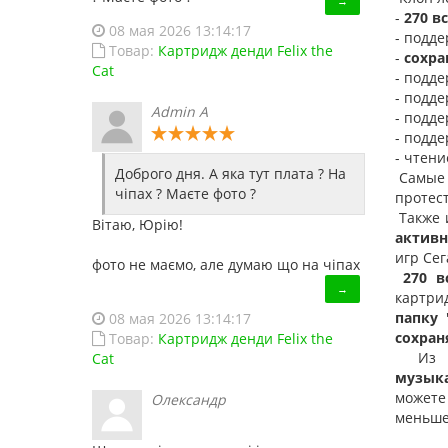
→
-
270 в
08 мая 2026 13:14:17
- подд
Товар:
Картридж денди Felix the
-
сохра
Cat
- подде
- подде
Admin A
- подде
- подде
- чтени
Доброго дня. А яка тут плата ? На
Самые 
чіпах ? Маєте фото ?
протест
Также и
Вітаю, Юрію!
активн
игр Сег
фото не маємо, але думаю що на чіпах
270 в
→
картри
папку 
08 мая 2026 13:14:17
сохран
Товар:
Картридж денди Felix the
Из до
Cat
музык
можете
Олександр
меньше