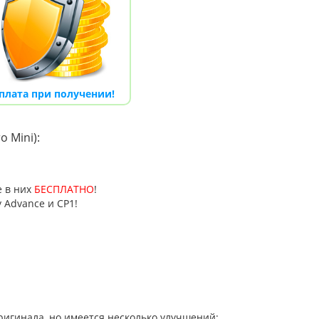
проводные
Денди TY PS-1 (+16 игр)
плата при получении!
550.00 грн.
750.00 грн.
 грн.
Купить!
В 1 клік
 Mini)​
:
Код товара:
1289
20 отзывов
е в них
БЕСПЛАТНО
!
 Advance и CP1
!
игинала, но имеется несколько улучшений: