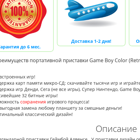
Мега Драйв 2 (ОРИГИНАЛЬНОЕ
Сега МД 1 HD (HDMI, бес
Доставка 1-2 дня!
О
качество!)
джойстики)
Гарантия до 6 мес.
1 250.00 грн.
2 445.00 грн.
2 630.00
реимуществ портативной приставки Game Boy Color (Retro
Купить!
В 1 клік
Купить!
В 1 клік
Код товара:
832
Код товара:
1330-1
встр
оенных игр!
79 отзывов
18 отзывов
ержка карт памяти микро-СД: скачивайте тысячи игр
и играйт
ержка игр
Денди, Сега (не все игры), Супер Нинтендо,
Game Boy
ивейшие 32 битные игры!
можность
сохранения
игрового процесса!
выгодная замена любому планшету
за смешные деньги
!
гинальный классический дизайн!
Описание
егендарной приставки Геймбой Адвенсе. У приставки дизайн ор