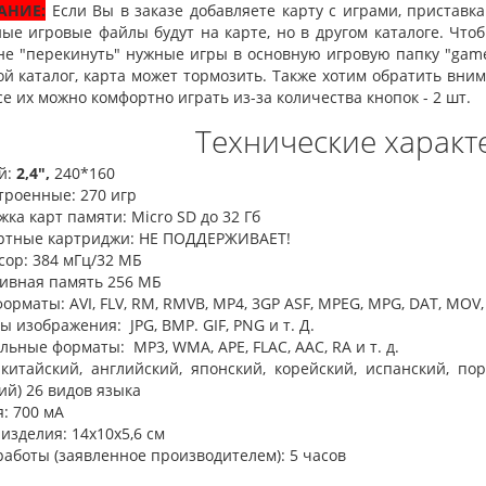
АНИЕ:
Если Вы в заказе добавляете карту с играми, приставка
ные игровые файлы будут на карте, но в другом каталоге. Что
не "перекинуть" нужные игры в основную игровую папку "game"
й каталог, карта может тормозить.​ Также хотим обратить внима
се их можно комфортно играть из-за количества кнопок - 2 шт.
Технические характ
й:
2,4",
240*160
троенные: 270 игр
ка карт памяти: Micro SD до 32 Гб
ртные картриджи: НЕ ПОДДЕРЖИВАЕТ!
сор: 384 мГц/32 МБ
ивная память 256 МБ
орматы: AVI, FLV, RM, RMVB, MP4, 3GP ASF, MPEG, MPG, DAT, MOV,
 изображения: JPG, BMP. GIF, PNG и т. Д.
ьные форматы: MP3, WMA, APE, FLAC, AAC, RA и т. д.
китайский, английский, японский, корейский, испанский, пор
й) 26 видов языка
: 700 мА
изделия: 14х10х5,6 см
аботы (заявленное производителем): 5 часов