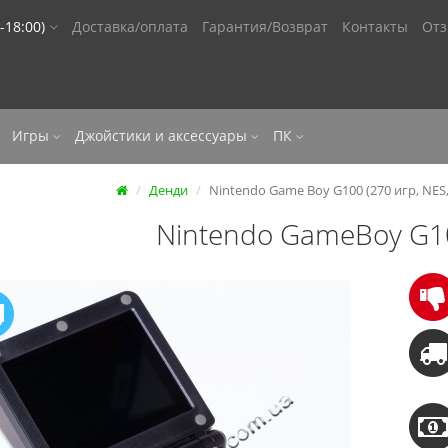
-18:00)
Доставка/оплата
Гарантия/Возврат
Контакты
От
Игры
Джойстики и аксессуары
ПК
Денди
Nintendo Game Boy G100 (270 игр, NES,
Nintendo GameBoy G1