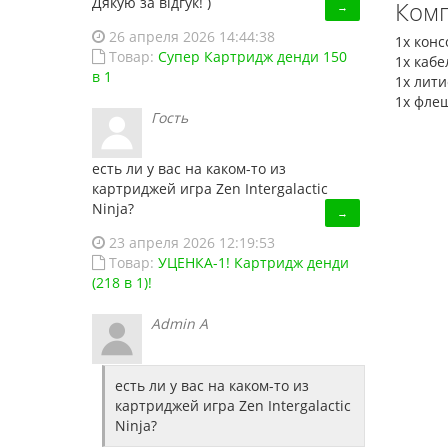
Дякую за відгук! )
Комп
→
26 апреля 2026 14:44:38
1х конс
Товар:
Супер Картридж денди 150
1х кабе
в 1
1х лити
1х флеш
Гость
есть ли у вас на каком-то из
картриджей игра Zen Intergalactic
Ninja?
→
23 апреля 2026 12:19:53
Товар:
УЦЕНКА-1! Картридж денди
(218 в 1)!
Admin A
есть ли у вас на каком-то из
картриджей игра Zen Intergalactic
Ninja?