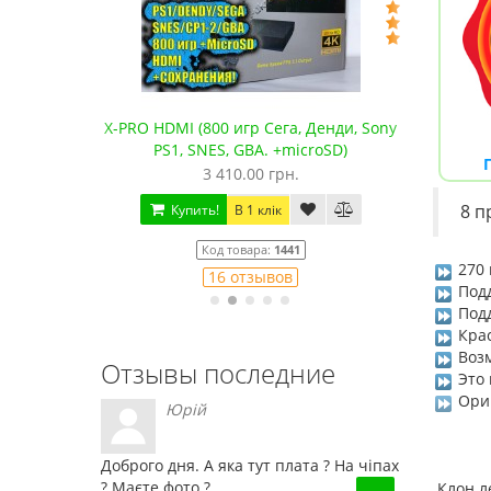
водные
X-PRO HDMI (800 игр Сега, Денди, Sony
Сега 
PS1, SNES, GBA. +microSD)
3 410.00 грн.
8
п
Купить!
В 1 клік
Код товара:
1441
270 
16 отзывов
Подд
Подд
Крас
Воз
Отзывы последние
Это 
Ори
Юрій
Доброго дня. А яка тут плата ? На чіпах
? Маєте фото ?
Клон л