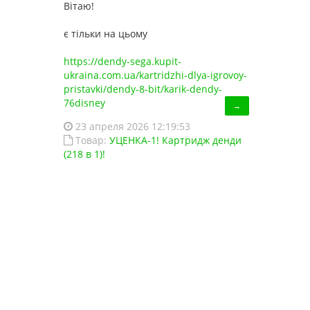
Вітаю!
є тільки на цьому
https://dendy-sega.kupit-
ukraina.com.ua/kartridzhi-dlya-igrovoy-
pristavki/dendy-8-bit/karik-dendy-
76disney
→
23 апреля 2026 12:19:53
Товар:
УЦЕНКА-1! Картридж денди
(218 в 1)!