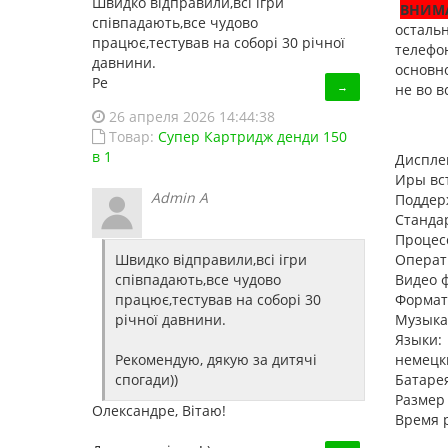
Швидко відправили,всі ігри
ВНИМ
співпадають,все чудово
осталь
працює,тестував на соборі 30 річної
телефо
давнини.
основно
Ре
→
не во в
26 апреля 2026 14:44:38
Товар:
Супер Картридж денди 150
в 1
Диспле
Иры вс
Admin A
Поддерж
Станда
Процес
Швидко відправили,всі ігри
Операт
співпадають,все чудово
Видео ф
працює,тестував на соборі 30
Форматы
річної давнини.
Музыкал
Языки: 
Рекомендую, дякую за дитячі
немецки
спогади))
Батарея
Размер 
Олександре, Вітаю!
Время р