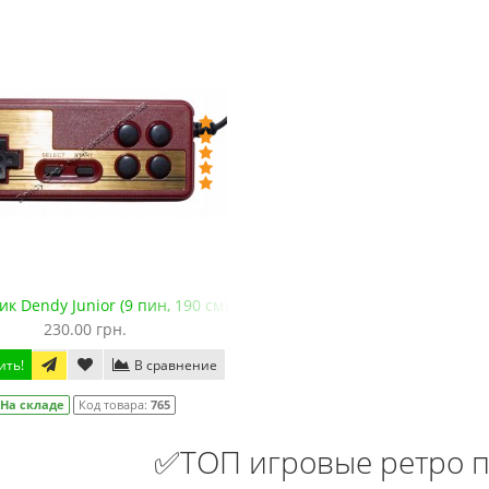
Мега Драйв 2 (ОРИГИНАЛЬНОЕ
Сега МД 1 HD (HDMI, бес
качество!)
джойстики)
1 250.00 грн.
2 445.00 грн.
2 630.00
Купить!
В 1 клік
Купить!
В 1 клік
Код товара:
832
Код товара:
1330-1
79 отзывов
18 отзывов
к Dendy Junior (9 пин, 190 см)
230.00 грн.
ить!
В сравнение
На складе
Код товара:
765
✅ТОП игровые ретро п