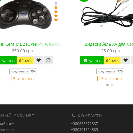
ик Сега МД2 (ОРИГИНАЛЬНОЕ качество, 143 см)
Видеокабель AV для Се
250.00 грн.
125.00 грн.
Купить!
В 1 клік
Купить!
В 1 клік
Код товара:
754
Код товара:
775
5 отзывов
13 отзывов
НЫЙ КАБИНЕТ
КОНТАКТЫ
кабинет
+380688371337
заказов
+380501354885