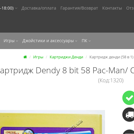
-18:00)
Доставка/оплата
Гарантия/Возврат
Контакты
От
Игры
Джойстики и аксессуары
ПК
Игры
Картриджи Денди
Картридж денди (58 в 1) 
артридж Dendy 8 bit 58 Pac-Man/ Ci
(Код:1320)