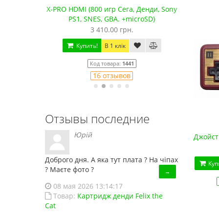
водные
X-PRO HDMI (800 игр Сега, Денди, Sony
Сега 
PS1, SNES, GBA. +microSD)
3 410.00 грн.
Купить!
В 1 клік
Код товара:
1441
16 отзывов
Отзывы последние
Юрій
Джойсти
Доброго дня. А яка тут плата ? На чіпах
Куп
? Маєте фото ?
→
08 мая 2026 13:14:17
Товар:
Картридж денди Felix the
Cat