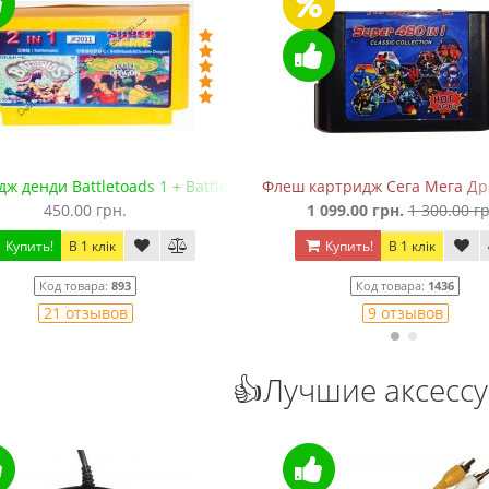
ж денди Battletoads 1 + Battletoads 2: Double Dragon
Флеш картридж Сега Мега Драй
450.00 грн.
1 099.00 грн.
1 300.00 гр
Купить!
В 1 клік
Купить!
В 1 клік
Код товара:
893
Код товара:
1436
21 отзывов
9 отзывов
👍Лучшие аксесс