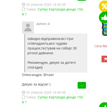
26 апреля 2026 14:44:38
Товар:
Супер Картридж денди 150
в 1
Admin A
Швидко відправили,всі ігри
співпадають,все чудово
Dendy Junior +500 игр (Заводской, с рычажком)
Сега Ме
працює,тестував на соборі 30
1 080.00 грн.
1 350.00 грн.
річної давнини.
Купить!
В 1 клік
Рекомендую, дякую за дитячі
спогади))
Код товара:
1332-37
24 отзывов
Олександре, Вітаю!
Дякую за відгук! )
→
26 апреля 2026 14:44:38
Товар:
Супер Картридж денди 150
в 1