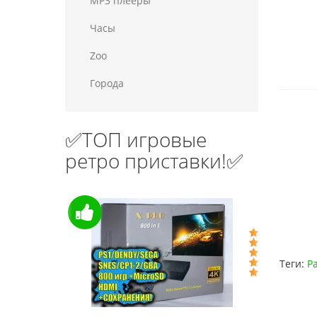
MP3 плееры
Часы
Zoo
Города
✅ТОП игровые
ретро приставки!✅
Теги:
P