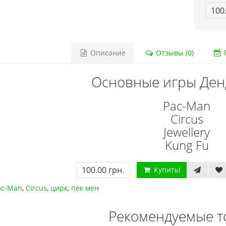
100
Описание
Отзывы (0)
Г
Основные игры Денд
Pac-Man
Circus
Jewellery
Kung Fu
100.00 грн.
Купить!
ac-Man
,
Circus
,
цирк
,
пек мен
Рекомендуемые т