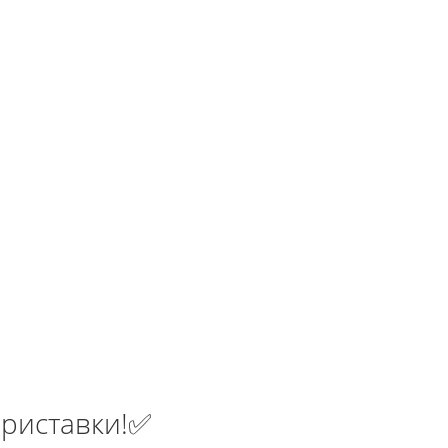
проводные
Денди TY PS-1 (+16 игр)
550.00 грн.
750.00 грн.
 грн.
Купить!
В 1 клік
Код товара:
1289
20 отзывов
риставки!✅