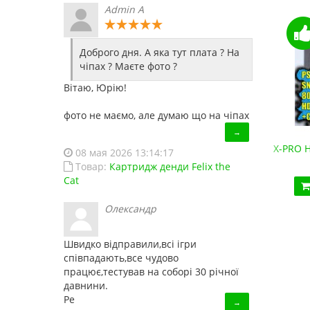
Admin A
Доброго дня. А яка тут плата ? На
чіпах ? Маєте фото ?
Вітаю, Юрію!
фото не маємо, але думаю що на чіпах
→
Денди HD-88 (HDMI, беспроводные джойстики)
X-PRO H
08 мая 2026 13:14:17
2 190.10 грн.
Товар:
Картридж денди Felix the
Cat
Купить!
В 1 клік
Олександр
Код товара:
HD88
18 отзывов
Швидко відправили,всі ігри
співпадають,все чудово
працює,тестував на соборі 30 річної
давнини.
Ре
→