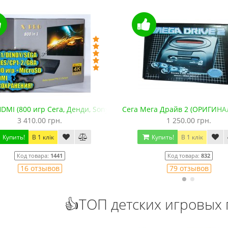
DMI (800 игр Сега, Денди, Sony PS1, SNES, GBA. +microSD)
Сега Мега Драйв 2 (ОРИГИНА
3 410.00 грн.
1 250.00 грн.
Купить!
В 1 клік
Купить!
В 1 клік
Код товара:
1441
Код товара:
832
16 отзывов
79 отзывов
👍ТОП детских игровых 