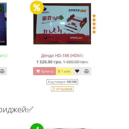
игр)
Денди HD-188 (HDMI)
Сега Мег
1 520.00 грн.
1 680.00 грн.
Купить!
В 1 клік
Ку
Код товара:
HD188
2 отзывов
триджей✅