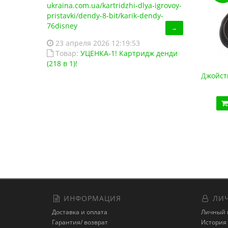
ukraina.com.ua/kartridzhi-dlya-igrovoy-
pristavki/dendy-8-bit/karik-dendy-
76disney
→
23 апреля 2026 12:19:53
Товар:
УЦЕНКА-1! Картридж денди
(218 в 1)!
Джойстик Sega USB (для эмулятора ПК, Data Frog)
Джойст
420.00 грн.
Купить!
В 1 клік
Код товара:
1293
26 отзывов
ИНФОРМАЦИЯ
ЛИЧ
Доставка и оплата
Личный 
Гарантия/ возврат
История 