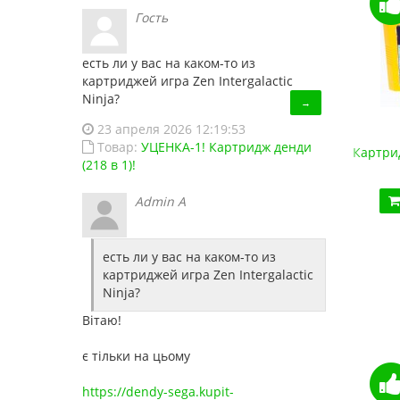
Гость
есть ли у вас на каком-то из
картриджей игра Zen Intergalactic
Ninja?
→
23 апреля 2026 12:19:53
Товар:
УЦЕНКА-1! Картридж денди
Супер Картридж денди 150 в 1
Картрид
(218 в 1)!
450.00 грн.
Admin A
Купить!
В 1 клік
Код товара:
1486
13 отзывов
есть ли у вас на каком-то из
картриджей игра Zen Intergalactic
Ninja?
Вітаю!
є тільки на цьому
https://dendy-sega.kupit-