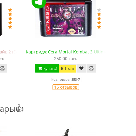
в 2 (EverDrive MD V.х2, +SD)
Картридж Сега Mortal Kombat 3 Ultimate
Картридж 
н.
250.00 грн.
Купить!
В 1 клік
Ку
Код товара:
853-7
16 отзывов
уары👍