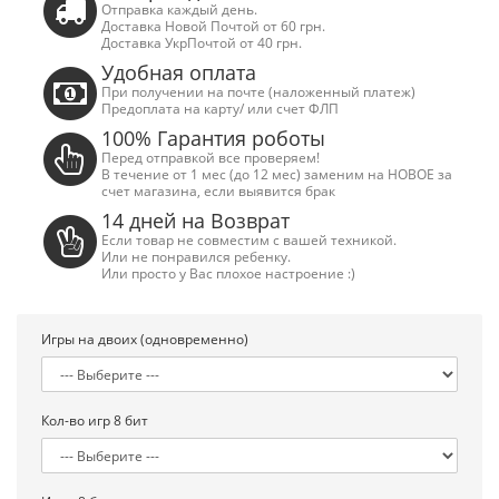
Отправка каждый день.
Доставка Новой Почтой от 60 грн.
Доставка УкрПочтой от 40 грн.
Удобная оплата
При получении на почте (наложенный платеж)
Предоплата на карту/ или счет ФЛП
100% Гарантия роботы
Перед отправкой все проверяем!
В течение от 1 мес (до 12 мес) заменим на НОВОЕ за
счет магазина, если выявится брак
14 дней на Возврат
Если товар не совместим с вашей техникой.
Или не понравился ребенку.
Или просто у Вас плохое настроение :)
Игры на двоих (одновременно)
Сега Мега Драйв 2 (ОРИГИНАЛЬНОЕ
Сега МД 1 HD (H
Кол-во игр 8 бит
качество!)
джой
1 250.00 грн.
2 445.00 грн
Купить!
В 1 клік
Купить!
В