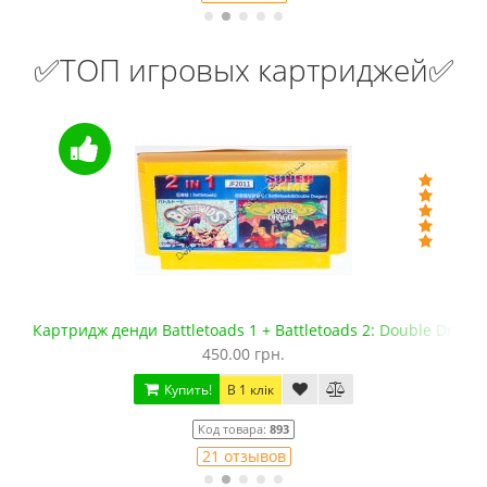
✅ТОП игровых картриджей✅
Картридж денди Battletoads 1 + Battletoads 2: Double Drago
450.00 грн.
Купить!
В 1 клік
Код товара:
893
21 отзывов