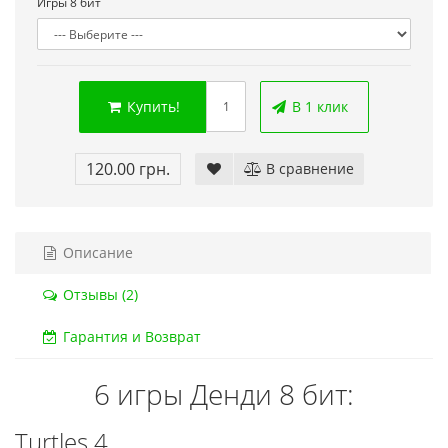
Игры 8 бит
Код товара:
832
Код тов
79 отзывов
18 о
Купить!
В 1 клик
120.00 грн.
В сравнение
Описание
Отзывы (2)
Гарантия и Возврат
6 игры Денди 8 бит:
Turtles 4