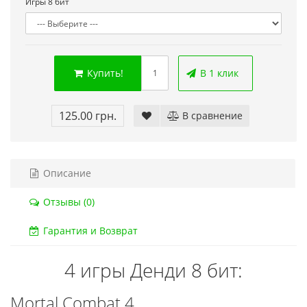
Игры 8 бит
Код товара:
832
Код тов
79 отзывов
18 о
Купить!
В 1 клик
125.00 грн.
В сравнение
Описание
Отзывы (0)
Гарантия и Возврат
4 игры Денди 8 бит:
Mortal Combat 4