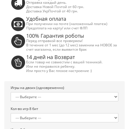
Отправка каждый день.
Доставка Новой Почтой от 60 грн.
Доставка УкрПочтой от 40 грн.
Удобная оплата
При получении на почте (наложенный платеж)
Предоплата на карту/ или счет ФЛП
100% Гарантия роботы
Перед отправкой все проверяем!
В течение от 1 мес (до 12 мес) заменим на НОВОЕ за
счет магазина, если выявится брак
14 дней на Возврат
Если товар не совместим с вашей техникой.
Или не понравился ребенку.
Или просто у Вас плохое настроение :)
Игры на двоих (одновременно)
Сега Мега Драйв 2 (ОРИГИНАЛЬНОЕ
Сега МД 1 HD (H
Кол-во игр 8 бит
качество!)
джой
1 250.00 грн.
2 445.00 грн
Купить!
В 1 клік
Купить!
В