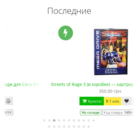
Последние
га Драйв 2
Streets of Rage 3 (в коробке) — картридж для Сега Мега Дра
350.00 грн.
Купить!
В 1 клік
На складе
Код товара:
1458-BOX