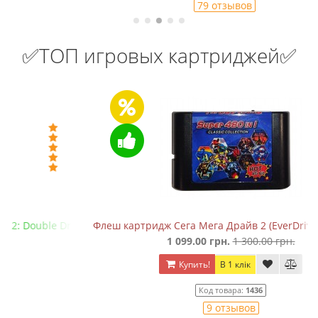
79 отзывов
✅ТОП игровых картриджей✅
ragon
Флеш картридж Сега Мега Драйв 2 (EverDrive MD V.х2, +SD)
1 099.00 грн.
1 300.00 грн.
Купить!
В 1 клік
Код товара:
1436
9 отзывов