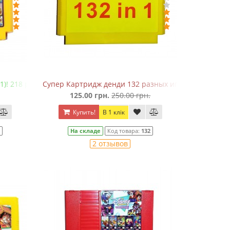
1)! 218 разных игры!
Супер Картридж денди 132 разных игры!
125.00 грн.
250.00 грн.
Купить!
В 1 клік
8
На складе
Код товара:
132
2 отзывов