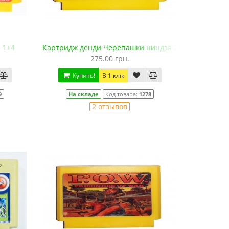
s 1+4
Картридж денди Черепашки ниндзя 2
275.00 грн.
Купить!
В 1 клік
9
На складе
Код товара:
1278
2 отзывов