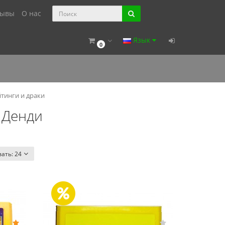
зывы
О нас
Язык
0
тинги и драки
 Денди
вать:
24