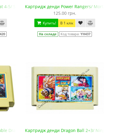
 4-5/ Spiderman/ Adventure Island
Картридж денди Power Rangers/ Mortal Kombat 4/ Ba
125.00 грн.
Купить!
В 1 клік
420
На складе
Код товара:
YH437
ble Dragon 3/ Plants Zombies/ The Postman
Картридж денди Dragon Ball 2+3/ Ninja Cat/ Pleasant