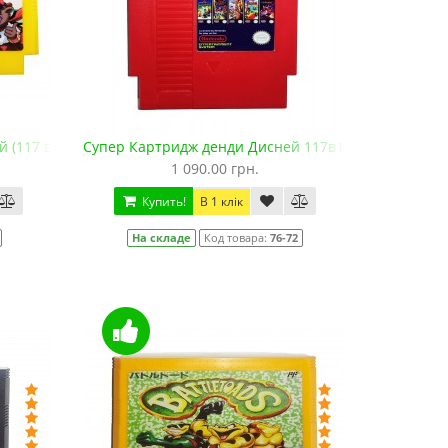
(117 в 1)! 76 разных игр!
Супер Картридж денди Дисней 117в1 (NES, 72 pin)
1 090.00 грн.
Купить!
В 1 клік
На складе
Код товара:
76-72