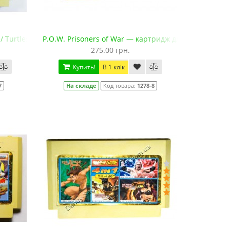
/ Turtles 1+4
P.O.W. Prisoners of War — картридж для Денди (П.О.В
275.00 грн.
Купить!
В 1 клік
7
На складе
Код товара:
1278-8