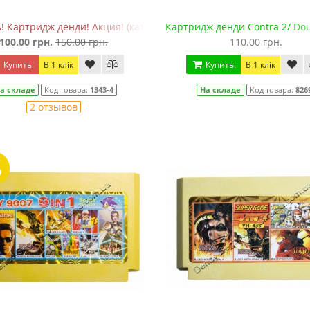
 Картридж денди! Акция! (кат. 4)
Картридж денди Contra 2/ Doub
100.00 грн.
150.00 грн.
110.00 грн.
Купить!
В 1 клік
Купить!
В 1 клік
а складе
Код товара:
1343-4
На складе
Код товара:
826
2 отзывов