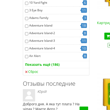
6
10 Yard Fight
11
3 Eye Boy
3
Adams Family
Картрид
18
Adventure Island
8
Adventure Island-2
11
Adventure Island-3
10
Adventure Island-4
8
Air Alert
8
Air Wolf
Показать ещё (186)
2
Aladdin
Сброс
5
Alien-3
Отзывы последние
3
Alpha Mission
Юрій
11
Angry Birds
5
Antarctic Adventure
Доброго дня. А яка тут плата ? На
чіпах ? Маєте фото ?
7
Arkanoid
→