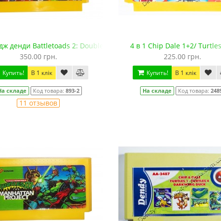
ж денди Battletoads 2: Double Dragon
4 в 1 Chip Dale 1+2/ Turtle
350.00 грн.
225.00 грн.
Купить!
В 1 клік
Купить!
В 1 клік
На складе
Код товара:
893-2
На складе
Код товара:
248
11 отзывов