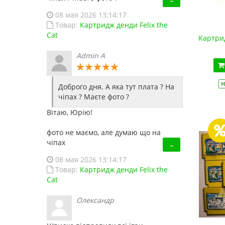
10
Asatyanax
08 мая 2026 13:14:17
Товар:
Картридж денди Felix the
3
Back Future
Cat
Картри
9
Base Ball
Admin A
5
Base Ball New
5
Basketball
Н
Доброго дня. А яка тут плата ? На
27
Batman
чіпах ? Маєте фото ?
3
Battle Tank
Вітаю, Юрію!
3
Battleship
фото не маємо, але думаю що на
2
Battletoads-1
чіпах
→
2
Battletoads-2: Double Dragon
08 мая 2026 13:14:17
Товар:
Картридж денди Felix the
13
Bomberman
Cat
5
Bruce Lee 2
Олександр
1
Bubble Dragon-1
5
Bugs Bunny