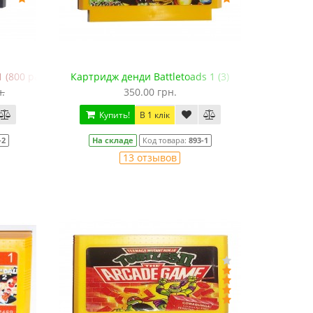
 (800 разных игр)
Картридж денди Battletoads 1 (3)
.
350.00 грн.
Купить!
В 1 клік
-2
На складе
Код товара:
893-1
13 отзывов