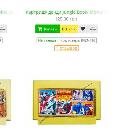
le Dragon 2/ Ninja Dragon 2/ Tom Jerry
Картридж денди Jungle Book/ Mortal Kombat 4+5/ Wr
125.00 грн.
Купить!
В 1 клік
9
На складе
Код товара:
8421-436
1 отзывов