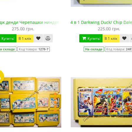
дж денди Черепашки ниндзя 3
4 в 1 Darkwing Duck/ Chip Dale
275.00 грн.
225.00 грн.
Купить!
В 1 клік
Купить!
В 1 клік
а складе
Код товара:
1278-7
На складе
Код товара:
248