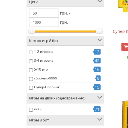
Цена
грн. -
грн.
Супер К
Кол-во игр 8 бит
12
1-2 игровка
42
3-4 игровка
16
5-10 игр
8
сборник-9999
15
Супер-Сборник!
Игры на двоих (одновременно)
71
есть
Игры 8 бит