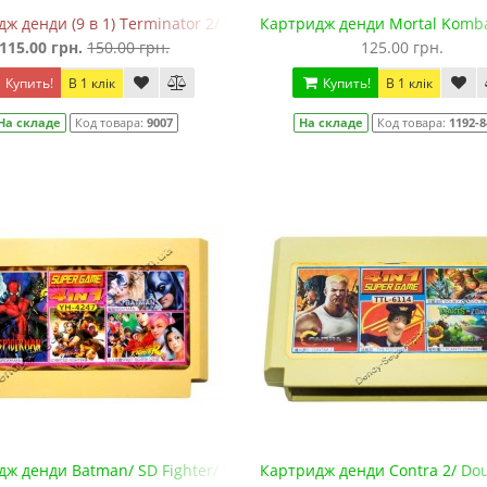
ж денди (9 в 1) Terminator 2/ MK5/ Soccer/ Pokemon УЦЕНКА
Картридж денди Mortal Kombat
115.00 грн.
150.00 грн.
125.00 грн.
Купить!
В 1 клік
Купить!
В 1 клік
На складе
Код товара:
9007
На складе
Код товара:
1192-8
ж денди Batman/ SD Fighter/ Spiderman/ Street Fighter
Картридж денди Contra 2/ Dou