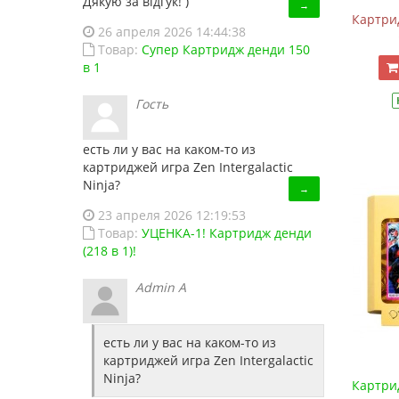
Дякую за відгук! )
→
Картрид
12
Darkwing Duck (Черный Плащ)
26 апреля 2026 14:44:38
Товар:
Супер Картридж денди 150
10
Dead Fox
в 1
10
Donkey Kong
Гость
8
Double Dragon
16
Double Dragon-2
есть ли у вас на каком-то из
14
Double Dragon-3
картриджей игра Zen Intergalactic
Ninja?
→
14
Double Dragon-4
23 апреля 2026 12:19:53
13
Dr. Mario
Товар:
УЦЕНКА-1! Картридж денди
1
Dragon Ball-1
(218 в 1)!
5
Dragon Ball-2
Admin A
4
Dragon Ball-3
5
Duck Tales (Утиные Истории)
есть ли у вас на каком-то из
5
Duck Tales-2 (Утиные Истории-2)
картриджей игра Zen Intergalactic
Ninja?
Картрид
10
Exite Bike