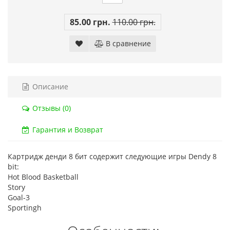
Код товара:
832
Код тов
85.00 грн.
110.00 грн.
79 отзывов
18 о
В сравнение
Описание
Отзывы (0)
Гарантия и Возврат
Картридж денди 8 бит содержит следующие игры Dendy 8
bit:
Hot Blood Basketball
Story
Goal-3
Sportingh