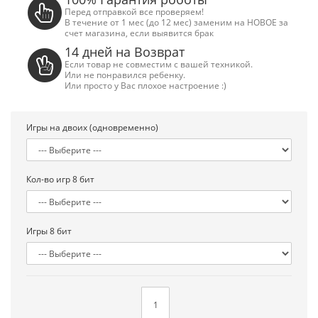
Перед отправкой все проверяем!
В течение от 1 мес (до 12 мес) заменим на НОВОЕ за
счет магазина, если выявится брак
14 дней на Возврат
Если товар не совместим с вашей техникой.
Или не понравился ребенку.
Или просто у Вас плохое настроение :)
Игры на двоих (одновременно)
Кол-во игр 8 бит
Игры 8 бит
Сега Мега Драйв 2 (ОРИГИНАЛЬНОЕ
Сега МД 1 HD (H
качество!)
джой
1 250.00 грн.
2 445.00 грн
Купить!
В 1 клік
Купить!
В