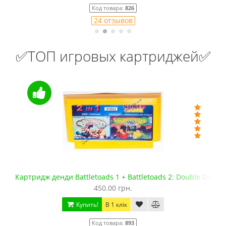
Код товара:
826
24 отзывов
✅ТОП игровых картриджей✅
Картридж денди Battletoads 1 + Battletoads 2: Double Drago
450.00 грн.
Купить!
В 1 клік
Код товара:
893