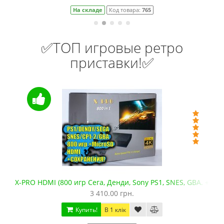
На складе
Код товара:
765
✅ТОП игровые ретро
приставки!✅
X-PRO HDMI (800 игр Сега, Денди, Sony PS1, SNES, GBA. +mic
3 410.00 грн.
Купить!
В 1 клік