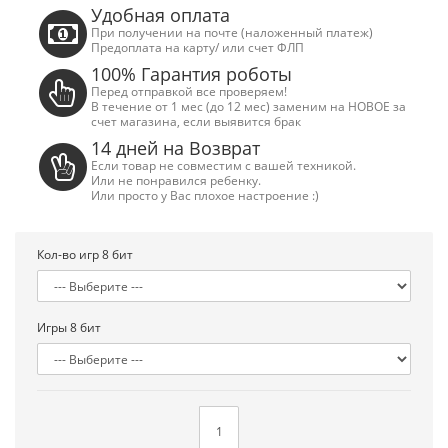
Удобная оплата
При получении на почте (наложенный платеж)
Предоплата на карту/ или счет ФЛП
100% Гарантия роботы
Перед отправкой все проверяем!
В течение от 1 мес (до 12 мес) заменим на НОВОЕ за
счет магазина, если выявится брак
14 дней на Возврат
Если товар не совместим с вашей техникой.
Или не понравился ребенку.
Или просто у Вас плохое настроение :)
Кол-во игр 8 бит
Игры 8 бит
Сега Мега Драйв 2 (ОРИГИНАЛЬНОЕ
Сега МД 1 HD (H
качество!)
джой
1 250.00 грн.
2 445.00 грн
Купить!
В 1 клік
Купить!
В