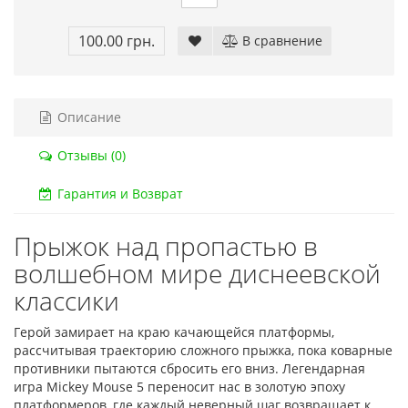
Код товара:
832
Код тов
100.00 грн.
В сравнение
79 отзывов
18 о
Описание
Отзывы (0)
Гарантия и Возврат
Прыжок над пропастью в
волшебном мире диснеевской
классики
Герой замирает на краю качающейся платформы,
рассчитывая траекторию сложного прыжка, пока коварные
противники пытаются сбросить его вниз. Легендарная
игра Mickey Mouse 5 переносит нас в золотую эпоху
платформеров, где каждый неверный шаг возвращает к