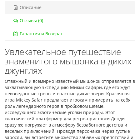
Описание
Код товара:
832
Код тов
79 отзывов
18 о
Отзывы (0)
Гарантия и Возврат
Увлекательное путешествие
знаменитого мышонка в диких
джунглях
Отважный и всемирно известный мышонок отправляется в
захватывающую экспедицию Микки Сафари, где его ждут
неизведанные тропы и опасные дикие звери. Красочная
игра Mickey Safar предлагает игрокам примерить на себя
роль легендарного героя в пробковом шлеме,
исследующего экзотические уголки природы. Этот
классический платформер для ретро-приставки Денди
сразу же погружает в атмосферу беззаботного детства и
веселых приключений. Проводя персонажа через густые
заросли, вы встретите множество забавных препятствий и