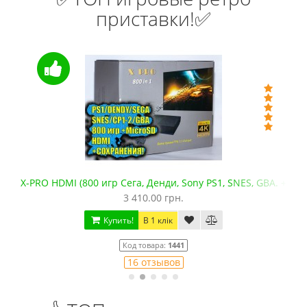
приставки!✅
HDMI (800 игр Сега, Денди, Sony PS1, SNES, GBA. +microSD)
Сега 
3 410.00 грн.
Купить!
В 1 клік
Код товара:
1441
16 отзывов