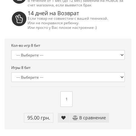
В течение от 1 мес (до 12 мес) заменим на НОВОЕ за
счет магазина, если выявится брак
14 дней на Возврат
Если товар не совместим с вашей техникой.
Или не понравился ребенку.
Или просто у Вас плохое настроение :)
Кол-во игр 8 бит
Игры 8 бит
Сега Мега Драйв 2 (ОРИГИНАЛЬНОЕ
Сега МД 1 HD (H
качество!)
джой
95.00 грн.
В сравнение
1 250.00 грн.
2 445.00 грн
Купить!
В 1 клік
Купить!
В