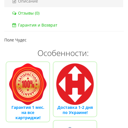
Описание
Код товара:
832
Код тов
Отзывы (0)
79 отзывов
18 о
Гарантия и Возврат
Поле Чудес
Особенности:
Гарантия 1 мес.
Доставка 1-2 дня
на все
по Украине!
картриджи!