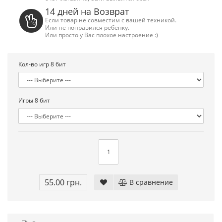
14 дней на Возврат
Если товар не совместим с вашей техникой.
Или не понравился ребенку.
Или просто у Вас плохое настроение :)
Кол-во игр 8 бит
Игры 8 бит
Сега Мега Драйв 2 (ОРИГИНАЛЬНОЕ
Сега МД 1 HD (H
55.00 грн.
В сравнение
качество!)
джой
1 250.00 грн.
2 445.00 грн
Купить!
В 1 клік
Купить!
В