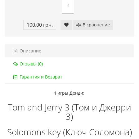
Код товара:
832
Код тов
79 отзывов
18 о
100.00 грн.
В сравнение
Описание
Отзывы (0)
Гарантия и Возврат
4 игры Денди:
Tom and Jerry 3 (Том и Джерри
3)
Solomons key (Ключ Соломона)