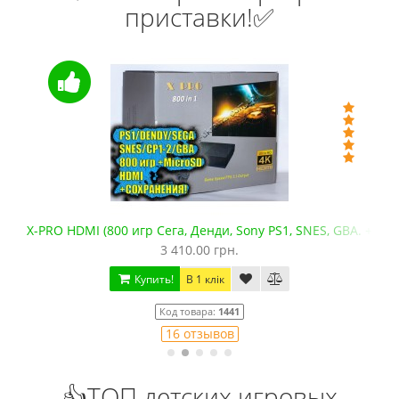
приставки!✅
 +microSD)
Сега Мега Драйв 2 (ОРИГИНАЛЬНОЕ качество!)
1 250.00 грн.
Купить!
В 1 клік
Код товара:
832
79 отзывов
👍ТОП детских игровых