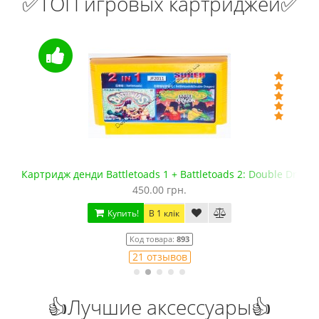
✅ТОП игровых картриджей✅
 Dragon
Флеш картридж Сега Мега Драйв 2 (EverDrive MD V.х2, +SD
1 099.00 грн.
1 300.00 грн.
Купить!
В 1 клік
Код товара:
1436
9 отзывов
👍Лучшие аксессуары👍