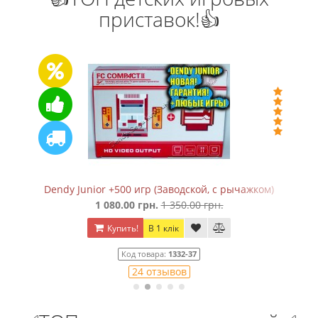
приставок!👍
Сега Мега Драйв 2 (+5 встроенных игр в 368 вариантах)
650.00 грн.
850.00 грн.
Купить!
В 1 клік
Код товара:
828
25 отзывов