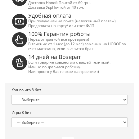
Доставка Новой Почтой от 60 грн.
Доставка УкрПочтой от 40 грн.
Удобная оплата
При получении на почте (наложенный платеж)
Предоплата на карту/ или счет ФЛП
100% Гарантия роботы
Перед отправкой все проверяем!
В течение от 1 мес (до 12 мес) заменим на НОВОЕ за
счет магазина, если выявится брак
14 дней на Возврат
Если товар не совместим с вашей техникой.
Или не понравился ребенку.
Или просто у Вас плохое настроение :)
Кол-во игр 8 бит
Сега Мега Драйв 2 (ОРИГИНАЛЬНОЕ
Сега МД 1 HD (H
Игры 8 бит
качество!)
джой
1 250.00 грн.
2 445.00 грн
Купить!
В 1 клік
Купить!
В