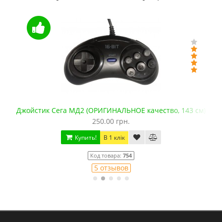
м)
Видеокабель AV для Сега
125.00 грн.
Купить!
В 1 клік
Код товара:
775
13 отзывов