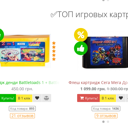
✅ТОП игровых кар
ж денди Battletoads 1 + Battletoads 2: Double Dragon
Флеш картридж Сега Мега Драй
450.00 грн.
1 099.00 грн.
1 300.00 гр
Купить!
В 1 клік
Купить!
В 1 клік
Код товара:
893
Код товара:
1436
21 отзывов
9 отзывов