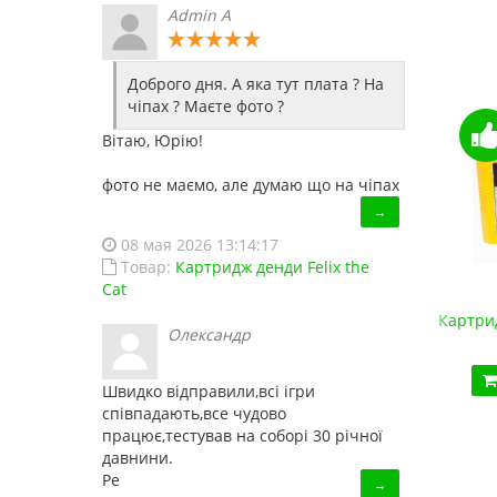
Admin A
Доброго дня. А яка тут плата ? На
чіпах ? Маєте фото ?
Вітаю, Юрію!
фото не маємо, але думаю що на чіпах
→
08 мая 2026 13:14:17
Товар:
Картридж денди Felix the
Cat
Супер Картридж денди 150 в 1
Картрид
Олександр
450.00 грн.
Купить!
В 1 клік
Швидко відправили,всі ігри
співпадають,все чудово
Код товара:
1486
працює,тестував на соборі 30 річної
13 отзывов
давнини.
Ре
→