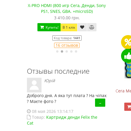
18 отзывов
водные
X-PRO HDMI (800 игр Сега, Денди, Sony
Сега 
PS1, SNES, GBA. +microSD)
3 410.00 грн.
Купить!
В 1 клік
Код товара:
1441
16 отзывов
Отзывы последние
Юрій
Денди NES 621 HDMI (621 игр)
Сега Ме
Доброго дня. А яка тут плата ? На чіпах
1 150.00 грн.
? Маєте фото ?
→
Купить!
В 1 клік
08 мая 2026 13:14:17
Товар:
Картридж денди Felix the
Код товара:
1446HDNES
Cat