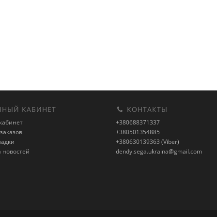
НЫЙ КАБИНЕТ
КОНТАКТЫ
кабинет
+380688371337
заказов
+380501354885
ладки
+380630139363 (Viber)
а новостей
dendy.sega.ukraina@gmail.com