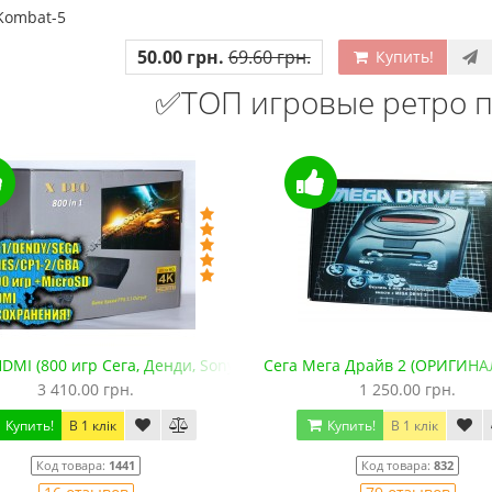
Kombat-5
50.00 грн.
69.60 грн.
Купить!
✅ТОП игровые ретро п
DMI (800 игр Сега, Денди, Sony PS1, SNES, GBA. +microSD)
Сега Мега Драйв 2 (ОРИГИНА
3 410.00 грн.
1 250.00 грн.
Купить!
В 1 клік
Купить!
В 1 клік
Код товара:
1441
Код товара:
832