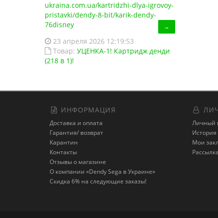
ukraina.com.ua/kartridzhi-dlya-igrovoy-
pristavki/dendy-8-bit/karik-dendy-
76disney
→
23 апреля 2026 12:19:53
Товар:
УЦЕНКА-1! Картридж денди
(218 в 1)!
ИНФОРМАЦИЯ
ЛИЧ
Доставка и оплата
Личный 
Гарантия/ возврат
История 
Карантин
Мои зак
Контакты
Рассылк
Отзывы о магазине
О компании «Dendy Sega в Украине»
Скидка 6% на следующие заказы!