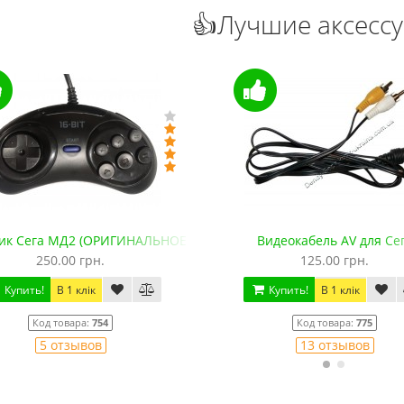
👍Лучшие аксесс
ик Сега МД2 (ОРИГИНАЛЬНОЕ качество, 143 см)
Видеокабель AV для Се
250.00 грн.
125.00 грн.
Купить!
В 1 клік
Купить!
В 1 клік
Код товара:
754
Код товара:
775
5 отзывов
13 отзывов