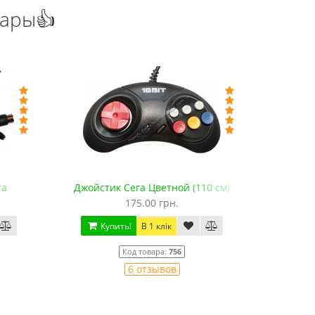
уары👍
га
Джойстик Сега Цветной (110 см)
Джойстик 
175.00 грн.
Купить!
В 1 клік
Ку
Код товара:
756
6 отзывов