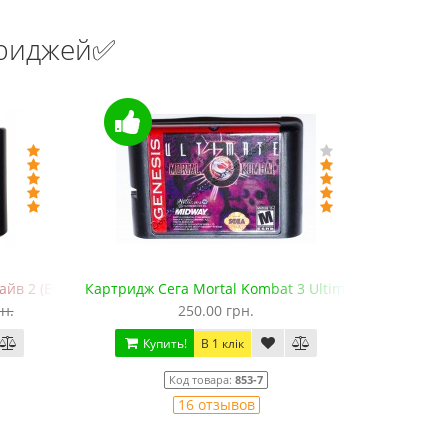
триджей✅
в 2 (EverDrive MD V.х2, +SD)
Картридж Сега Mortal Kombat 3 Ultimate
Картридж 
н.
250.00 грн.
Купить!
В 1 клік
Ку
Код товара:
853-7
16 отзывов