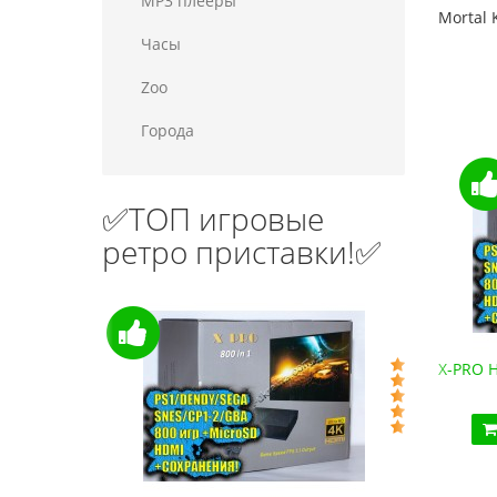
MP3 плееры
Mortal 
Часы
Zoo
Города
✅ТОП игровые
ретро приставки!✅
Денди HD-88 (HDMI, беспроводные джойстики)
X-PRO H
2 190.10 грн.
Купить!
В 1 клік
Код товара:
HD88