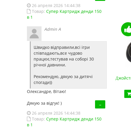
26 апреля 2026 14:44:38
Товар:
Супер Картридж денди 150
в 1
Admin A
Швидко відправили,всі ігри
співпадають,все чудово
працює,тестував на соборі 30
річної давнини.
Рекомендую, дякую за дитячі
Джойстик Sega USB (для эмулятора ПК, Data Frog)
Джойст
спогади))
420.00 грн.
Олександре, Вітаю!
Купить!
В 1 клік
Дякую за відгук! )
→
Код товара:
1293
26 отзывов
26 апреля 2026 14:44:38
Товар:
Супер Картридж денди 150
в 1