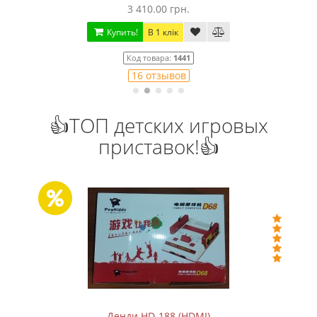
3 410.00 грн.
Купить!
В 1 клік
Код товара:
1441
16 отзывов
👍ТОП детских игровых
приставок!👍
Денди HD-188 (HDMI)