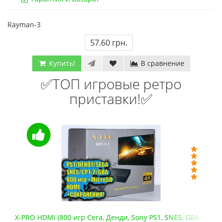
Код товара:
832
Код тов
Rayman-3
79 отзывов
18 о
57.60 грн.
Купить!
В сравнение
✅ТОП игровые ретро
приставки!✅
X-PRO HDMI (800 игр Сега, Денди, Sony PS1, SNES, GBA. +mic