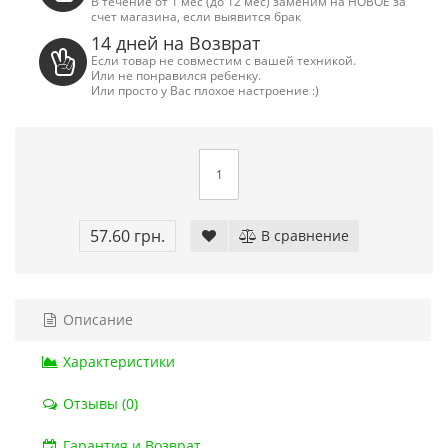
В течение от 1 мес (до 12 мес) заменим на НОВОЕ за
счет магазина, если выявится брак
14 дней на Возврат
Если товар не совместим с вашей техникой.
Или не понравился ребенку.
Или просто у Вас плохое настроение :)
57.60 грн.
В сравнение
Описание
Характеристики
Сега Мега Драйв 2 (ОРИГИНАЛЬНОЕ
Сега МД 1 HD (H
качество!)
джой
Отзывы (0)
1 250.00 грн.
2 445.00 грн
Купить!
В 1 клік
Купить!
В
Гарантия и Возврат