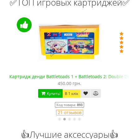
✅ТОП игровых картриджей✅
Картридж денди Battletoads 1 + Battletoads 2: Double Drago
450.00 грн.
Купить!
В 1 клік
Код товара:
893
21 отзывов
👍Лучшие аксессуары👍