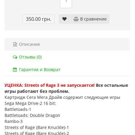
Код товара:
832
Код тов
79 отзывов
18 о
350.00 грн.
В сравнение
Описание
Отзывы (0)
Гарантия и Возврат
УЦЕНКА: Streets of Rage 3 не запускается!
Все остальные
игры работают без проблем.
Картридж Сега Мега Драйв содержит следующие игры
Sega Mega Drive-2 16 bit:
Battletoads-1
Battletoads: Double Dragon
Rambo-3
Streets of Rage (Bare Knuckle)-1
Streets of Rage (Bare Knuckle)-2