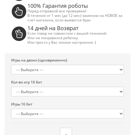
100% Гарантия роботы
Перед отправкой все проверяем!
В течение от 1 мес (до 12 мес) заменим на НОВОЕ за
счет магазина, если выявится брак
14 дней на Возврат
Если товар не совместим с вашей техникой.
Или не понравился ребенку.
Или просто у Вас плохое настроение :)
Игры на двоих (одновременно)
Кол-во игр 16 бит
Игры 16 бит
Сега Мега Драйв 2 (ОРИГИНАЛЬНОЕ
Сега МД 1 HD (H
качество!)
джой
1 250.00 грн.
2 445.00 грн
Купить!
В 1 клік
Купить!
В