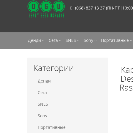
(068) 837 13 37 (ПН-ПТ|10:00
Денди
Сега
SNES
Sony
Портативные
Категории
Кар
Des
Денди
Ras
Сега
SNES
Sony
Портативные