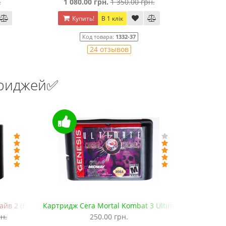
.
1 080.00 грн.
1 350.00 грн.
Купить!
В 1 клік
Ку
Код товара:
1332-37
24 отзывов
триджей✅
в 2 (EverDrive MD V.х2, +SD)
Картридж Сега Mortal Kombat 3 Ultimate
Картридж 
н.
250.00 грн.