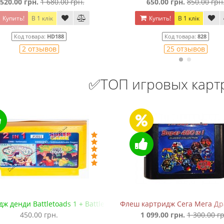
 520.00 грн.
1 680.00 грн.
650.00 грн.
850.00 грн
Купить!
В 1 клік
Купить!
В 1 клік
Код товара:
HD188
Код товара:
828
2 отзывов
25 отзывов
✅ТОП игровых кар
ж денди Battletoads 1 + Battletoads 2: Double Dragon
Флеш картридж Сега Мега Драй
450.00 грн.
1 099.00 грн.
1 300.00 гр