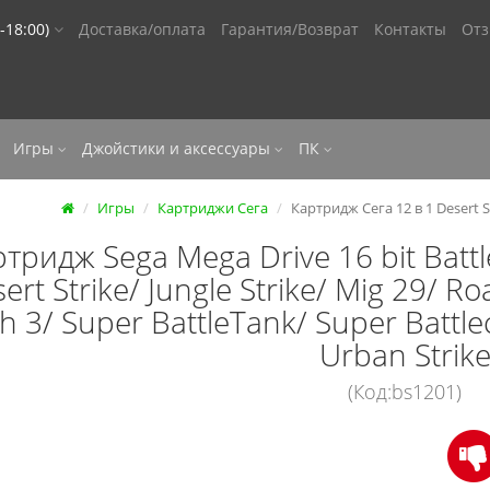
-18:00)
Доставка/оплата
Гарантия/Возврат
Контакты
От
Игры
Джойстики и аксессуары
ПК
Игры
Картриджи Сега
Картридж Сега 12 в 1 Desert St
тридж Sega Mega Drive 16 bit Batt
ert Strike/ Jungle Strike/ Mig 29/ 
h 3/ Super BattleTank/ Super Battle
Urban Strik
(Код:bs1201)