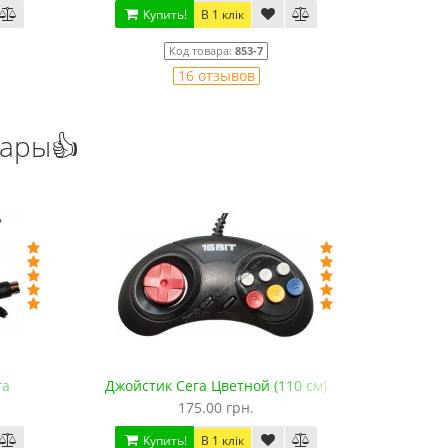
Купить!
В 1 клік
Ку
Код товара:
853-7
16 отзывов
уары👍
га
Джойстик Сега Цветной (110 см)
Джойстик 
175.00 грн.
Купить!
В 1 клік
Ку