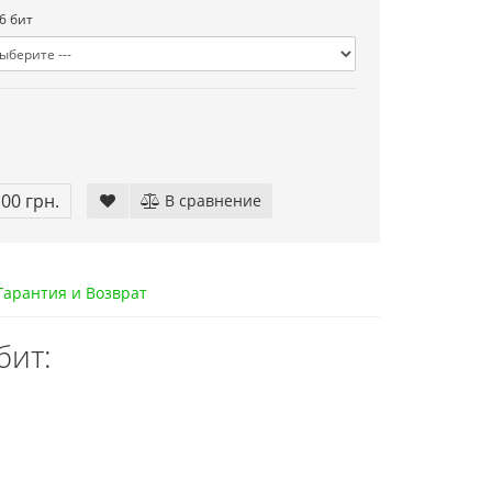
6 бит
.00 грн.
В сравнение
арантия и Возврат
бит: