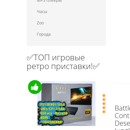
MP3 плееры
Часы
Zoo
Города
✅ТОП игровые
ретро приставки!✅
Batt
Cont
Deser