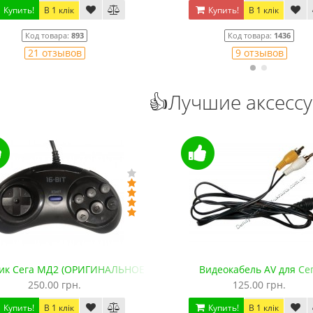
Купить!
В 1 клік
Купить!
В 1 клік
Код товара:
893
Код товара:
1436
21 отзывов
9 отзывов
👍Лучшие аксесс
ик Сега МД2 (ОРИГИНАЛЬНОЕ качество, 143 см)
Видеокабель AV для Се
250.00 грн.
125.00 грн.
Купить!
В 1 клік
Купить!
В 1 клік