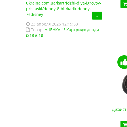
ukraina.com.ua/kartridzhi-dlya-igrovoy-
Купить!
В 1 клік
pristavki/dendy-8-bit/karik-dendy-
76disney
Код товара:
1486
→
13 отзывов
23 апреля 2026 12:19:53
Товар:
УЦЕНКА-1! Картридж денди
(218 в 1)!
Джойстик Sega USB (для эмулятора ПК, Data Frog)
Джойст
420.00 грн.
Купить!
В 1 клік