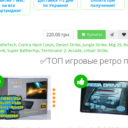
антия 1 мес.
Доставка 1-2 дня
Оплата при
на все
по Украине!
получении!
артриджи!
220.00 грн.
Купить!
ttleTech
,
Contra Hard Corps
,
Desert Strike
,
Jungle Strike
,
Mig 29
,
Ro
ank
,
Super Battlechip
,
Terminator 2: Arcade
,
Urban Strike
,
✅ТОП игровые ретро п