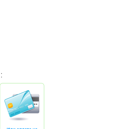
проводные
Денди TY PS-1 (+16 игр)
550.00 грн.
750.00 грн.
 грн.
Купить!
В 1 клік
Код товара:
1289
20 отзывов
и: