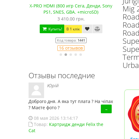
Jungl
водные
X-PRO HDMI (800 игр Сега, Денди, Sony
Сега 
Mig 
PS1, SNES, GBA. +microSD)
Road
3 410.00 грн.
Road
Купить!
В 1 клік
Road
Supe
Код товара:
1441
Supe
16 отзывов
Term
Urba
Отзывы последние
Юрій
Доброго дня. А яка тут плата ? На чіпах
? Маєте фото ?
→
08 мая 2026 13:14:17
Товар:
Картридж денди Felix the
Cat