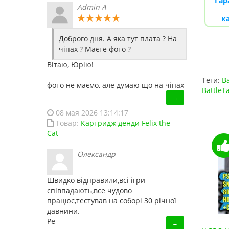
Гар
Admin A
к
Доброго дня. А яка тут плата ? На
чіпах ? Маєте фото ?
Вітаю, Юрію!
Теги:
Ba
фото не маємо, але думаю що на чіпах
BattleT
→
08 мая 2026 13:14:17
Товар:
Картридж денди Felix the
Cat
Олександр
Швидко відправили,всі ігри
співпадають,все чудово
працює,тестував на соборі 30 річної
давнини.
Ре
→