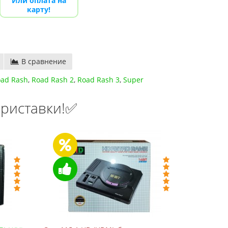
Или оплата на
карту!
В сравнение
ad Rash
,
Road Rash 2
,
Road Rash 3
,
Super
риставки!✅