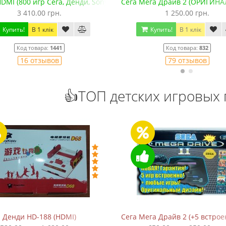
DMI (800 игр Сега, Денди, Sony PS1, SNES, GBA. +microSD)
Сега Мега Драйв 2 (ОРИГИНА
3 410.00 грн.
1 250.00 грн.
Купить!
В 1 клік
Купить!
В 1 клік
Код товара:
1441
Код товара:
832
16 отзывов
79 отзывов
👍ТОП детских игровых 
Денди HD-188 (HDMI)
Сега Мега Драйв 2 (+5 встрое