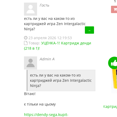
1 150.00 грн.
1
Гость
Купить!
В 1 клік
есть ли у вас на каком-то из
Код товара:
1446HDNES
картриджей игра Zen Intergalactic
Ninja?
→
23 апреля 2026 12:19:53
Товар:
УЦЕНКА-1! Картридж денди
(218 в 1)!
Admin A
есть ли у вас на каком-то из
картриджей игра Zen Intergalactic
Ninja?
Вітаю!
є тільки на цьому
Супер Картридж денди 150 в 1
Картрид
450.00 грн.
https://dendy-sega.kupit-