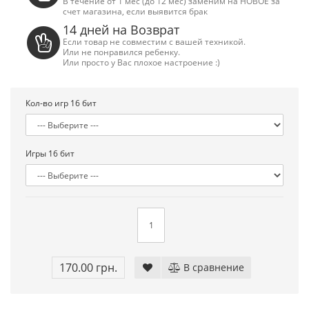
В течение от 1 мес (до 12 мес) заменим на НОВОЕ за
счет магазина, если выявится брак
14 дней на Возврат
Если товар не совместим с вашей техникой.
Или не понравился ребенку.
Или просто у Вас плохое настроение :)
Кол-во игр 16 бит
Игры 16 бит
Сега Мега Драйв 2 (ОРИГИНАЛЬНОЕ
Сега МД 1 HD (H
качество!)
джой
170.00 грн.
В сравнение
1 250.00 грн.
2 445.00 грн
Купить!
В 1 клік
Купить!
В