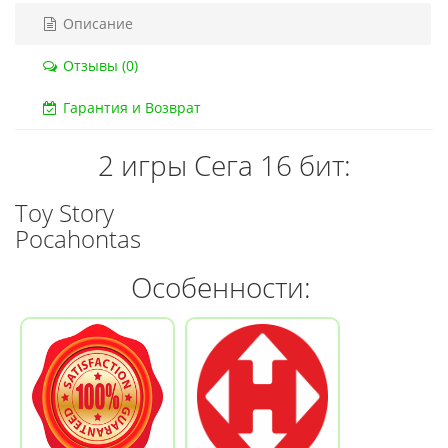
Описание
Код товара:
832
Код тов
79 отзывов
18 о
Отзывы (0)
Гарантия и Возврат
2 игры Сега 16 бит:
Toy Story
Pocahontas
Особенности: