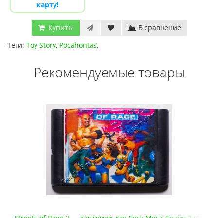
карту!
Купить!
В сравнение
Теги:
Toy Story
,
Pocahontas
,
Рекомендуемые товары
Streets of Rage 2 — картридж для Сега Мега Драйв 2 (Стрит