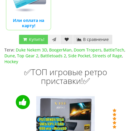
Или оплата на
карту!
Купить!
В сравнение
Теги:
Duke Nekem 3D
,
BoogerMan
,
Doom Tropers
,
BattleTech
,
Dune
,
Top Gear 2
,
Battletoads 2
,
Side Pocket
,
Streets of Rage
,
Hockey
✅ТОП игровые ретро
приставки!✅