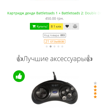
Картридж денди Battletoads 1 + Battletoads 2: Double Drago
450.00 грн.
Купить!
В 1 клік
Код товара:
893
21 отзывов
👍Лучшие аксессуары👍