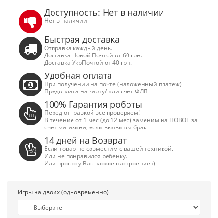
Доступность: Нет в наличии
Нет в наличии
Быстрая доставка
Отправка каждый день.
Доставка Новой Почтой от 60 грн.
Доставка УкрПочтой от 40 грн.
Удобная оплата
При получении на почте (наложенный платеж)
Предоплата на карту/ или счет ФЛП
100% Гарантия роботы
Перед отправкой все проверяем!
В течение от 1 мес (до 12 мес) заменим на НОВОЕ за
счет магазина, если выявится брак
14 дней на Возврат
Если товар не совместим с вашей техникой.
Или не понравился ребенку.
Или просто у Вас плохое настроение :)
Сега Мега Драйв 2 (ОРИГИНАЛЬНОЕ
Сега МД 1 HD (H
качество!)
джой
Игры на двоих (одновременно)
1 250.00 грн.
2 445.00 грн
Купить!
В 1 клік
Купить!
В