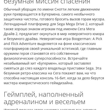
безумная миссия спасения
Обычный уборщик по имени Снотти легким движением
руки превращается в Бугермена, самого необычного
защитника чистоты, готового бросить вызов горам мусора.
Легендарный платформер для Sega Mega Drive 2, который
также хорошо знаком игрокам под именем Сега Мега
Драйв 2, предлагает окунуться в мир невероятного юмора
и безумного драйва. Невероятная игра Boogerman: A Pick
and Flick Adventure выделяется на фоне классических
платформеров своей уникальной эстетикой, где главным
оружием героя становятся его собственные
физиологические суперспособности. Встречайте
незабываемый хит «Бугермен», который заставлял
смеяться до слез каждого владельца приставки Sega. Эта
безумная ретро-классика на Сега покажет вам, на что
способна настоящая консоль 16-бит, когда за дело берутся
мастера юмористического геймдизайна.
Геймплей, наполненный
адреналином и весельем
Игровой процесс этого шедевра заставит вас активно