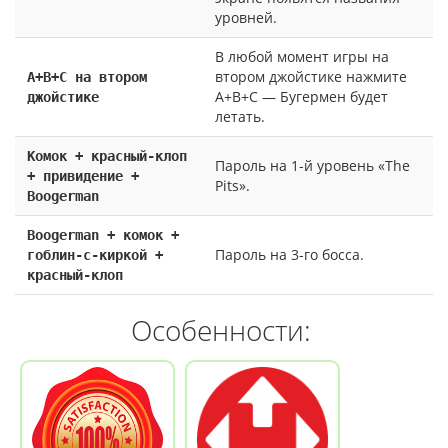
уровней.
В любой момент игры на
втором джойстике нажмите
А+В+С на втором
А+В+С — Бугермен будет
джойстике
летать.
Комок + красный-клоп
Пароль на 1-й уровень «The
+ привидение +
Pits».
Boogerman
Boogerman + комок +
Пароль на 3-го босса.
гоблин-с-киркой +
красный-клоп
Особенности: