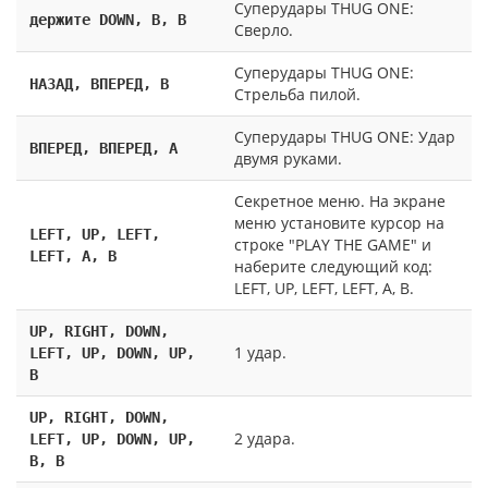
Суперудары THUG ONE:
держите DOWN, B, B
Сверло.
Суперудары THUG ONE:
НАЗАД, ВПЕРЕД, В
Стрельба пилой.
Суперудары THUG ONE: Удар
ВПЕРЕД, ВПЕРЕД, А
двумя руками.
Секретное меню. На экране
меню установите курсор на
LEFT, UP, LEFT,
строке "PLAY THE GAME" и
LEFT, A, B
наберите следующий код:
LEFT, UP, LEFT, LEFT, А, В.
UP, RIGHT, DOWN,
1 удар.
LEFT, UP, DOWN, UP,
B
UP, RIGHT, DOWN,
2 удара.
LEFT, UP, DOWN, UP,
B, B