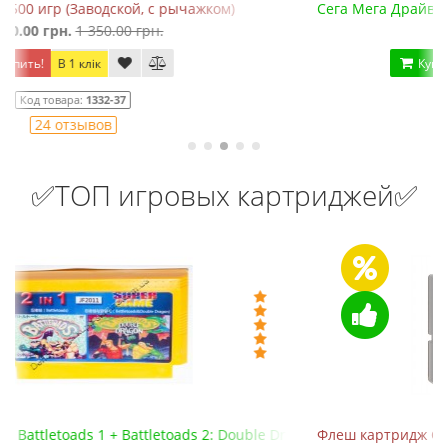
Сега Мега Драйв ONE (ОРИГИНАЛЬНОЕ качество!)
1 150.00 грн.
Купить!
В 1 клік
Код товара:
826
24 отзывов
✅ТОП игровых картриджей✅
ragon
Флеш картридж Сега Мега Драйв 2 (EverDrive MD V.х2, +SD)