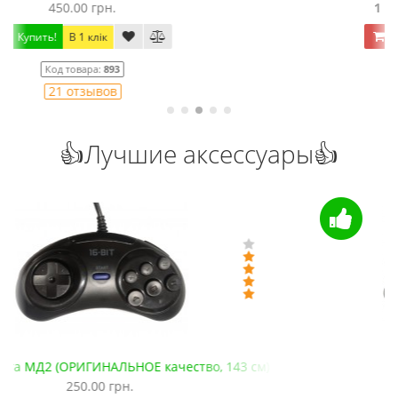
1 099.00 грн.
1 300.00 грн.
Купить!
В 1 клік
Код товара:
1436
9 отзывов
👍Лучшие аксессуары👍
Видеокабель AV для Сега
125.00 грн.