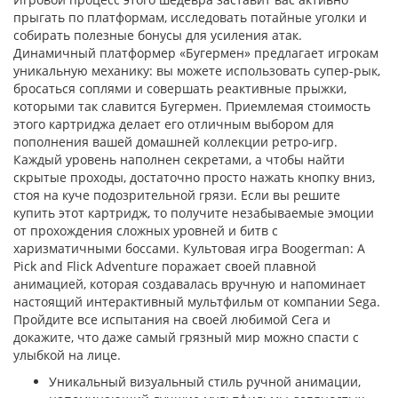
прыгать по платформам, исследовать потайные уголки и
собирать полезные бонусы для усиления атак.
Динамичный платформер «Бугермен» предлагает игрокам
уникальную механику: вы можете использовать супер-рык,
бросаться соплями и совершать реактивные прыжки,
которыми так славится Бугермен. Приемлемая стоимость
этого картриджа делает его отличным выбором для
пополнения вашей домашней коллекции ретро-игр.
Каждый уровень наполнен секретами, а чтобы найти
скрытые проходы, достаточно просто нажать кнопку вниз,
стоя на куче подозрительной грязи. Если вы решите
купить этот картридж, то получите незабываемые эмоции
от прохождения сложных уровней и битв с
харизматичными боссами. Культовая игра Boogerman: A
Pick and Flick Adventure поражает своей плавной
анимацией, которая создавалась вручную и напоминает
настоящий интерактивный мультфильм от компании Sega.
Пройдите все испытания на своей любимой Сега и
докажите, что даже самый грязный мир можно спасти с
улыбкой на лице.
Уникальный визуальный стиль ручной анимации,