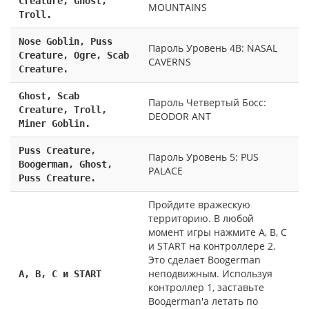
Creature, Ghost,
MOUNTAINS
Troll.
Nose Goblin, Puss
Пароль Уровень 4B: NASAL
Creature, Ogre, Scab
CAVERNS
Creature.
Ghost, Scab
Пароль Четвертый Босс:
Creature, Troll,
DEODOR ANT
Miner Goblin.
Puss Creature,
Пароль Уровень 5: PUS
Boogerman, Ghost,
PALACE
Puss Creature.
Пройдите вражескую
территорию. В любой
момент игры нажмите А, В, С
и START на контроллере 2.
Это сделает Воogerman
неподвижным. Используя
А, В, С и START
контроллер 1, заставьте
Воодеrmаn'а летать по