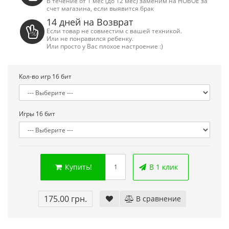
В течение от 1 мес (до 12 мес) заменим на НОВОЕ за
счет магазина, если выявится брак
14 дней на Возврат
Если товар не совместим с вашей техникой.
Или не понравился ребенку.
Или просто у Вас плохое настроение :)
Кол-во игр 16 бит
Игры 16 бит
Купить!
В 1 клик
Сега МД 1 HD (HDMI, беспроводные
Денди TY
джойстики)
550.00 г
175.00 грн.
В сравнение
2 445.00 грн.
2 630.00 грн.
Купить!
Купить!
В 1 клік