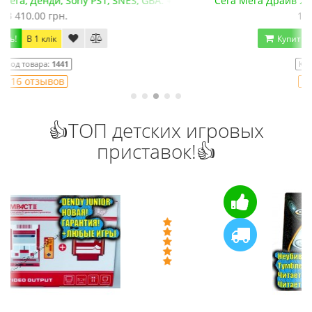
+microSD)
Сега Мега Драйв 2 (ОРИГИНАЛЬНОЕ качество!)
1 250.00 грн.
Купить!
В 1 клік
Код товара:
832
79 отзывов
👍ТОП детских игровых
приставок!👍