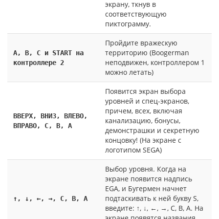
экрану, ткнув в
соответствующую
пиктограмму.
Пройдите вражескую
территорию (Boogerman
A, B, C и START на
неподвижен, контроллером 1
контроллере 2
можно летать)
Появится экран выбора
уровней и спец-экранов,
причем, всех, включая
ВВЕРХ, ВНИЗ, ВЛЕВО,
канализацию, бонусы,
ВПРАВО, С, В, А
демонстрашки и секретную
концовку! (На экране с
логотипом SEGA)
Выбор уровня. Когда на
экране появится надпись
EGA, и Бугермен начнет
подтаскивать к ней букву S,
↑, ↓, ←, →, C, B, A
введите: ↑, ↓, ←, →, С, В, А. На
экране появятся названия