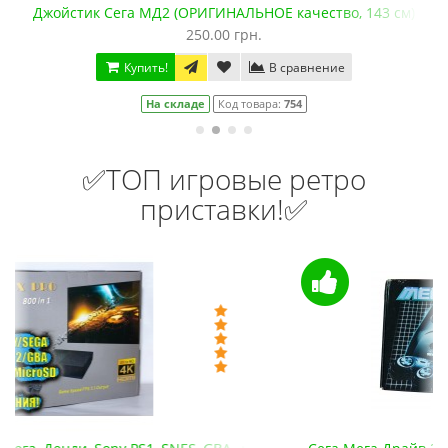
Картридж Сега Rockn Roll Racing (Гонки под рокнролл)
175.00 грн.
Купить!
В сравнение
На складе
Код товара:
833
✅ТОП игровые ретро
приставки!✅