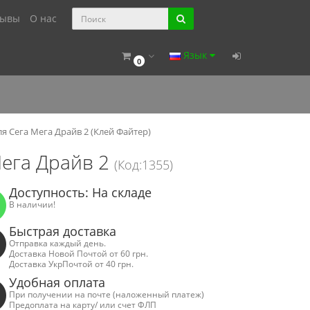
зывы
О нас
Язык
0
ля Сега Мега Драйв 2 (Клей Файтер)
Мега Драйв 2
(Код:1355)
Доступность: На складе
В наличии!
Быстрая доставка
Отправка каждый день.
Доставка Новой Почтой от 60 грн.
Доставка УкрПочтой от 40 грн.
Удобная оплата
При получении на почте (наложенный платеж)
Предоплата на карту/ или счет ФЛП