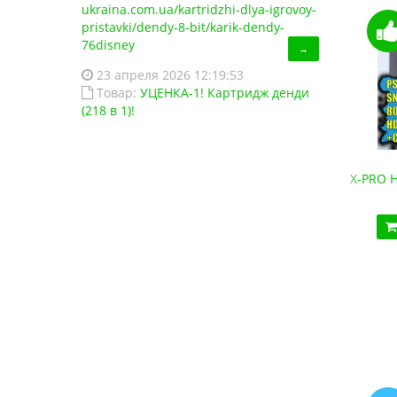
ukraina.com.ua/kartridzhi-dlya-igrovoy-
pristavki/dendy-8-bit/karik-dendy-
76disney
→
23 апреля 2026 12:19:53
Товар:
УЦЕНКА-1! Картридж денди
(218 в 1)!
 (HDMI, беспроводные джойстики)
X-PRO HDMI (800 игр Сега, Денди, S
2 190.10 грн.
3 410.00 грн.
ть!
В 1 клік
Купить!
В 1 клік
Код товара:
HD88
Код товара:
1441
18 отзывов
16 отзывов