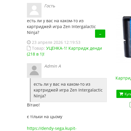
Гость
есть ли у вас на каком-то из
картриджей игра Zen Intergalactic
Ninja?
→
23 апреля 2026 12:19:53
Товар:
УЦЕНКА-1! Картридж денди
(218 в 1)!
Admin A
Картрид
есть ли у вас на каком-то из
картриджей игра Zen Intergalactic
Куп
Ninja?
Вітаю!
є тільки на цьому
https://dendy-sega.kupit-