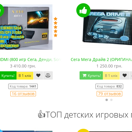
ony PS1, SNES, GBA. +microSD)
Сега Мега Драйв 2 (ОРИГИНАЛЬНОЕ качество!)
Сега МД 1 HD 
1 250.00 грн.
2 445.00 
Купить!
В 1 клік
Купить!
Код товара:
832
Код
79 отзывов
1
👍ТОП детских игровых 