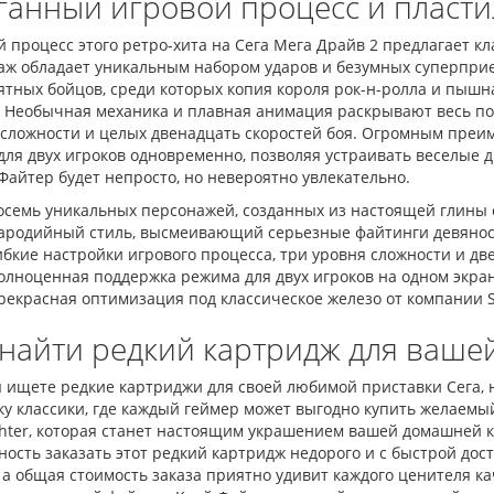
ганный игровой процесс и пласт
 процесс этого ретро-хита на Сега Мега Драйв 2 предлагает к
аж обладает уникальным набором ударов и безумных суперприе
ятных бойцов, среди которых копия короля рок-н-ролла и пышн
. Необычная механика и плавная анимация раскрывают весь по
 сложности и целых двенадцать скоростей боя. Огромным преим
для двух игроков одновременно, позволяя устраивать веселые 
Файтер будет непросто, но невероятно увлекательно.
осемь уникальных персонажей, созданных из настоящей глины
ародийный стиль, высмеивающий серьезные файтинги девянос
ибкие настройки игрового процесса, три уровня сложности и дв
олноценная поддержка режима для двух игроков на одном экра
рекрасная оптимизация под классическое железо от компании 
 найти редкий картридж для ваше
ы ищете редкие картриджи для своей любимой приставки Сега,
у классики, где каждый геймер может выгодно купить желаемый
ighter, которая станет настоящим украшением вашей домашней 
ость заказать этот редкий картридж недорого и с быстрой дост
 а общая стоимость заказа приятно удивит каждого ценителя ка