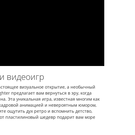
-1 (+16 игр)
750.00 грн.
 клік
ара:
1289
зывов
и видеоигр
астоящее визуальное открытие, а необычный
hter предлагает вам вернуться в эру, когда
а. Эта уникальная игра, известная многим как
покадровой анимацией и невероятным юмором,
те ощутить дух ретро и вспомнить детство,
тот пластилиновый шедевр подарит вам море