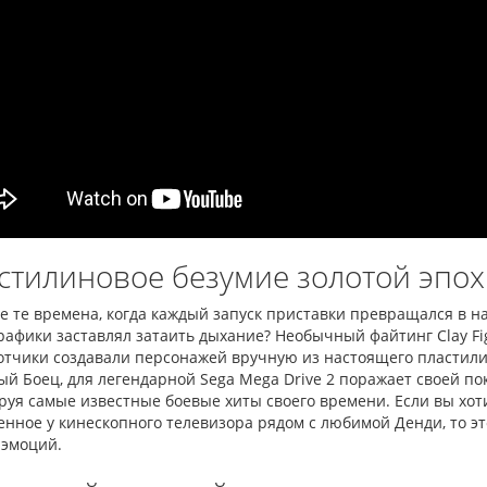
Сега МД 1 HD (HDMI, беспроводные
Денди TY PS
джойстики)
550.00 грн.
2 445.00 грн.
2 630.00 грн.
Купить!
В 1
Купить!
В 1 клік
Код тов
Код товара:
1330-1
20 от
18 отзывов
стилиновое безумие золотой эпох
е те времена, когда каждый запуск приставки превращался в н
рафики заставлял затаить дыхание? Необычный файтинг Clay Fig
тчики создавали персонажей вручную из настоящего пластилин
ый Боец, для легендарной Sega Mega Drive 2 поражает своей 
уя самые известные боевые хиты своего времени. Если вы хоти
енное у кинескопного телевизора рядом с любимой Денди, то э
 эмоций.