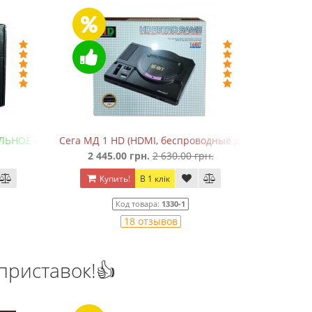
(HDMI, беспроводные джойстики)
Денди TY PS-1 (+16 игр)
грн.
2 630.00 грн.
550.00 грн.
750.00 грн.
В 1 клік
Купить!
В 1 клік
 товара:
1330-1
Код товара:
1289
8 отзывов
20 отзывов
приставок!👍