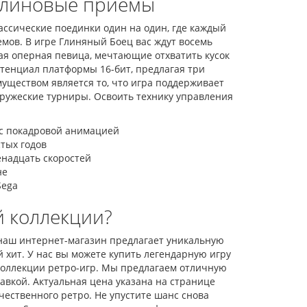
илиновые приемы
лассические поединки один на один, где каждый
мов. В игре Глиняный Боец вас ждут восемь
ая оперная певица, мечтающие отхватить кусок
тенциал платформы 16-бит, предлагая три
уществом является то, что игра поддерживает
дружеские турниры. Освоить технику управления
 с покадровой анимацией
тых годов
енадцать скоростей
не
Sega
й коллекции?
 наш интернет-магазин предлагает уникальную
 хит. У нас вы можете купить легендарную игру
коллекции ретро-игр. Мы предлагаем отличную
авкой. Актуальная цена указана на странице
чественного ретро. Не упустите шанс снова