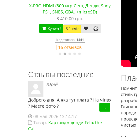
Сега, Денди, Sony
Сега Мега Драйв 2 (ОРИГИНАЛЬНОЕ
. +microSD)
качество!)
 грн.
1 250.00 грн.
лік
Купить!
В 1 клік
а:
1441
Код товара:
832
ывов
79 отзывов
Отзывы последние
Пла
Юрій
Помнит
стиль г
Доброго дня. А яка тут плата ? На чіпах
разрабо
? Маєте фото ?
Глинян
→
пародир
08 мая 2026 13:14:17
провед
Товар:
Картридж денди Felix the
чистых
Cat