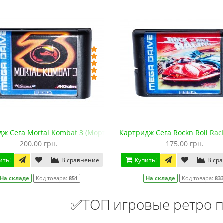
ж Сега Mortal Kombat 3 (Мортал Комбат-3)
Картридж Сега Rockn Roll Rac
200.00 грн.
175.00 грн.
ить!
В сравнение
Купить!
В ср
На складе
Код товара:
851
На складе
Код товара:
83
✅ТОП игровые ретро п