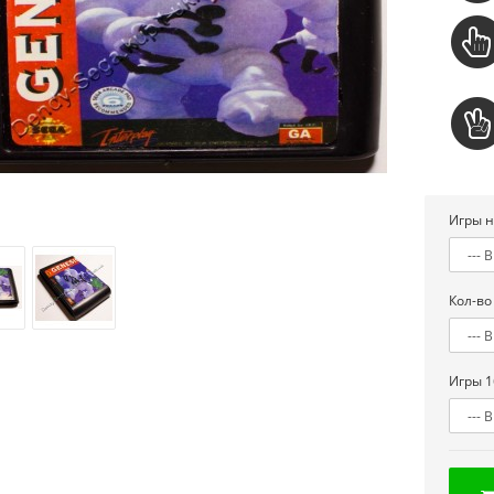
Игры н
Кол-во
Игры 1