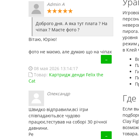
Ура
Admin A
Игровой
персон
Доброго дня. А яка тут плата ? На
неверо
чіпах ? Маєте фото ?
пирога
уровня
Вітаю, Юрію!
режим 
в Клей 
фото не маємо, але думаю що на чіпах
В
→
П
08 мая 2026 13:14:17
Г
Товар:
Картридж денди Felix the
П
Cat
П
Олександр
Где
Если в
Швидко відправили,всі ігри
подборк
співпадають,все чудово
Clay F
працює,тестував на соборі 30 річної
возможн
давнини.
товара,
Ре
→