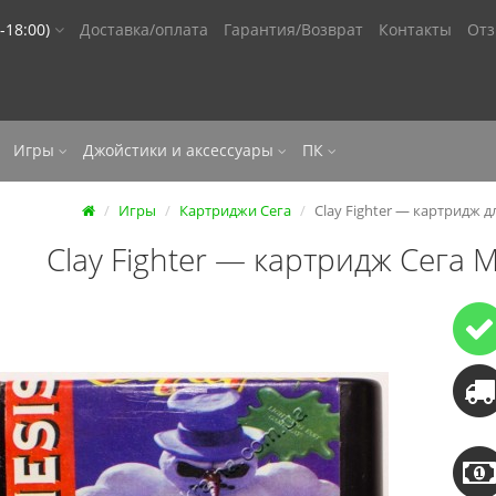
-18:00)
Доставка/оплата
Гарантия/Возврат
Контакты
От
Игры
Джойстики и аксессуары
ПК
Игры
Картриджи Сега
Clay Fighter — картридж д
Clay Fighter — картридж Сега 