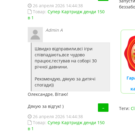
запусти
26 апреля 2026 14:44:38
беззаб
Товар:
Супер Картридж денди 150
в 1
Admin A
Швидко відправили,всі ігри
співпадають,все чудово
працює,тестував на соборі 30
річної давнини.
Гар
Рекомендую, дякую за дитячі
спогади))
к
Олександре, Вітаю!
Дякую за відгук! )
→
Теги:
Cl
26 апреля 2026 14:44:38
Товар:
Супер Картридж денди 150
в 1