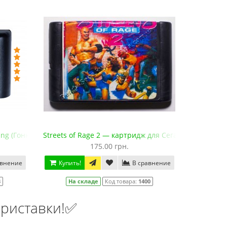
ing (Гонки под рокнролл)
Streets of Rage 2 — картридж для Сега Мега Драйв 2
175.00 грн.
авнение
Купить!
В сравнение
3
На складе
Код товара:
1400
риставки!✅