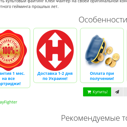
ть культовый файтинг Клей Файтер на своей оригинальной конс
отного гейминга прошлых лет.
Особенност
антия 1 мес.
Доставка 1-2 дня
Оплата при
на все
по Украине!
получении!
артриджи!
Купить!
ayFighter
Рекомендуемые т