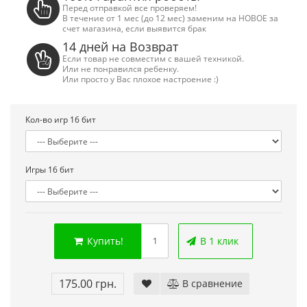
Перед отправкой все проверяем!
В течение от 1 мес (до 12 мес) заменим на НОВОЕ за
счет магазина, если выявится брак
14 дней на Возврат
Если товар не совместим с вашей техникой.
Или не понравился ребенку.
Или просто у Вас плохое настроение :)
Кол-во игр 16 бит
Игры 16 бит
Купить!
В 1 клик
Сега МД 1 HD (HDMI, беспроводные
Денди TY P
джойстики)
550.00 грн
2 445.00 грн.
2 630.00 грн.
175.00 грн.
В сравнение
Купить!
В
Купить!
В 1 клік