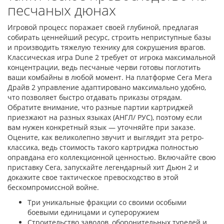
песчаных дюнах
Игровой процесс поражает своей глубиной, предлагая
собирать ценнейший ресурс, строить неприступные базы
и производить тяжелую технику для сокрушения врагов.
Классическая игра Dune 2 требует от игрока максимальной
концентрации, ведь песчаные черви готовы поглотить
ваши комбайны в любой момент. На платформе Сега Мега
Драйв 2 управление адаптировано максимально удобно,
что позволяет быстро отдавать приказы отрядам.
Обратите внимание, что разные партии картриджей
приезжают на разных языках (АНГЛ/ РУС), поэтому если
вам нужен конкретный язык — уточняйте при заказе.
Оцените, как великолепно звучит и выглядит эта ретро-
классика, ведь стоимость такого картриджа полностью
оправдана его коллекционной ценностью. Включайте свою
приставку Сега, запускайте легендарный хит Дьюн 2 и
докажите свое тактическое превосходство в этой
бескомпромиссной войне.
Три уникальные фракции со своими особыми
боевыми единицами и супероружием
Строительство заводов, оборонительных турелей и