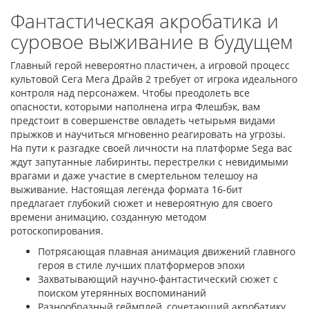
Фантастическая акробатика и
суровое выживание в будущем
Главный герой невероятно пластичен, а игровой процесс
культовой Сега Мега Драйв 2 требует от игрока идеального
контроля над персонажем. Чтобы преодолеть все
опасности, которыми наполнена игра Флешбэк, вам
предстоит в совершенстве овладеть четырьмя видами
прыжков и научиться мгновенно реагировать на угрозы.
На пути к разгадке своей личности на платформе Sega вас
ждут запутанные лабиринты, перестрелки с невидимыми
врагами и даже участие в смертельном телешоу на
выживание. Настоящая легенда формата 16-бит
предлагает глубокий сюжет и невероятную для своего
времени анимацию, созданную методом
ротоскопирования.
Потрясающая плавная анимация движений главного
героя в стиле лучших платформеров эпохи
Захватывающий научно-фантастический сюжет с
поиском утерянных воспоминаний
Разнообразный геймплей, сочетающий акробатику,