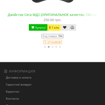
 см)
Видеокабель AV для Сега
125.00 грн.
Купить!
В 1 клік
Код товара:
775
13 отзывов
ИНФОРМАЦИЯ
Доставка и оплата
Гарантия/ возврат
Карантин
Контакты