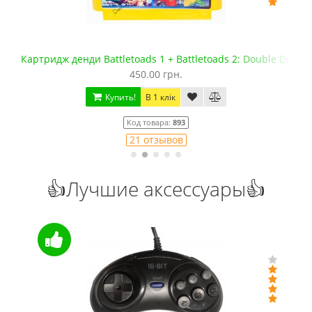
le Dragon
Флеш картридж Сега Мега Драйв 2 (EverDrive MD V.х2, 
1 099.00 грн.
1 300.00 грн.
Купить!
В 1 клік
Код товара:
1436
9 отзывов
👍Лучшие аксессуары👍