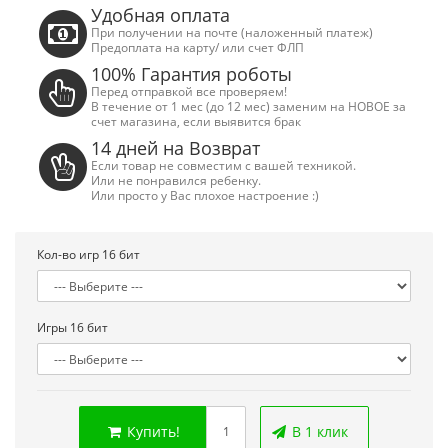
Удобная оплата
При получении на почте (наложенный платеж)
Предоплата на карту/ или счет ФЛП
100% Гарантия роботы
Перед отправкой все проверяем!
В течение от 1 мес (до 12 мес) заменим на НОВОЕ за
счет магазина, если выявится брак
14 дней на Возврат
Если товар не совместим с вашей техникой.
Или не понравился ребенку.
Или просто у Вас плохое настроение :)
Кол-во игр 16 бит
Игры 16 бит
Сега Мега Драйв 2 (ОРИГИНАЛЬНОЕ
Сега МД 1 HD (H
качество!)
джой
1 250.00 грн.
2 445.00 грн
Купить!
В 1 клик
Купить!
В 1 клік
Купить!
В