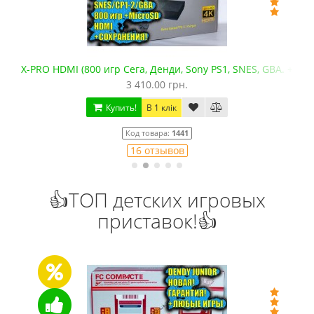
BA. +microSD)
Сега Мега Драйв 2 (ОРИГИНАЛЬНОЕ качество!)
1 250.00 грн.
Купить!
В 1 клік
Код товара:
832
79 отзывов
👍ТОП детских игровых
приставок!👍