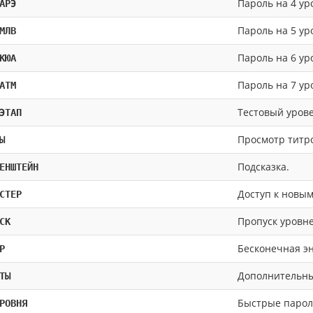
Пароль на 4 ур
АРЭ
Пароль на 5 ур
МЛВ
Пароль на 6 ур
КЮА
Пароль на 7 ур
АТМ
Тестовый урове
ЭТАП
Просмотр титро
Ы
Подсказка.
ЕНШТЕЙН
Доступ к новым
СТЕР
Пропуск уровне
СК
Бесконечная эн
P
Дополнительные
ТЫ
Быстрые пароли
РОВНЯ