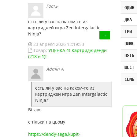
Гость
ОДИН
ДВА
есть ли у вас на каком-то из
картриджей игра Zen Intergalactic
ТРИ
Ninja?
→
ПЛЮС
23 апреля 2026 12:19:53
Товар:
УЦЕНКА-1! Картридж денди
ПЯТЬ
(218 в 1)!
ШЕСТ
Admin A
СЕМЬ
есть ли у вас на каком-то из
картриджей игра Zen Intergalactic
Ninja?
Вітаю!
є тільки на цьому
https://dendy-sega.kupit-