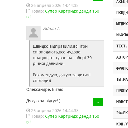
АКЕЦН
26 апреля 2026 14:44:38
Товар:
Супер Картридж денди 150
ПКПДН
в 1
ЫТДМХ
Admin A
ИЬХЯЮ
Швидко відправили,всі ігри
ТЕСТ.
співпадають,все чудово
АВТОР
працює,тестував на соборі 30
річної давнини.
ФРАНК
Рекомендую, дякую за дитячі
ТЫ.МА
спогади))
Олександре, Вітаю!
ПРОПУ
Дякую за відгук! )
M0HCT
→
26 апреля 2026 14:44:38
ЭФФЕК
Товар:
Супер Картридж денди 150
в 1
КОД.У