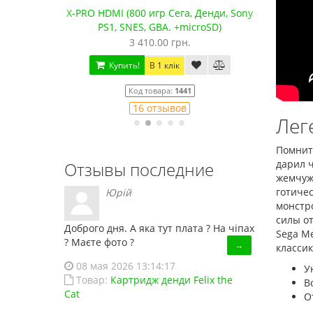
га, Денди, Sony
Сега Мега Драйв 2 (ОРИГИНАЛЬНОЕ
+microSD)
качество!)
рн.
1 250.00 грн.
к
Купить!
В 1 клік
1441
Код товара:
832
ов
79 отзывов
Лег
Помнит
дарил ч
Отзывы последние
жемчуж
готичес
Юрій
монстро
силы о
Доброго дня. А яка тут плата ? На чіпах
Sega Me
? Маєте фото ?
→
классик
08 мая 2026 13:14:17
У
Товар:
Картридж денди Felix the
В
Cat
О