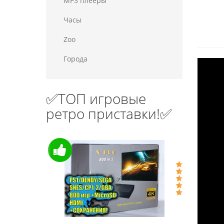
MP3 плееры
Часы
Zoo
Города
✅ТОП игровые
ретро приставки!✅