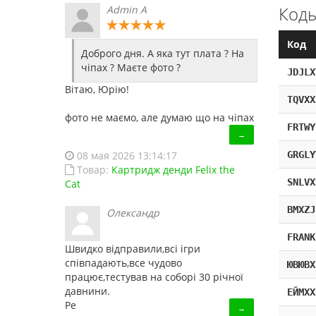
Коды
Admin A
Код
Доброго дня. А яка тут плата ? На
чіпах ? Маєте фото ?
JDJLX
Вітаю, Юрію!
TQVXX
фото не маємо, але думаю що на чіпах
FRTWY
→
GRGLY
08 мая 2026 13:14:17
Товар:
Картридж денди Felix the
SNLVX
Cat
BMXZJ
Олександр
FRANK
Швидко відправили,всі ігри
співпадають,все чудово
ЮВЮВХ
працює,тестував на соборі 30 річної
давнини.
ЕЙМХХ
Ре
→