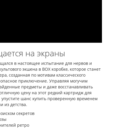
 (+16 игр)
50.00 грн.
лік
а:
1289
ывов
ается на экраны
ащался в настоящее испытание для нервов и
льтового экшена в BOX коробке, которое станет
а, созданная по мотивам классического
 в опасное приключение. Управляя могучим
 найденные предметы и даже восстанавливать
отличную цену на этот редкий картридж для
 Не упустите шанс купить проверенную временем
и из детства.
оиском секретов
озы
нителей ретро