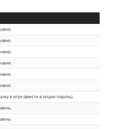
ровня.
ровня.
ровня.
ровня.
ровня.
ровня.
азку в игре (ввести в опции пароль).
овень.
овень.