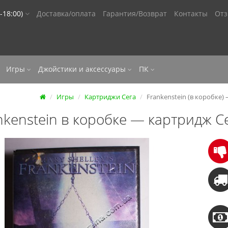
-18:00)
Доставка/оплата
Гарантия/Возврат
Контакты
От
Игры
Джойстики и аксессуары
ПК
Игры
Картриджи Сега
Frankenstein (в коробке)
nkenstein в коробке — картридж С