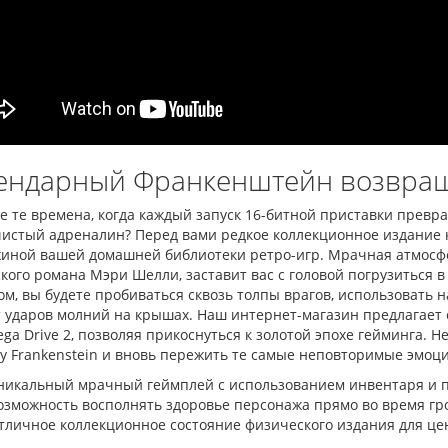
Сега МД 1 HD (HDMI, беспроводные
Денди TY PS-1
джойстики)
550.00 грн.
7
2 445.00 грн.
2 630.00 грн.
Купить!
В 1 к
Купить!
В 1 клік
Код товар
Код товара:
1330-1
20 отз
18 отзывов
ендарный Франкенштейн возвращ
е те времена, когда каждый запуск 16-битной приставки превр
истый адреналин? Перед вами редкое коллекционное издание ку
иной вашей домашней библиотеки ретро-игр. Мрачная атмосфер
кого романа Мэри Шелли, заставит вас с головой погрузиться
м, вы будете пробиваться сквозь толпы врагов, использовать
т ударов молний на крышах. Наш интернет-магазин предлагает 
ga Drive 2, позволяя прикоснуться к золотой эпохе гейминга.
у Frankenstein и вновь пережить те самые неповторимые эмоци
никальный мрачный геймплей с использованием инвентаря и п
озможность восполнять здоровье персонажа прямо во время гр
тличное коллекционное состояние физического издания для це