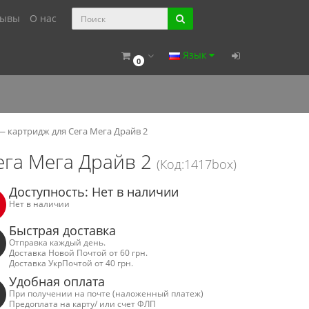
зывы
О нас
Язык
0
 — картридж для Сега Мега Драйв 2
ега Мега Драйв 2
(Код:1417box)
Доступность: Нет в наличии
Нет в наличии
Быстрая доставка
Отправка каждый день.
Доставка Новой Почтой от 60 грн.
Доставка УкрПочтой от 40 грн.
Удобная оплата
При получении на почте (наложенный платеж)
Предоплата на карту/ или счет ФЛП