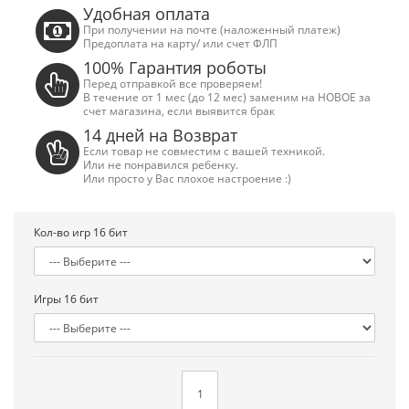
Удобная оплата
При получении на почте (наложенный платеж)
Предоплата на карту/ или счет ФЛП
100% Гарантия роботы
Перед отправкой все проверяем!
В течение от 1 мес (до 12 мес) заменим на НОВОЕ за
счет магазина, если выявится брак
14 дней на Возврат
Если товар не совместим с вашей техникой.
Или не понравился ребенку.
Или просто у Вас плохое настроение :)
Кол-во игр 16 бит
Игры 16 бит
Сега Мега Драйв 2 (ОРИГИНАЛЬНОЕ
Сега МД 1 HD (H
качество!)
джой
1 250.00 грн.
2 445.00 грн
Купить!
В 1 клік
Купить!
В