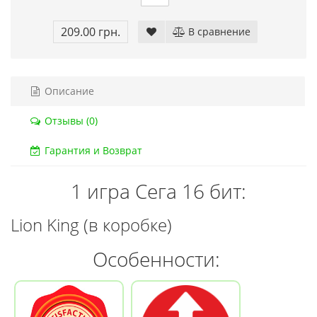
Код товара:
832
Код тов
209.00 грн.
В сравнение
79 отзывов
18 о
Описание
Отзывы (0)
Гарантия и Возврат
1 игрa Сега 16 бит:
Lion King (в коробке)
Особенности: