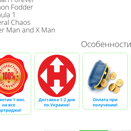
on Fodder
Мега Драйв 2 (ОРИГИНАЛЬНОЕ
Сега МД 1 HD (HDMI, бес
качество!)
джойстики)
ula 1
1 250.00 грн.
2 445.00 грн.
2 630.00
ral Chaos
er Man and X Man
Купить!
В 1 клік
Купить!
В 1 клік
Код товара:
832
Код товара:
1330-1
Особенност
79 отзывов
18 отзывов
антия 1 мес.
Доставка 1-2 дня
Оплата при
на все
по Украине!
получении!
артриджи!