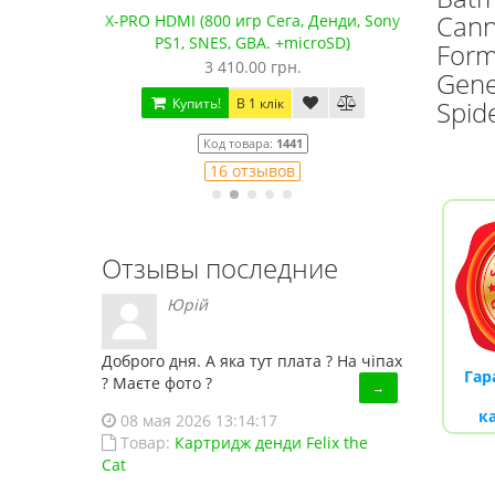
Cann
водные
X-PRO HDMI (800 игр Сега, Денди, Sony
Сега 
PS1, SNES, GBA. +microSD)
Form
3 410.00 грн.
Gene
Купить!
В 1 клік
Spid
Код товара:
1441
16 отзывов
Отзывы последние
Юрій
Доброго дня. А яка тут плата ? На чіпах
Гар
? Маєте фото ?
→
к
08 мая 2026 13:14:17
Товар:
Картридж денди Felix the
Cat