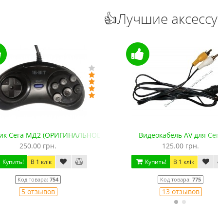
👍Лучшие аксесс
ик Сега МД2 (ОРИГИНАЛЬНОЕ качество, 143 см)
Видеокабель AV для Се
250.00 грн.
125.00 грн.
Купить!
В 1 клік
Купить!
В 1 клік
Код товара:
754
Код товара:
775
5 отзывов
13 отзывов