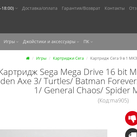
-18:00)
Доставка/оплата
Гарантия/Возврат
Контакты
От
Игры
Джойстики и аксессуары
ПК
Игры
Картриджи Сега
Картридж Сега 9 в 1 MK3U
Картридж Sega Mega Drive 16 bit M
den Axe 3/ Turtles/ Batman Foreve
1/ General Chaos/ Spider
(Код:ma905)