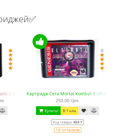
триджей✅
в 2 (EverDrive MD V.х2, +SD)
Картридж Сега Mortal Kombat 3 Ultimate
Картридж 
н.
250.00 грн.
Купить!
В 1 клік
Ку
Код товара:
853-7
16 отзывов