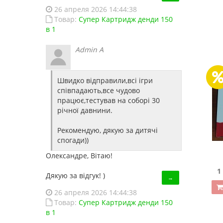
18 отзывов
26 апреля 2026 14:44:38
Товар:
Супер Картридж денди 150
в 1
Admin A
Швидко відправили,всі ігри
співпадають,все чудово
працює,тестував на соборі 30
річної давнини.
Рекомендую, дякую за дитячі
спогади))
Олександре, Вітаю!
Dendy Junior +500 игр (Заводской, с рычажком)
1 080.00 грн.
1 350.00 грн.
1
Дякую за відгук! )
→
Купить!
В 1 клік
26 апреля 2026 14:44:38
Товар:
Супер Картридж денди 150
Код товара:
1332-37
в 1
24 отзывов