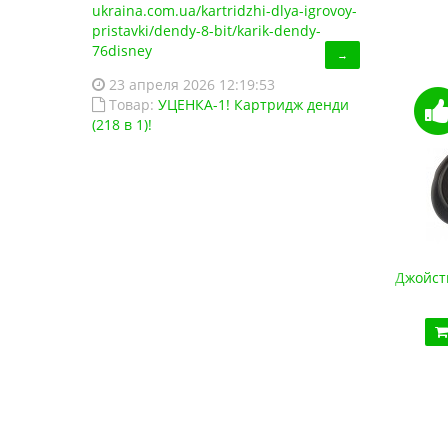
ukraina.com.ua/kartridzhi-dlya-igrovoy-
pristavki/dendy-8-bit/karik-dendy-
76disney
→
23 апреля 2026 12:19:53
Товар:
УЦЕНКА-1! Картридж денди
(218 в 1)!
Джойстик Sega USB (для эмулятора ПК, Data Frog)
Джойст
420.00 грн.
Купить!
В 1 клік
Код товара:
1293
26 отзывов