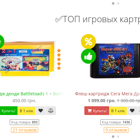
✅ТОП игровых кар
ж денди Battletoads 1 + Battletoads 2: Double Dragon
Флеш картридж Сега Мега Драй
450.00 грн.
1 099.00 грн.
1 300.00 гр
Купить!
В 1 клік
Купить!
В 1 клік
Код товара:
893
Код товара:
1436
21 отзывов
9 отзывов