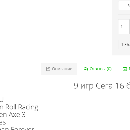
176
Описание
Отзывы (0)
Г
9 игр Сега 16 б
U
n Roll Racing
en Axe 3
es
an Forever