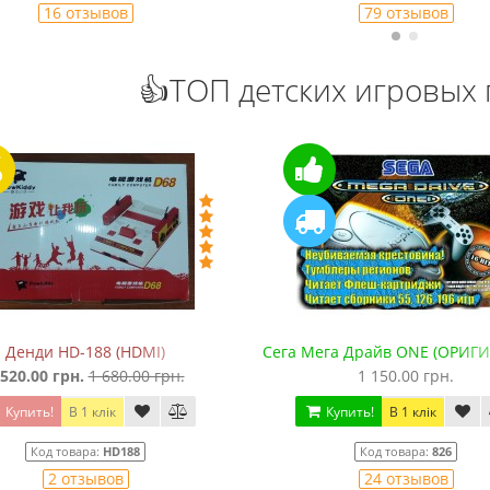
16 отзывов
79 отзывов
👍ТОП детских игровых 
Денди HD-188 (HDMI)
Сега Мега Драйв ONE (ОРИГИ
 520.00 грн.
1 680.00 грн.
1 150.00 грн.
Купить!
В 1 клік
Купить!
В 1 клік
Код товара:
HD188
Код товара:
826
2 отзывов
24 отзывов