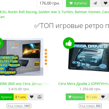
176.00 грн.
Купить!
K3U
,
Rockn Roll Racing
,
Golden Axe 3
,
Turtles
,
Batman Forever
,
Can
Man
✅ТОП игровые ретро п
DMI (800 игр Сега, Денди, Sony PS1, SNES, GBA. +microSD)
Сега Мега Драйв 2 (ОРИГИНА
3 410.00 грн.
1 250.00 грн.
Купить!
В 1 клік
Купить!
В 1 клік
Код товара:
1441
Код товара:
832