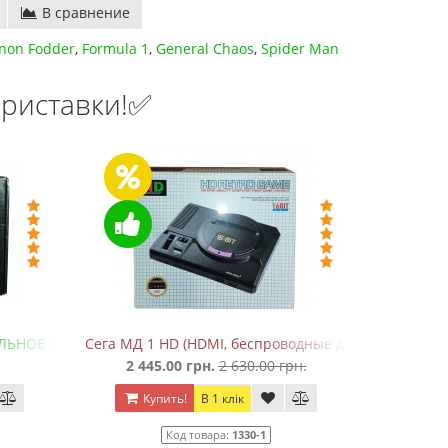
В сравнение
non Fodder
,
Formula 1
,
General Chaos
,
Spider Man
риставки!✅
ЛЬНОЕ качество!)
Сега МД 1 HD (HDMI, беспроводные джойстики)
Де
2 445.00 грн.
2 630.00 грн.
55
Купить!
В 1 клік
Ку
Код товара:
1330-1