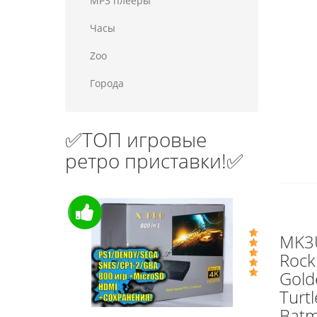
MP3 плееры
Часы
Zoo
Города
✅ТОП игровые
ретро приставки!✅
MK3
Rock
Gold
Turtl
Batm