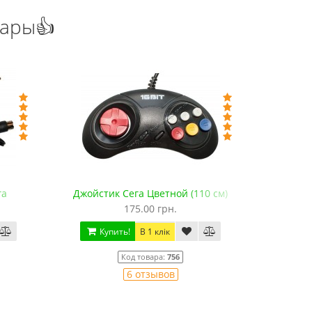
уары👍
га
Джойстик Сега Цветной (110 см)
Джойстик 
175.00 грн.
Купить!
В 1 клік
Ку
Код товара:
756
6 отзывов