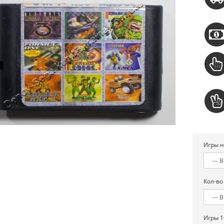
Игры н
Кол-во
Игры 1