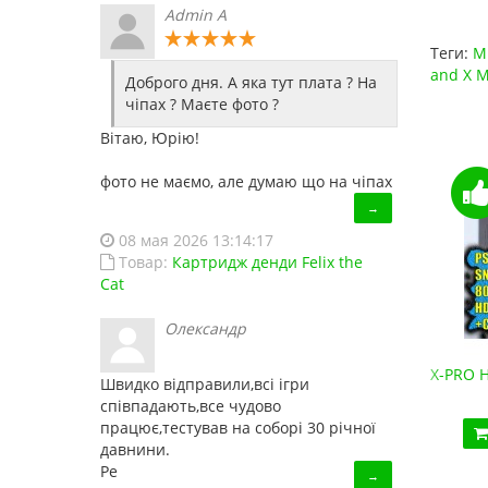
Admin A
Теги:
M
and X 
Доброго дня. А яка тут плата ? На
чіпах ? Маєте фото ?
Вітаю, Юрію!
фото не маємо, але думаю що на чіпах
→
08 мая 2026 13:14:17
Товар:
Картридж денди Felix the
Cat
Олександр
Денди HD-88 (HDMI, беспроводные джойстики)
X-PRO H
Швидко відправили,всі ігри
2 190.10 грн.
співпадають,все чудово
працює,тестував на соборі 30 річної
Купить!
В 1 клік
давнини.
Ре
Код товара:
HD88
→