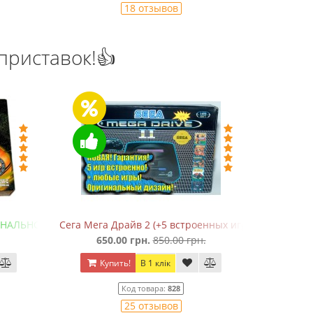
18 отзывов
приставок!👍
НАЛЬНОЕ качество!)
Сега Мега Драйв 2 (+5 встроенных игр в 368 вариан
Денди
650.00 грн.
850.00 грн.
Купить!
В 1 клік
Ку
Код товара:
828
25 отзывов