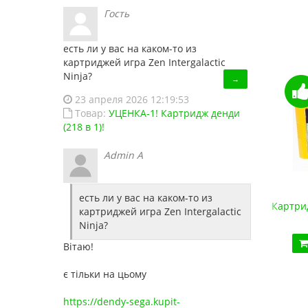
Гость
есть ли у вас на каком-то из
картриджей игра Zen Intergalactic
Ninja?
→
23 апреля 2026 12:19:53
Товар:
УЦЕНКА-1! Картридж денди
(218 в 1)!
Admin A
есть ли у вас на каком-то из
Супер Картридж денди 150 в 1
Картрид
картриджей игра Zen Intergalactic
450.00 грн.
Ninja?
Купить!
В 1 клік
Вітаю!
Код товара:
1486
є тільки на цьому
13 отзывов
https://dendy-sega.kupit-