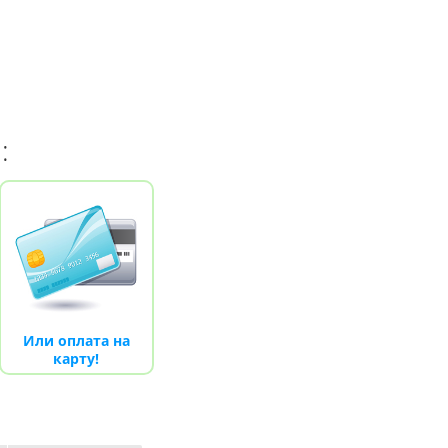
проводные
Денди TY PS-1 (+16 игр)
550.00 грн.
750.00 грн.
 грн.
Купить!
В 1 клік
Код товара:
1289
20 отзывов
и:
Или оплата на
карту!