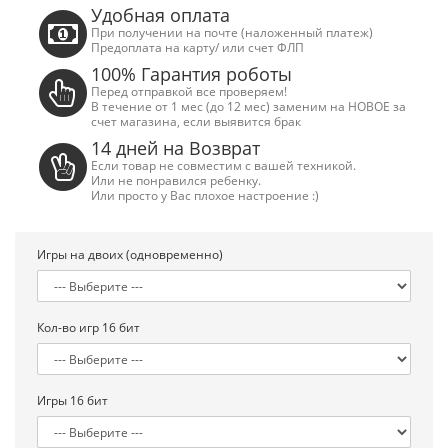
Удобная оплата
При получении на почте (наложенный платеж)
Предоплата на карту/ или счет ФЛП
100% Гарантия роботы
Перед отправкой все проверяем!
В течение от 1 мес (до 12 мес) заменим на НОВОЕ за
счет магазина, если выявится брак
14 дней на Возврат
Если товар не совместим с вашей техникой.
Или не понравился ребенку.
Или просто у Вас плохое настроение :)
Игры на двоих (одновременно)
Кол-во игр 16 бит
Сега МД 1 HD (HDMI, беспроводные
Денди TY P
джойстики)
550.00 грн
Игры 16 бит
2 445.00 грн.
2 630.00 грн.
Купить!
В
Купить!
В 1 клік