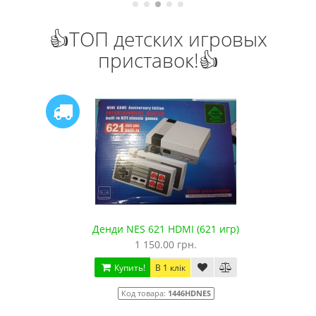
👍ТОП детских игровых
приставок!👍
Денди NES 621 HDMI (621 игр)
1 150.00 грн.
Купить!
В 1 клік
Код товара:
1446HDNES