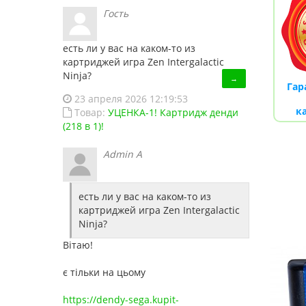
Гость
есть ли у вас на каком-то из
картриджей игра Zen Intergalactic
Ninja?
→
Гар
23 апреля 2026 12:19:53
к
Товар:
УЦЕНКА-1! Картридж денди
(218 в 1)!
Admin A
есть ли у вас на каком-то из
картриджей игра Zen Intergalactic
Ninja?
Вітаю!
є тільки на цьому
https://dendy-sega.kupit-