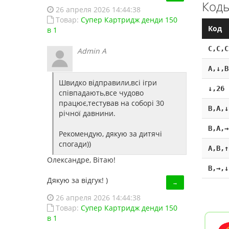
Коды
26 апреля 2026 14:44:38
Товар:
Супер Картридж денди 150
Код
в 1
C,C,C
Admin A
A,↓,B
Швидко відправили,всі ігри
↓,26 
співпадають,все чудово
працює,тестував на соборі 30
B,A,↓
річної давнини.
B,A,→
Рекомендую, дякую за дитячі
спогади))
A,B,↑
Олександре, Вітаю!
B,→,↓
Дякую за відгук! )
→
26 апреля 2026 14:44:38
Товар:
Супер Картридж денди 150
в 1