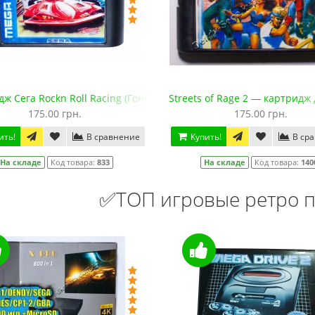
ж Сега Rockn Roll Racing (Гонки под рокнролл)
Streets of Rage 2 — картридж
175.00 грн.
175.00 грн.
ить!
В сравнение
Купить!
В ср
На складе
Код товара:
833
На складе
Код товара:
140
✅ТОП игровые ретро п