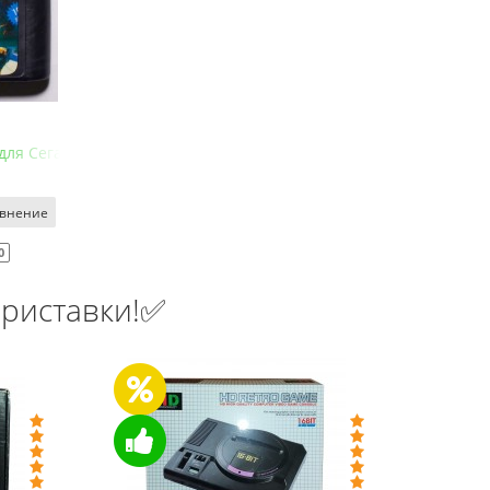
 для Сега Мега Драйв 2 (Стритс оф Рейдж 2)
авнение
0
риставки!✅