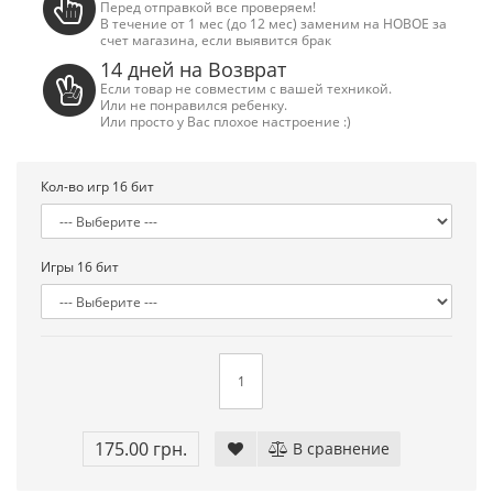
Перед отправкой все проверяем!
В течение от 1 мес (до 12 мес) заменим на НОВОЕ за
счет магазина, если выявится брак
14 дней на Возврат
Если товар не совместим с вашей техникой.
Или не понравился ребенку.
Или просто у Вас плохое настроение :)
Кол-во игр 16 бит
Игры 16 бит
ега Драйв 2 (ОРИГИНАЛЬНОЕ
Сега МД 1 HD (HDMI, беспр
качество!)
джойстики)
1 250.00 грн.
2 445.00 грн.
2 630.00 г
175.00 грн.
В сравнение
Купить!
В 1 клік
Купить!
В 1 клік