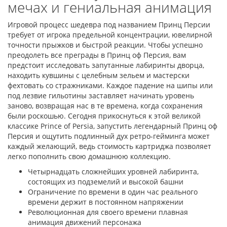
мечах и гениальная анимация
Игровой процесс шедевра под названием Принц Персии
требует от игрока предельной концентрации, ювелирной
точности прыжков и быстрой реакции. Чтобы успешно
преодолеть все преграды в Принц оф Персия, вам
предстоит исследовать запутанные лабиринты дворца,
находить кувшины с целебным зельем и мастерски
фехтовать со стражниками. Каждое падение на шипы или
под лезвие гильотины заставляет начинать уровень
заново, возвращая нас в те времена, когда сохранения
были роскошью. Сегодня прикоснуться к этой великой
классике Prince of Persia, запустить легендарный Принц оф
Персия и ощутить подлинный дух ретро-гейминга может
каждый желающий, ведь стоимость картриджа позволяет
легко пополнить свою домашнюю коллекцию.
Четырнадцать сложнейших уровней лабиринта,
состоящих из подземелий и высокой башни
Ограничение по времени в один час реального
времени держит в постоянном напряжении
Революционная для своего времени плавная
анимация движений персонажа