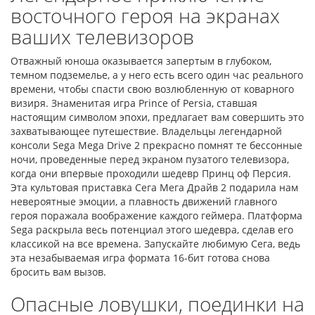
восточного героя на экранах
ваших телевизоров
Отважный юноша оказывается запертым в глубоком,
темном подземелье, а у него есть всего один час реального
времени, чтобы спасти свою возлюбленную от коварного
визиря. Знаменитая игра Prince of Persia, ставшая
настоящим символом эпохи, предлагает вам совершить это
захватывающее путешествие. Владельцы легендарной
консоли Sega Mega Drive 2 прекрасно помнят те бессонные
ночи, проведенные перед экраном пузатого телевизора,
когда они впервые проходили шедевр Принц оф Персия.
Эта культовая приставка Сега Мега Драйв 2 подарила нам
невероятные эмоции, а плавность движений главного
героя поражала воображение каждого геймера. Платформа
Sega раскрыла весь потенциал этого шедевра, сделав его
классикой на все времена. Запускайте любимую Сега, ведь
эта незабываемая игра формата 16-бит готова снова
бросить вам вызов.
Опасные ловушки, поединки на