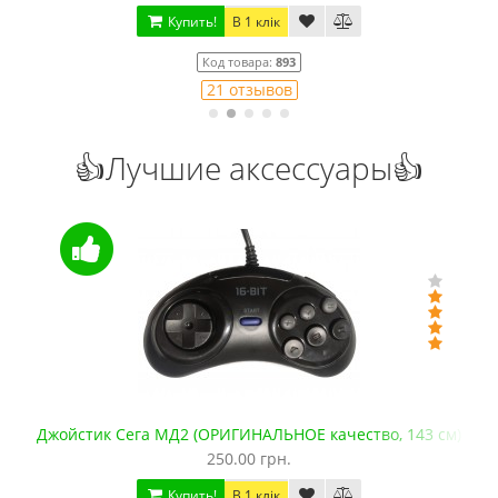
Купить!
В 1 клік
Код товара:
1436
9 отзывов
👍Лучшие аксессуары👍
Видеокабель AV для Сега
125.00 грн.
Купить!
В 1 клік