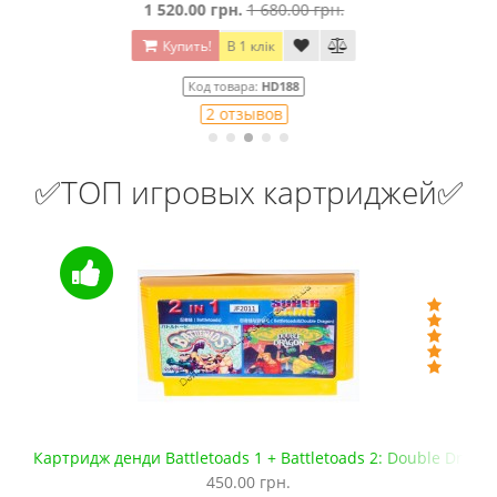
1 080.00 грн.
1 350.00 грн.
Купить!
В 1 клік
Код товара:
1332-37
24 отзывов
✅ТОП игровых картриджей✅
ragon
Флеш картридж Сега Мега Драйв 2 (EverDrive MD V.х2, +SD)
1 099.00 грн.
1 300.00 грн.