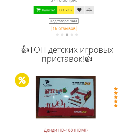
1 250.00 грн.
Купить!
В 1 клік
Код товара:
832
79 отзывов
👍ТОП детских игровых
приставок!👍
Dendy Junior +500 игр (Заводской, с рычажком)