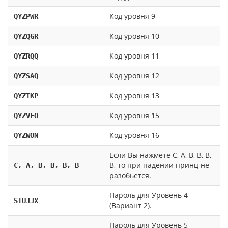
Код уровня 9
QYZPWR
Код уровня 10
QYZQGR
Код уровня 11
QYZRQQ
Код уровня 12
QYZSAQ
Код уровня 13
QYZTKP
Код уровня 15
QYZVEO
Код уровня 16
QYZWON
Если Вы нажмете С, А, В, В, В,
В, то при падении принц не
C, A, B, B, B, B
разобьется.
Пароль для Уровень 4
STUJJX
(Вариант 2).
Пароль для Уровень 5