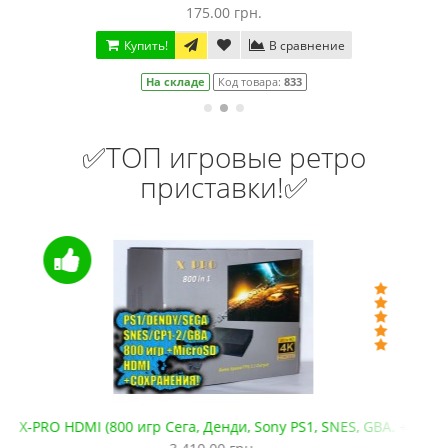
175.00 грн.
Купить!
В сравнение
На складе
Код товара:
1400
✅ТОП игровые ретро
приставки!✅
+microSD)
Сега Мега Драйв 2 (ОРИГИНАЛЬНОЕ качество!)