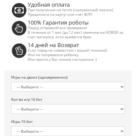
Удобная оплата
При получении на почте (наложенный платеж)
Предоплата на карту/ или счет ФЛП
100% Гарантия роботы
Перед отправкой все проверяем!
В течение от 1 мес (до 12 мес) заменим на НОВОЕ за
счет магазина, если выявится брак
14 дней на Возврат
Если товар не совместим с вашей техникой.
Или не понравился ребенку.
Или просто у Вас плохое настроение :)
Игры на двоих (одновременно)
Кол-во игр 16 бит
Сега Мега Драйв 2 (ОРИГИНАЛЬНОЕ
Сега МД 1 HD (H
качество!)
джой
Игры 16 бит
1 250.00 грн.
2 445.00 грн
Купить!
В 1 клік
Купить!
В