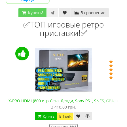
Купить!
В сравнение
✅ТОП игровые ретро
приставки!✅
X-PRO HDMI (800 игр Сега, Денди, Sony PS1, SNES, GBA. +mic
3 410.00 грн.
Купить!
В 1 клік
Код товара:
1441