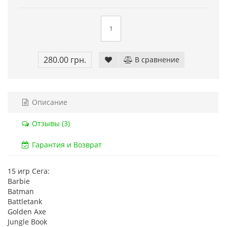
Код товара:
832
Код тов
79 отзывов
18 о
280.00 грн.
В сравнение
Описание
Отзывы (3)
Гарантия и Возврат
15 игр Сега:
Barbie
Batman
Battletank
Golden Axe
Jungle Book