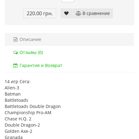
Код товара:
832
Код тов
220.00 грн.
В сравнение
79 отзывов
18 о
Описание
Отзывы (0)
Гарантия и Возврат
14 игр Сега:
Alien-3
Batman
Battletoads
Battletoads Double Dragon
Championship Pro-AM
Chase H.Q. 2
Double Dragon-2
Golden Axe-2
Granada