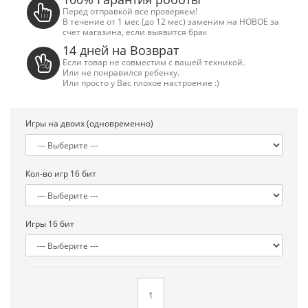
Перед отправкой все проверяем!
В течение от 1 мес (до 12 мес) заменим на НОВОЕ за
счет магазина, если выявится брак
14 дней на Возврат
Если товар не совместим с вашей техникой.
Или не понравился ребенку.
Или просто у Вас плохое настроение :)
Игры на двоих (одновременно)
Кол-во игр 16 бит
Игры 16 бит
Сега Мега Драйв 2 (ОРИГИНАЛЬНОЕ
Сега МД 1 HD (H
качество!)
джой
1 250.00 грн.
2 445.00 грн
Купить!
В 1 клік
Купить!
В