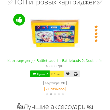
✅ТОП игровых картриджей✅
Картридж денди Battletoads 1 + Battletoads 2: Double Drago
450.00 грн.
Купить!
В 1 клік
Код товара:
893
21 отзывов
👍Лучшие аксессуары👍