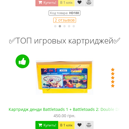
Купить!
В 1 клік
Код товара:
HD188
2 отзывов
✅ТОП игровых картриджей✅
Картридж денди Battletoads 1 + Battletoads 2: Double Drago
450.00 грн.
Купить!
В 1 клік