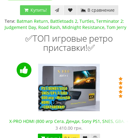
Купить!
В сравнение
Теги:
Batman Return
,
Battletoads 2
,
Turtles
,
Terminator 2:
Judgement Day
,
Road Rash
,
Midnight Resistance
,
Tom Jerry
✅ТОП игровые ретро
приставки!✅
X-PRO HDMI (800 игр Сега, Денди, Sony PS1, SNES, GBA. +mic
3 410.00 грн.