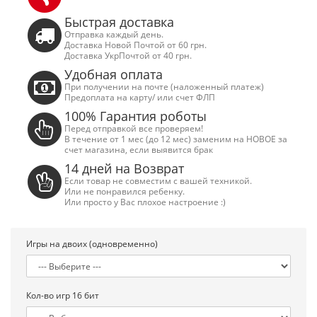
Быстрая доставка
Отправка каждый день.
Доставка Новой Почтой от 60 грн.
Доставка УкрПочтой от 40 грн.
Удобная оплата
При получении на почте (наложенный платеж)
Предоплата на карту/ или счет ФЛП
100% Гарантия роботы
Перед отправкой все проверяем!
В течение от 1 мес (до 12 мес) заменим на НОВОЕ за
счет магазина, если выявится брак
14 дней на Возврат
Если товар не совместим с вашей техникой.
Или не понравился ребенку.
Или просто у Вас плохое настроение :)
Игры на двоих (одновременно)
Сега Мега Драйв 2 (ОРИГИНАЛЬНОЕ
Сега МД 1 HD (H
качество!)
джой
1 250.00 грн.
2 445.00 грн
Кол-во игр 16 бит
Купить!
В 1 клік
Купить!
В