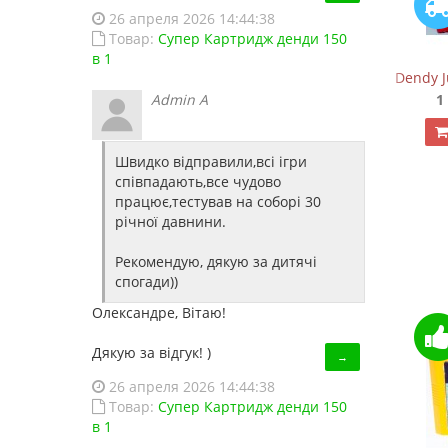
26 апреля 2026 14:44:38
Товар:
Супер Картридж денди 150
в 1
Сега Мега Драйв ONE (ОРИГИНАЛЬНОЕ качество!
Dendy J
Admin A
1 150.00 грн.
1
Купить!
В 1 клік
Швидко відправили,всі ігри
Код товара:
826
співпадають,все чудово
24 отзывов
працює,тестував на соборі 30
річної давнини.
Рекомендую, дякую за дитячі
спогади))
Олександре, Вітаю!
Дякую за відгук! )
→
26 апреля 2026 14:44:38
Товар:
Супер Картридж денди 150
в 1