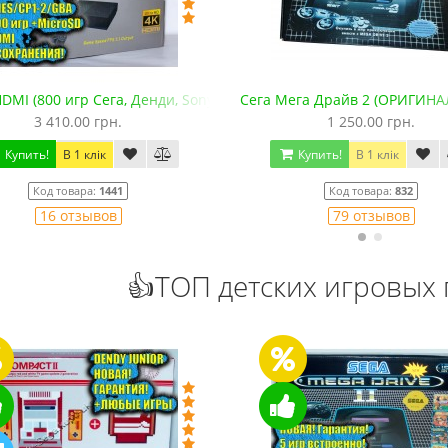
MI (800 игр Сега, Денди, Sony PS1, SNES, GBA. +microSD)
Сега Мега Драйв 2 (ОРИГИНАЛ
3 410.00 грн.
1 250.00 грн.
Купить!
В 1 клік
Купить!
В 1 клік
Код товара:
1441
Код товара:
832
16 отзывов
79 отзывов
👍ТОП детских игровых 