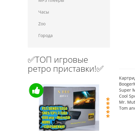
MP3 плееры
Часы
Zoo
Города
✅ТОП игровые
ретро приставки!✅
Картрид
Booger
Super M
Cool Sp
Mr. Mut
Tom and