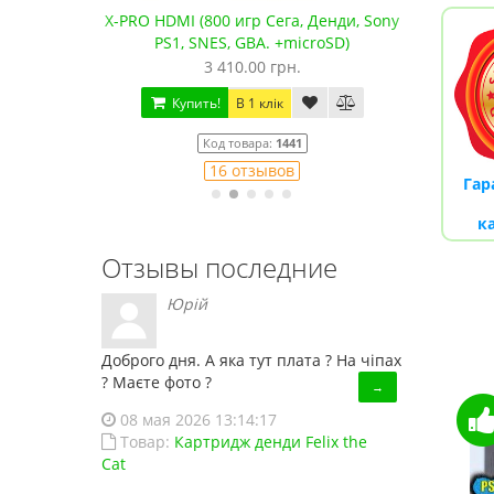
PRO HDMI (800 игр Сега, Денди, Sony
Сега Мега Драйв 2 
PS1, SNES, GBA. +microSD)
качество
3 410.00 грн.
1 250.00 г
Купить!
В 1 клік
Купить!
В 1 клі
Код товара:
1441
Код товара:
16 отзывов
79 отзыв
Гар
к
Отзывы последние
Юрій
Доброго дня. А яка тут плата ? На чіпах
? Маєте фото ?
→
08 мая 2026 13:14:17
Товар:
Картридж денди Felix the
Cat