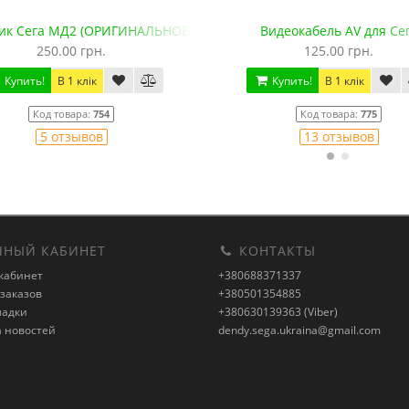
ик Сега МД2 (ОРИГИНАЛЬНОЕ качество, 143 см)
Видеокабель AV для Се
250.00 грн.
125.00 грн.
Купить!
В 1 клік
Купить!
В 1 клік
Код товара:
754
Код товара:
775
5 отзывов
13 отзывов
НЫЙ КАБИНЕТ
КОНТАКТЫ
кабинет
+380688371337
заказов
+380501354885
ладки
+380630139363 (Viber)
а новостей
dendy.sega.ukraina@gmail.com