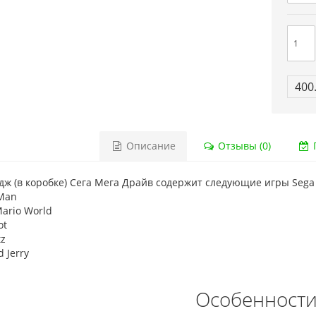
400
Описание
Отзывы (0)
Г
ж (в коробке) Сега Мега Драйв содержит следующие игры Sega M
Man
ario World
ot
z
 Jerry
Особенност