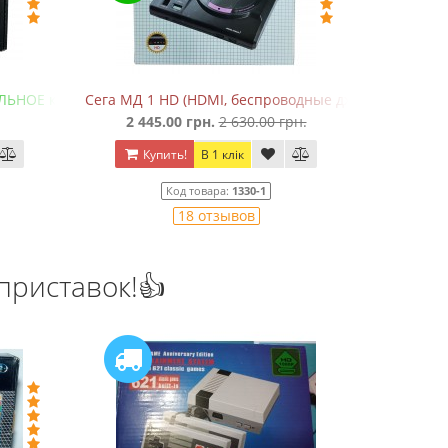
ЬНОЕ качество!)
Сега МД 1 HD (HDMI, беспроводные джойстики)
Ден
2 445.00 грн.
2 630.00 грн.
550
Купить!
В 1 клік
Куп
Код товара:
1330-1
18 отзывов
приставок!👍