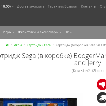
-18:00)
Доставка/оплата
Гарантия/Возврат
Контакты
От
Игры
Джойстики и аксессуары
ПК
Игры
Картриджи Сега
Картридж (в коробке) Сега 5 в 1 B
тридж Sega (в коробке) BoogerMan
and Jerry
(Код:sb5202box)