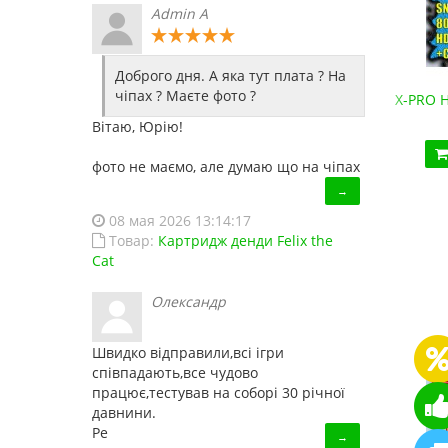
Admin A
Доброго дня. А яка тут плата ? На
чіпах ? Маєте фото ?
Денди HD-88 (HDMI, беспроводные джойстики)
X-PRO HD
2 190.10 грн.
Вітаю, Юрію!
Купить!
В 1 клік
фото не маємо, але думаю що на чіпах
Код товара:
HD88
→
18 отзывов
08 мая 2026 13:14:17
Товар:
Картридж денди Felix the
Cat
Олександр
Швидко відправили,всі ігри
співпадають,все чудово
працює,тестував на соборі 30 річної
давнини.
Ре
→