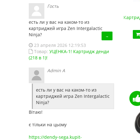
Гость
Супер Картридж денди 150 в 1
Картрид
есть ли у вас на каком-то из
450.00 грн.
картриджей игра Zen Intergalactic
Ninja?
Купить!
В 1 клік
→
23 апреля 2026 12:19:53
Код товара:
1486
Товар:
УЦЕНКА-1! Картридж денди
13 отзывов
(218 в 1)!
Admin A
есть ли у вас на каком-то из
картриджей игра Zen Intergalactic
Ninja?
Вітаю!
є тільки на цьому
https://dendy-sega.kupit-