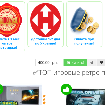
(ОРИГИНАЛЬНОЕ
Сега МД 1 HD (HDMI, беспроводные
!)
джойстики)
рн.
2 445.00 грн.
2 630.00 грн.
к
Купить!
В 1 клік
832
Код товара:
1330-1
ов
18 отзывов
антия 1 мес.
Доставка 1-2 дня
Оплата при
на все
по Украине!
получении!
артриджи!
400.00 грн.
Купить!
✅ТОП игровые ретро п