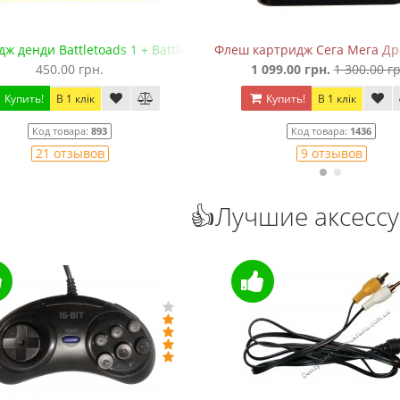
ж денди Battletoads 1 + Battletoads 2: Double Dragon
Флеш картридж Сега Мега Драй
450.00 грн.
1 099.00 грн.
1 300.00 гр
Купить!
В 1 клік
Купить!
В 1 клік
Код товара:
893
Код товара:
1436
21 отзывов
9 отзывов
👍Лучшие аксесс