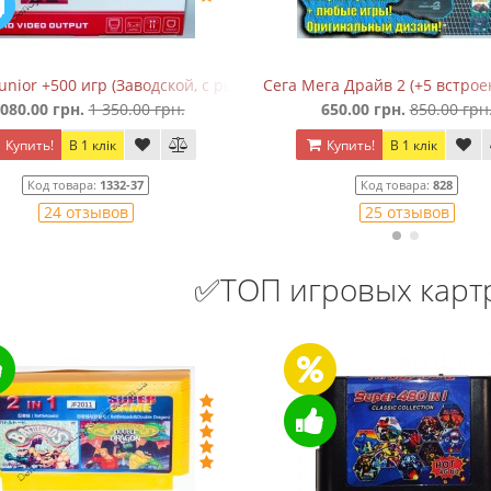
)
unior +500 игр (Заводской, с рычажком)
Сега Мега Драйв 2 (+5 встрое
 080.00 грн.
1 350.00 грн.
650.00 грн.
850.00 грн
Купить!
В 1 клік
Купить!
В 1 клік
Код товара:
1332-37
Код товара:
828
24 отзывов
25 отзывов
✅ТОП игровых кар