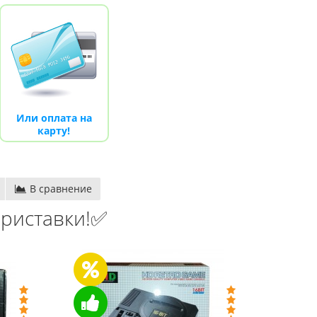
Денди TY PS-1 (+16 игр)
550.00 грн.
750.00 грн.
Купить!
В 1 клік
Код товара:
1289
20 отзывов
Или оплата на
карту!
В сравнение
риставки!✅