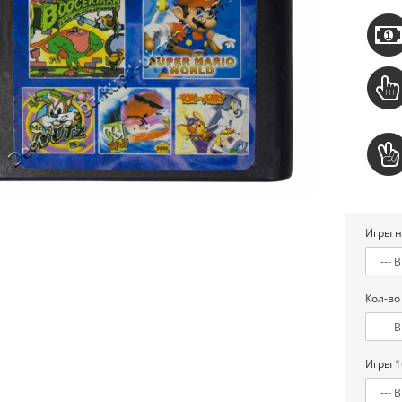
Игры н
Кол-во
Игры 1