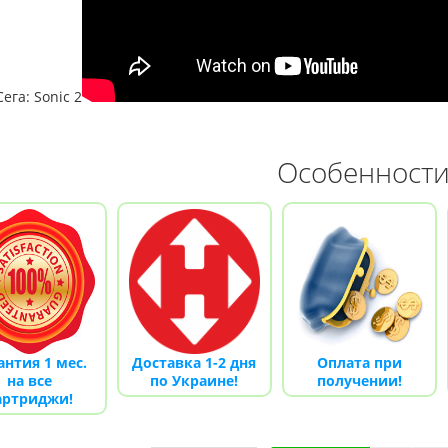
МД 1 HD (HDMI, беспроводные
Денди TY PS-1 (+16 и
джойстики)
550.00 грн.
750.00 г
 445.00 грн.
2 630.00 грн.
Купить!
В 1 клік
Купить!
В 1 клік
Сега: Sonic 2
Код товара:
1289
Код товара:
1330-1
20 отзывов
18 отзывов
Особенност
антия 1 мес.
Доставка 1-2 дня
Оплата при
на все
по Украине!
получении!
артриджи!