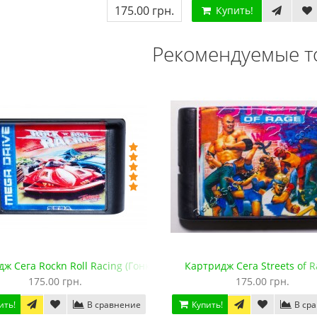
175.00 грн.
Купить!
Рекомендуемые т
ж Сега Rockn Roll Racing (Гонки под рокнролл)
Картридж Сега Streets of R
175.00 грн.
175.00 грн.
ить!
В сравнение
Купить!
В ср