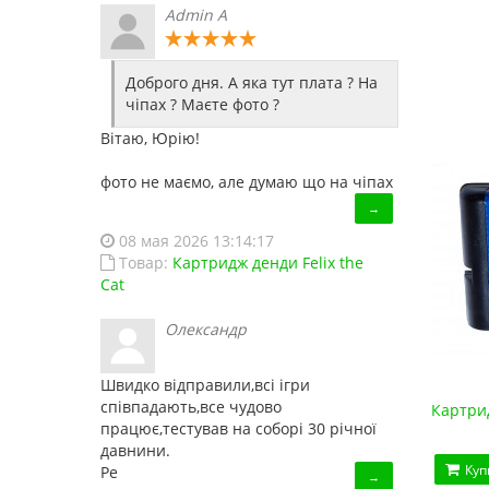
Admin A
Доброго дня. А яка тут плата ? На
чіпах ? Маєте фото ?
Вітаю, Юрію!
фото не маємо, але думаю що на чіпах
→
08 мая 2026 13:14:17
Товар:
Картридж денди Felix the
Cat
Олександр
Швидко відправили,всі ігри
співпадають,все чудово
Картрид
працює,тестував на соборі 30 річної
давнини.
Куп
Ре
→