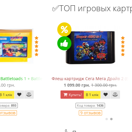
✅ТОП игровых кар
uble Dragon
ртридж Сега Мега Драйв 2 (EverDrive MD V.х2, +SD)
Картридж Сега Mortal Kombat 
 099.00 грн.
1 300.00 грн.
250.00 грн.
Купить!
В 1 клік
Купить!
В 1 клік
Код товара:
1436
Код товара:
853-7
9 отзывов
16 отзывов