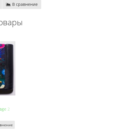
В сравнение
овары
age 2
авнение