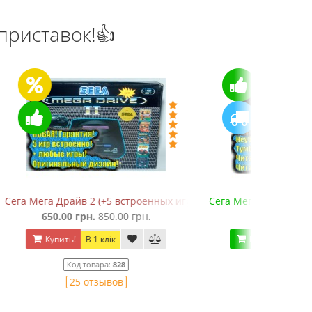
приставок!👍
нных игр в 368 вариантах)
Сега Мега Драйв ONE (ОРИГИНАЛЬНОЕ качество!)
.
1 150.00 грн.
Купить!
В 1 клік
Код товара:
826
24 отзывов