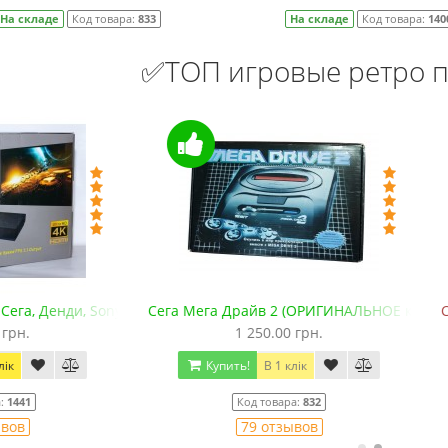
На складе
Код товара:
833
На складе
Код товара:
140
✅ТОП игровые ретро п
 GBA. +microSD)
ега Драйв 2 (ОРИГИНАЛЬНОЕ качество!)
Сега МД 1 HD (HDMI, беспров
1 250.00 грн.
2 445.00 грн.
2 630.00 гр
Купить!
В 1 клік
Купить!
В 1 клік
Код товара:
832
Код товара:
1330-1
79 отзывов
18 отзывов