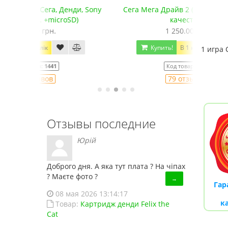
нди, Sony
Сега Мега Драйв 2 (ОРИГИНАЛЬНОЕ
Сега 
D)
качество!)
1 250.00 грн.
2
Купить!
В 1 клік
1 игра 
Код товара:
832
79 отзывов
Отзывы последние
Юрій
Доброго дня. А яка тут плата ? На чіпах
? Маєте фото ?
→
Гар
08 мая 2026 13:14:17
к
Товар:
Картридж денди Felix the
Cat