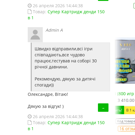
26 апреля 2026 14:44:38
Товар:
Супер Картридж денди 150
в 1
Admin A
Швидко відправили,всі ігри
співпадають,все чудово
працює,тестував на соборі 30
річної давнини.
Рекомендую, дякую за дитячі
спогади))
оводные джойстики)
X-PRO HDMI (800 игр Сега, Денди, Sony PS1, SNES,
Сега М
Олександре, Вітаю!
3 410.00 грн.
Дякую за відгук! )
→
Купить!
В 1 клік
26 апреля 2026 14:44:38
Код товара:
1441
Товар:
Супер Картридж денди 150
в 1
16 отзывов