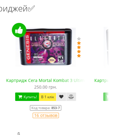
триджей✅
3 Ultimate
Картридж Сега 5 в 1 Mortal Kombat Антология
350.00 грн.
Купить!
В 1 клік
Код товара:
935
1 отзывов