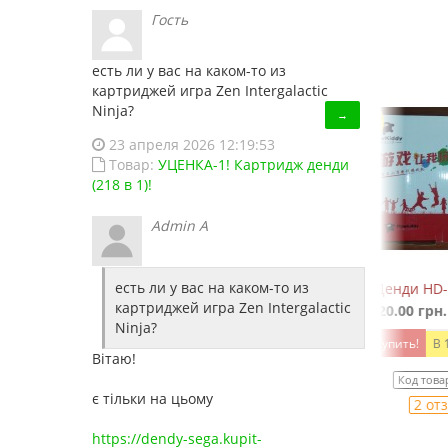
Гость
есть ли у вас на каком-то из
картриджей игра Zen Intergalactic
Ninja?
→
23 апреля 2026 12:19:53
Товар:
УЦЕНКА-1! Картридж денди
(218 в 1)!
Admin A
есть ли у вас на каком-то из
1 игр)
Денди HD-188 (HDMI)
Dendy J
картриджей игра Zen Intergalactic
1 520.00 грн.
1 680.00 грн.
1
Ninja?
Купить!
В 1 клік
Вітаю!
S
Код товара:
HD188
є тільки на цьому
2 отзывов
https://dendy-sega.kupit-