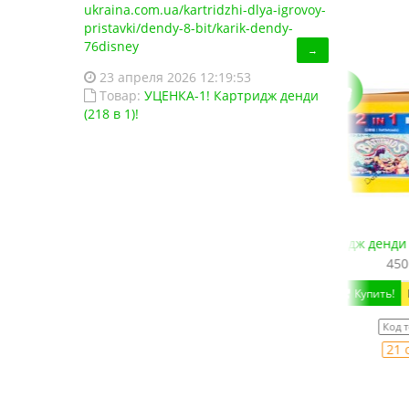
ukraina.com.ua/kartridzhi-dlya-igrovoy-
pristavki/dendy-8-bit/karik-dendy-
76disney
→
23 апреля 2026 12:19:53
Товар:
УЦЕНКА-1! Картридж денди
(218 в 1)!
150 в 1
Картридж денди Battletoads 1 + Battletoads 2: Do
Флеш ка
450.00 грн.
1
Купить!
В 1 клік
Код товара:
893
21 отзывов