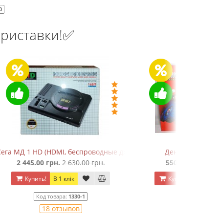
0
риставки!✅
одные джойстики)
Денди TY PS-1 (+16 игр)
н.
550.00 грн.
750.00 грн.
Купить!
В 1 клік
Код товара:
1289
20 отзывов