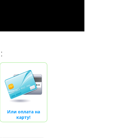
гр)
рн.
и:
Или оплата на
карту!