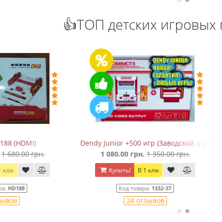
👍ТОП детских игровых 
unior +500 игр (Заводской, с рычажком)
Сега Мега Драйв 2 (+5 встрое
 080.00 грн.
1 350.00 грн.
650.00 грн.
850.00 грн
Купить!
В 1 клік
Купить!
В 1 клік
Код товара:
1332-37
Код товара:
828
24 отзывов
25 отзывов