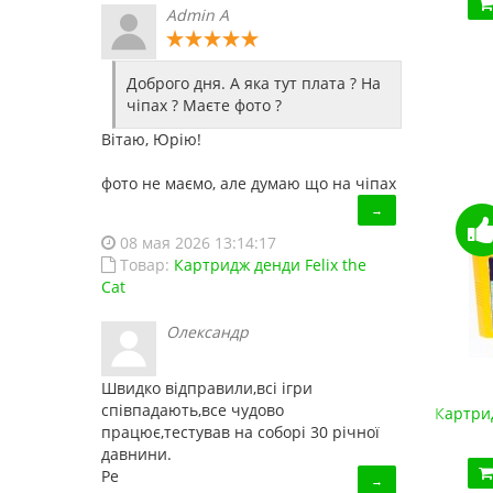
Купить!
В 1 клік
Admin A
Код товара:
828
25 отзывов
Доброго дня. А яка тут плата ? На
чіпах ? Маєте фото ?
Вітаю, Юрію!
фото не маємо, але думаю що на чіпах
→
08 мая 2026 13:14:17
Товар:
Картридж денди Felix the
Cat
Олександр
Швидко відправили,всі ігри
співпадають,все чудово
Супер Картридж денди 150 в 1
Картрид
працює,тестував на соборі 30 річної
450.00 грн.
давнини.
Купить!
В 1 клік
Ре
→