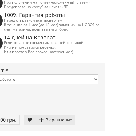
При получении на почте (наложенный платеж)
Предоплата на карту/ или счет ФЛП
100% Гарантия роботы
Перед отправкой все проверяем!
В течение от 1 мес (до 12 мес) заменим на НОВОЕ за
счет магазина, если выявится брак
14 дней на Возврат
Если товар не совместим с вашей техникой.
Или не понравился ребенку.
Или просто у Вас плохое настроение :)
гры:
.00 грн.
В сравнение