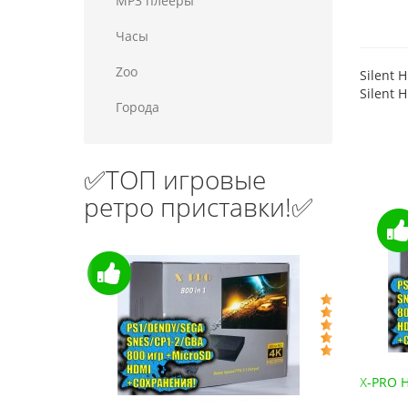
MP3 плееры
Часы
Zoo
Silent 
Silent 
Города
✅ТОП игровые
ретро приставки!✅
Денди HD-88 (HDMI, беспроводные джойстики)
X-PRO H
2 190.10 грн.