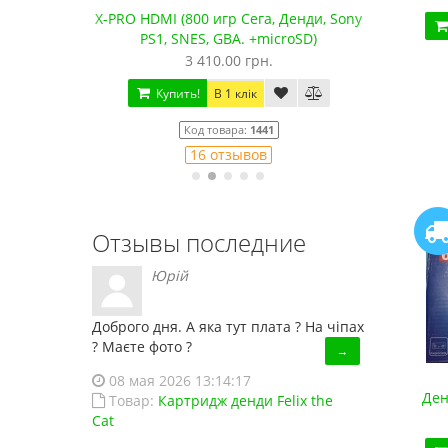
водные
X-PRO HDMI (800 игр Сега, Денди, Sony
Сега 
Купить!
В 1 клік
PS1, SNES, GBA. +microSD)
3 410.00 грн.
Код товара:
HD88
18 отзывов
Купить!
В 1 клік
Код товара:
1441
16 отзывов
Отзывы последние
Юрій
Доброго дня. А яка тут плата ? На чіпах
? Маєте фото ?
→
08 мая 2026 13:14:17
Сега Мега Драйв 2 (+5 встроенных игр в 368 вари
Ден
Товар:
Картридж денди Felix the
650.00 грн.
850.00 грн.
Cat