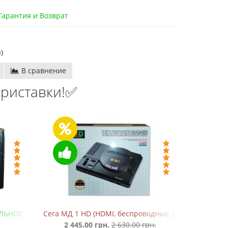
арантия и Возврат
)
В сравнение
риставки!✅
ЛЬНОЕ качество!)
Сега МД 1 HD (HDMI, беспроводные джойстики)
Де
2 445.00 грн.
2 630.00 грн.
55