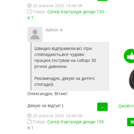
26 апреля 2026 14:44:38
Код товара:
1486
Товар:
Супер Картридж денди 150
13 отзывов
в 1
Admin A
Швидко відправили,всі ігри
співпадають,все чудово
працює,тестував на соборі 30
річної давнини.
Рекомендую, дякую за дитячі
спогади))
Олександре, Вітаю!
Дякую за відгук! )
Джойстик Sega USB (для эмулятора ПК, Data Frog)
Джойст
→
420.00 грн.
26 апреля 2026 14:44:38
Товар:
Супер Картридж денди 150
Купить!
В 1 клік
в 1
Код товара:
1293