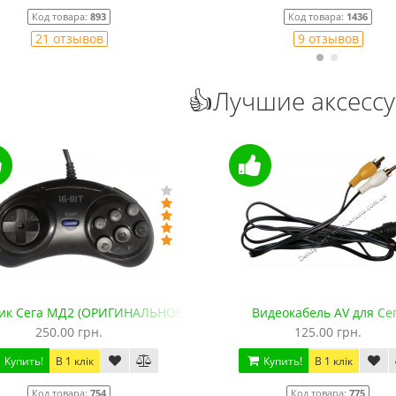
Код товара:
893
Код товара:
1436
21 отзывов
9 отзывов
👍Лучшие аксесс
ик Сега МД2 (ОРИГИНАЛЬНОЕ качество, 143 см)
Видеокабель AV для Се
250.00 грн.
125.00 грн.
Купить!
В 1 клік
Купить!
В 1 клік
Код товара:
754
Код товара:
775