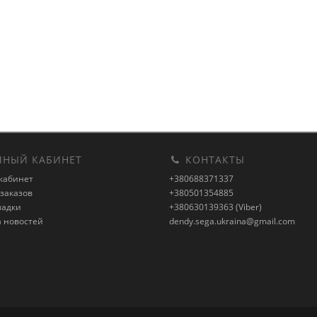
НЫЙ КАБИНЕТ
КОНТАКТЫ
кабинет
+380688371337
заказов
+380501354885
ладки
+380630139363 (Viber)
а новостей
dendy.sega.ukraina@gmail.com