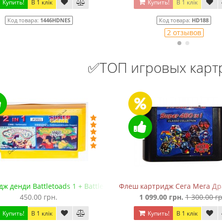
Купить!
В 1 клік
Купить!
В 1 клік
Код товара:
1446HDNES
Код товара:
HD188
2 отзывов
✅ТОП игровых кар
ж денди Battletoads 1 + Battletoads 2: Double Dragon
Флеш картридж Сега Мега Драй
450.00 грн.
1 099.00 грн.
1 300.00 гр
Купить!
В 1 клік
Купить!
В 1 клік