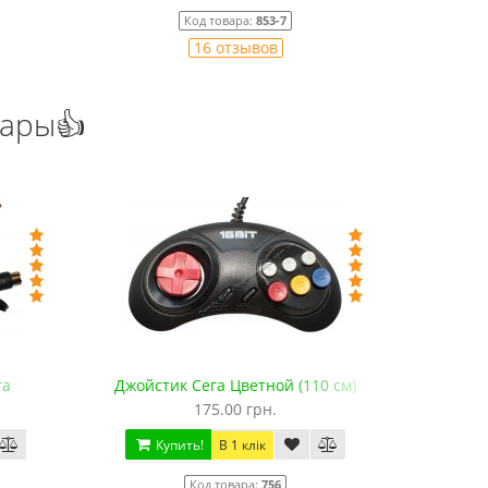
Код товара:
853-7
16 отзывов
уары👍
га
Джойстик Сега Цветной (110 см)
Джойстик 
175.00 грн.
Купить!
В 1 клік
Ку
Код товара:
756