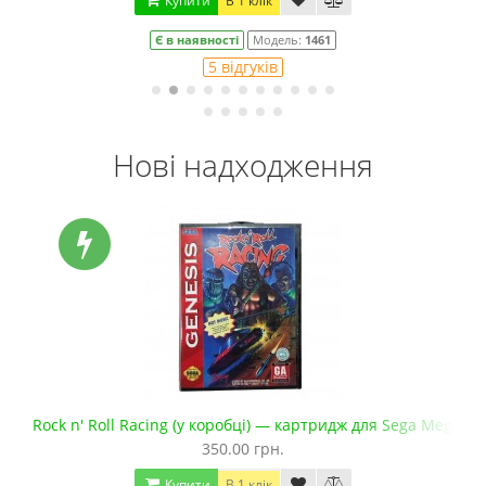
Купити
В 1 клік
Є в наявності
Модель:
1461
5 відгуків
Нові надходження
 Mega Drive 2
Rock n' Roll Racing (у коробці) — картридж для Sega Mega Dr
350.00 грн.
Купити
В 1 клік