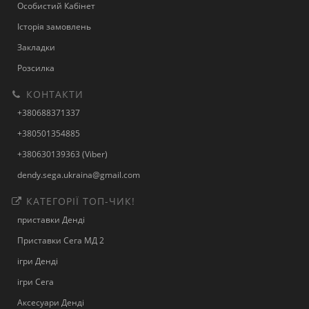
Особистий Кабінет
Історія замовлень
Закладки
Розсилка
КОНТАКТИ
+380688371337
+380501354885
+380630139363 (Viber)
dendy.sega.ukraina@gmail.com
КАТЕГОРІЇ ТОП-ЧИК!
приставки Денді
Приставки Сега МД 2
ігри Денді
ігри Сега
Аксесуари Денді