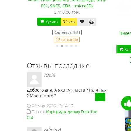
PS1, SNES, GBA. +microSD)
3 410.00 грн.
Купить!
В 1 клік
Код товара:
1441
Видеокабель Денди (5 м, 2хRCA)
Видео
16 отзывов
150.00 грн.
Купить!
В сравнение
Куп
На складе
Код товара:
777
Отзывы последние
Юрій
Доброго дня. А яка тут плата ? На чіпах
? Маєте фото ?
→
08 мая 2026 13:14:17
Товар:
Картридж денди Felix the
Cat
Admin A