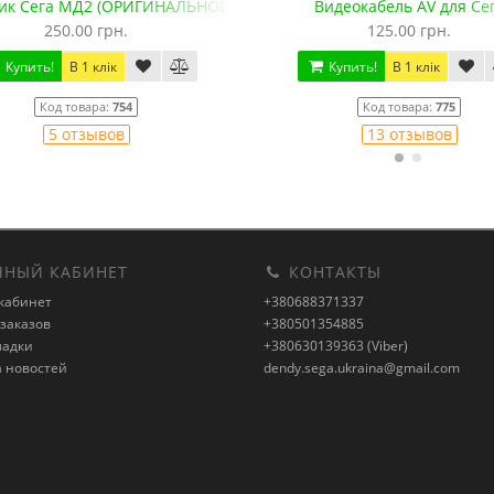
ик Сега МД2 (ОРИГИНАЛЬНОЕ качество, 143 см)
Видеокабель AV для Се
250.00 грн.
125.00 грн.
Купить!
В 1 клік
Купить!
В 1 клік
Код товара:
754
Код товара:
775
5 отзывов
13 отзывов
НЫЙ КАБИНЕТ
КОНТАКТЫ
кабинет
+380688371337
заказов
+380501354885
ладки
+380630139363 (Viber)
а новостей
dendy.sega.ukraina@gmail.com