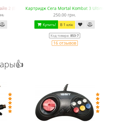
в 2 (EverDrive MD V.х2, +SD)
Картридж Сега Mortal Kombat 3 Ultimate
Картридж 
н.
250.00 грн.
Купить!
В 1 клік
Ку
Код товара:
853-7
16 отзывов
уары👍