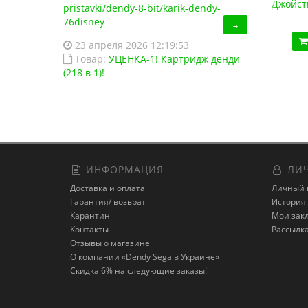
Джойстик Sega USB (для эмулятора ПК, Data Frog)
Джойст
pristavki/dendy-8-bit/karik-dendy-
420.00 грн.
76disney
→
Купить!
В 1 клік
23 апреля 2026 12:19:53
Товар:
УЦЕНКА-1! Картридж денди
Код товара:
1293
(218 в 1)!
26 отзывов
ИНФОРМАЦИЯ
ЛИЧ
Доставка и оплата
Личный 
Гарантия/ возврат
История 
Карантин
Мои зак
Контакты
Рассылк
Отзывы о магазине
О компании «Dendy Sega в Украине»
Скидка 6% на следующие заказы!