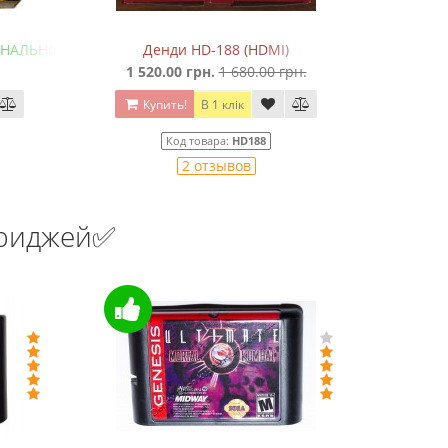
НАЛЬНОЕ качество!)
Денди HD-188 (HDMI)
Денди
1 520.00 грн.
1 680.00 грн.
Купить!
В 1 клік
Ку
Код товара:
HD188
2 отзывов
триджей✅