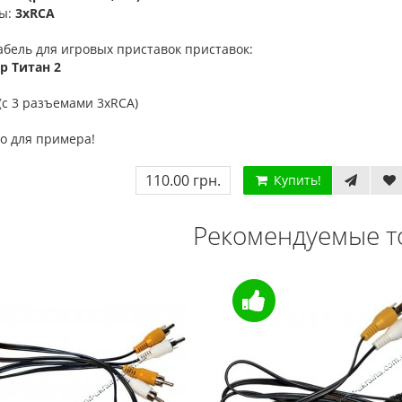
ы:
3хRCA
бель для игровых приставок приставок:
р Титан 2
(с 3 разъемами 3хRCA)
о для примера!
110.00 грн.
Купить!
Рекомендуемые т
Мега Драйв 2 (ОРИГИНАЛЬНОЕ
Сега МД 1 HD (HDMI, бес