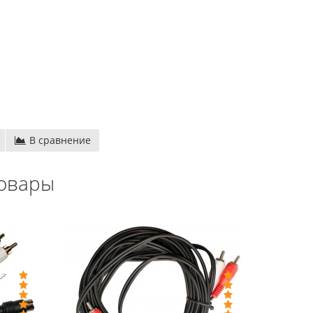
В сравнение
овары
проводные
Денди TY PS-1 (+16 игр)