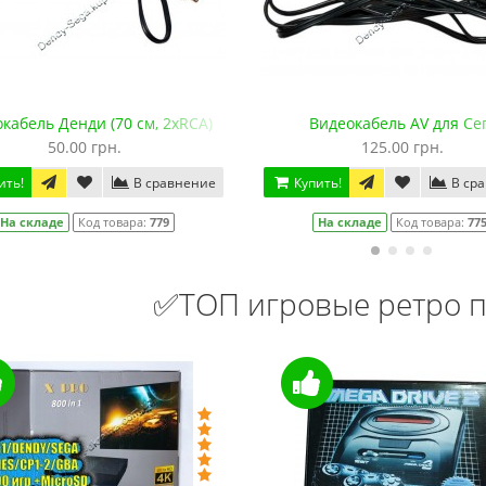
качество!)
джойстики)
1 250.00 грн.
2 445.00 грн.
2 630.00
Купить!
В 1 клік
Купить!
В 1 клік
Код товара:
832
Код товара:
1330-1
кабель Денди (70 см, 2хRCA)
Видеокабель AV для Се
50.00 грн.
79 отзывов
125.00 грн.
18 отзывов
ить!
В сравнение
Купить!
В ср
На складе
Код товара:
779
На складе
Код товара:
77
✅ТОП игровые ретро п