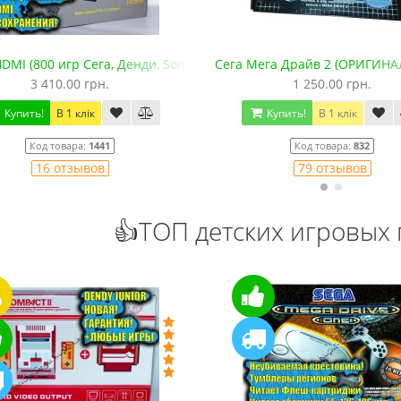
DMI (800 игр Сега, Денди, Sony PS1, SNES, GBA. +microSD)
Сега Мега Драйв 2 (ОРИГИНА
3 410.00 грн.
1 250.00 грн.
Купить!
В 1 клік
Купить!
В 1 клік
Код товара:
1441
Код товара:
832
16 отзывов
79 отзывов
👍ТОП детских игровых 