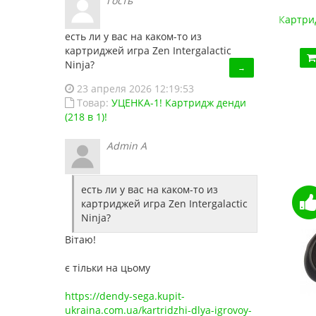
Гость
Супер Картридж денди 150 в 1
Картрид
450.00 грн.
есть ли у вас на каком-то из
картриджей игра Zen Intergalactic
Купить!
В 1 клік
Ninja?
→
Код товара:
1486
23 апреля 2026 12:19:53
13 отзывов
Товар:
УЦЕНКА-1! Картридж денди
(218 в 1)!
Admin A
есть ли у вас на каком-то из
картриджей игра Zen Intergalactic
Ninja?
Вітаю!
є тільки на цьому
https://dendy-sega.kupit-
ukraina.com.ua/kartridzhi-dlya-igrovoy-