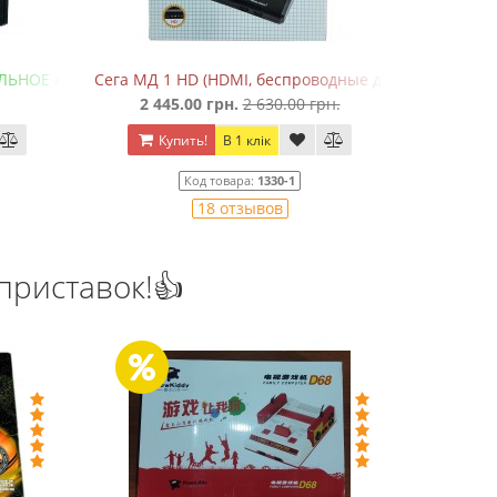
ЛЬНОЕ качество!)
Сега МД 1 HD (HDMI, беспроводные джойстики)
Де
2 445.00 грн.
2 630.00 грн.
55
Купить!
В 1 клік
Ку
Код товара:
1330-1
18 отзывов
приставок!👍