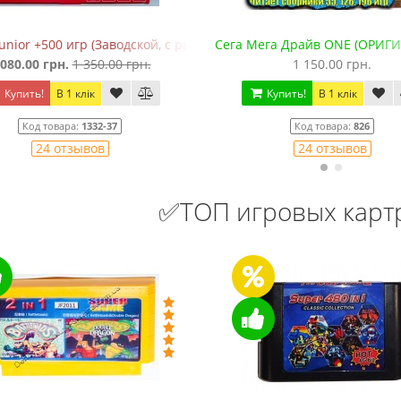
антах)
unior +500 игр (Заводской, с рычажком)
Сега Мега Драйв ONE (ОРИГИ
 080.00 грн.
1 350.00 грн.
1 150.00 грн.
Купить!
В 1 клік
Купить!
В 1 клік
Код товара:
1332-37
Код товара:
826
24 отзывов
24 отзывов
✅ТОП игровых кар