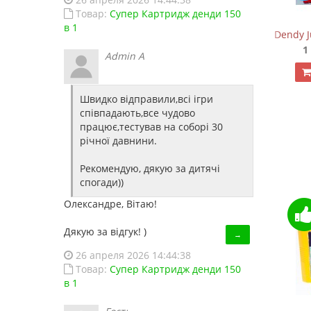
Товар:
Супер Картридж денди 150
в 1
Сега Мега Драйв 2 (+5 встроенных игр в 368 вари
Dendy J
650.00 грн.
850.00 грн.
1
Admin A
Купить!
В 1 клік
Швидко відправили,всі ігри
Код товара:
828
співпадають,все чудово
25 отзывов
працює,тестував на соборі 30
річної давнини.
Рекомендую, дякую за дитячі
спогади))
Олександре, Вітаю!
Дякую за відгук! )
→
26 апреля 2026 14:44:38
Товар:
Супер Картридж денди 150
в 1