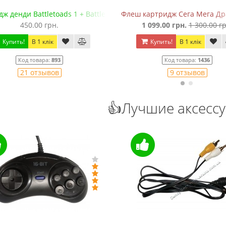
ж денди Battletoads 1 + Battletoads 2: Double Dragon
Флеш картридж Сега Мега Драй
450.00 грн.
1 099.00 грн.
1 300.00 гр
Купить!
В 1 клік
Купить!
В 1 клік
Код товара:
893
Код товара:
1436
21 отзывов
9 отзывов
👍Лучшие аксесс