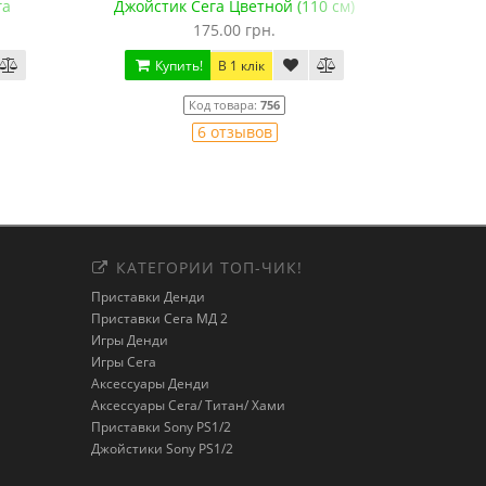
га
Джойстик Сега Цветной (110 см)
Джойстик 
175.00 грн.
Купить!
В 1 клік
Ку
Код товара:
756
6 отзывов
КАТЕГОРИИ ТОП-ЧИК!
Приставки Денди
Приставки Сега МД 2
Игры Денди
Игры Сега
Аксессуары Денди
Аксессуары Сега/ Титан/ Хами
Приставки Sony PS1/2
Джойстики Sony PS1/2