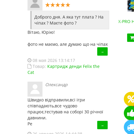
Доброго дня. А яка тут плата ? На
Денди HD-88 (HDMI, беспроводные джойстики)
X-PRO H
чіпах ? Маєте фото ?
2 190.10 грн.
Вітаю, Юрію!
Купить!
В 1 клік
фото не маємо, але думаю що на чіпах
Код товара:
HD88
→
18 отзывов
08 мая 2026 13:14:17
Товар:
Картридж денди Felix the
Cat
Олександр
Швидко відправили,всі ігри
співпадають,все чудово
працює,тестував на соборі 30 річної
давнини.
Ре
→
26 апреля 2026 14:44:38