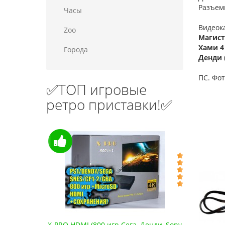
Разъем
Часы
Видеока
Zoo
Магист
Хами 4
Города
Денди
ПС. Фот
✅ТОП игровые
ретро приставки!✅
водные
X-PRO HDMI (800 игр Сега, Денди, Sony
Сега 